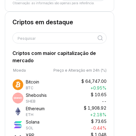
Observação: as informações são apenas para referência.
Criptos em destaque
Pesquisar
Criptos com maior capitalização de
mercado
Moeda
Preço e Alteração em 24h (%)
$
64,747.00
Bitcoin
+0.95%
BTC
$
10.65
Sheboshis
--
SHEB
$
1,908.92
Ethereum
+2.18%
ETH
$
73.65
Solana
-0.44%
SOL
$
1.048
XRP