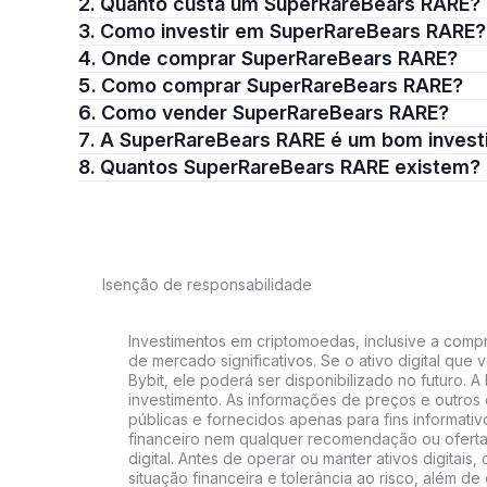
2. Quanto custa um SuperRareBears RARE?
3. Como investir em SuperRareBears RARE?
4. Onde comprar SuperRareBears RARE?
5. Como comprar SuperRareBears RARE?
6. Como vender SuperRareBears RARE?
7. A SuperRareBears RARE é um bom inves
8. Quantos SuperRareBears RARE existem?
Isenção de responsabilidade
Investimentos em criptomoedas, inclusive a compra
de mercado significativos. Se o ativo digital qu
Bybit, ele poderá ser disponibilizado no futuro. 
investimento. As informações de preços e outros
públicas e fornecidos apenas para fins informati
financeiro nem qualquer recomendação ou oferta
digital. Antes de operar ou manter ativos digitai
situação financeira e tolerância ao risco, além de 