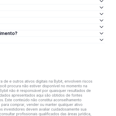
timento?
 de e outros ativos digitais na Bybit, envolvem riscos
e você procura não estiver disponível no momento na
A Bybit não é responsável por quaisquer resultados de
 dados apresentados aqui são obtidos de fontes
vos. Este conteúdo não constitui aconselhamento
 para comprar, vender ou manter qualquer ativo
s, os investidores devem avaliar cuidadosamente sua
consultar profissionais qualificados das áreas jurídica,