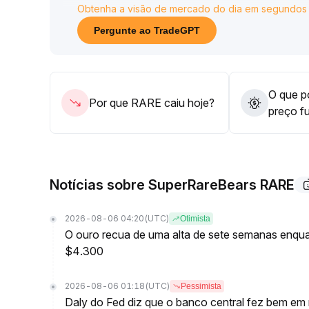
Obtenha a visão de mercado do dia em segundos
Sugestão operacional: monitorar a variação do vo
enquanto não romper 0,0122, e após a ruptura e 
Pergunte ao TradeGPT
adequada
.
O que po
Por que RARE caiu hoje?
preço f
Notícias sobre SuperRareBears RARE
2026-08-06 04:20
(UTC)
Otimista
O ouro recua de uma alta de sete semanas enqua
$4.300
2026-08-06 01:18
(UTC)
Pessimista
Daly do Fed diz que o banco central fez bem em m