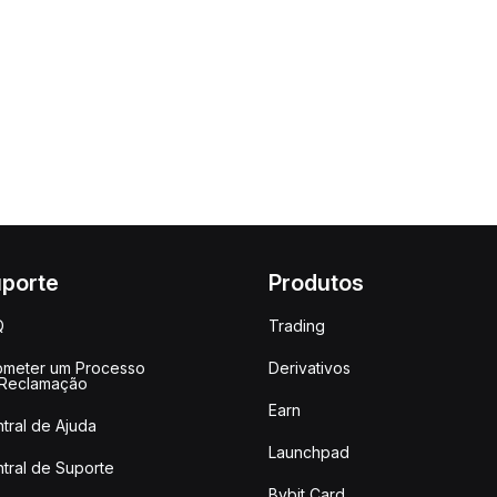
porte
Produtos
Q
Trading
meter um Processo
Derivativos
 Reclamação
Earn
tral de Ajuda
Launchpad
tral de Suporte
Bybit Card