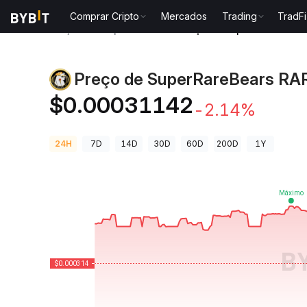
Comprar Cripto
Mercados
Trading
TradFi
Preços de Criptomoedas
Preço de SuperRareBears 
Preço de SuperRareBears RA
$0.00031142
-2.14%
24H
7D
14D
30D
60D
200D
1Y