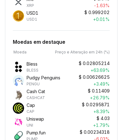
-1.63%
XRP
$
0.999202
USD1
+0.01%
USD1
Moedas em destaque
Moeda
Preço e Alteração em 24h (%)
$
0.02805214
Bless
+63.69%
BLESS
$
0.00626625
Pudgy Penguins
+3.49%
PENGU
$
0.11409
Cash Cat
+26.79%
CASHCAT
$
0.0295871
Cap
+8.39%
CAP
$
4.03
Uniswap
+1.79%
UNI
$
0.00234318
Pump.fun
-6.03%
PUMP