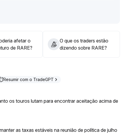
lume de negociações; tratar como faixa de consolidação
estabilização, pode aumentar a exposição de maneira
deria afetar o
O que os traders estão
uturo de RARE?
dizendo sobre RARE?
Resumir com o TradeGPT
nto os touros lutam para encontrar aceitação acima de
anter as taxas estáveis na reunião de política de julho