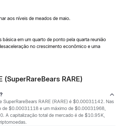
rnar aos níveis de meados de maio.
os básica em um quarto de ponto pela quarta reunião
desaceleração no crescimento econômico e uma
RE (SuperRareBears RARE)
e?
g de SuperRareBears RARE (RARE) é $0.00031142. Nas
nimo de $0.00031118 e um máximo de $0.00031968,
. A capitalização total de mercado é de $10.95K,
riptomoedas.