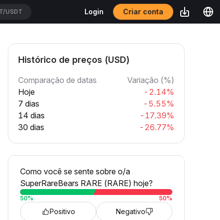
Criar conta
Login
T/USDT
Histórico de preços (USD)
Comparação de datas
Variação (%)
Hoje
-2.14%
7 dias
-5.55%
14 dias
-17.39%
30 dias
-26.77%
Como você se sente sobre o/a
SuperRareBears RARE (RARE) hoje?
50
%
50
%
Positivo
Negativo