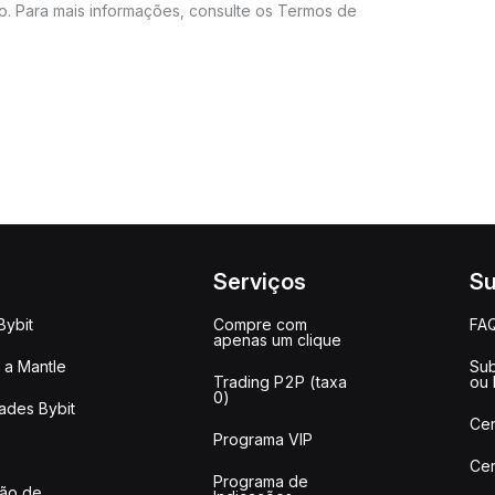
do. Para mais informações, consulte os Termos de
Serviços
Su
Bybit
Compre com
FA
apenas um clique
a Mantle
Sub
Trading P2P (taxa
ou
0)
ades Bybit
Cen
Programa VIP
Cen
Programa de
ção de