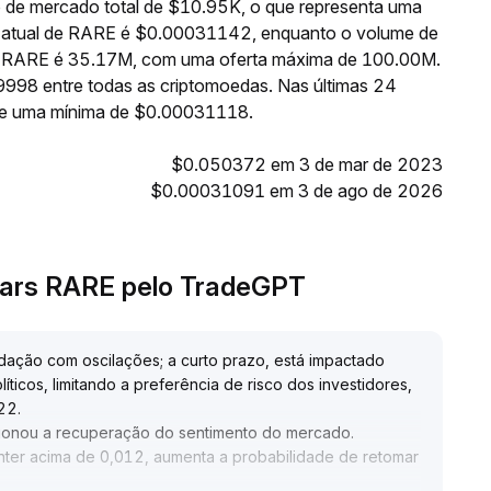
 de mercado total de $10.95K, o que representa uma
o atual de RARE é $0.00031142, enquanto o volume de
 de RARE é 35.17M, com uma oferta máxima de 100.00M.
9998 entre todas as criptomoedas. Nas últimas 24
 e uma mínima de $0.00031118.
$0.050372 em 3 de mar de 2023
$0.00031091 em 3 de ago de 2026
ears RARE pelo TradeGPT
ação com oscilações; a curto prazo, está impactado
ticos, limitando a preferência de risco dos investidores,
122
.
lsionou a recuperação do sentimento do mercado
.
ter acima de 0,012, aumenta a probabilidade de retomar