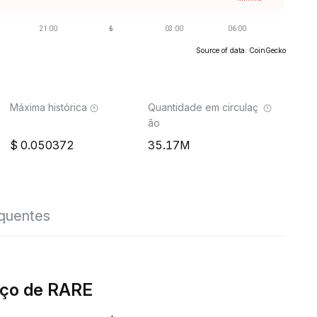
Source of data: CoinGecko
Máxima histórica
Quantidade em circulaç
ão
0.050372
35.17M
equentes
eço de RARE