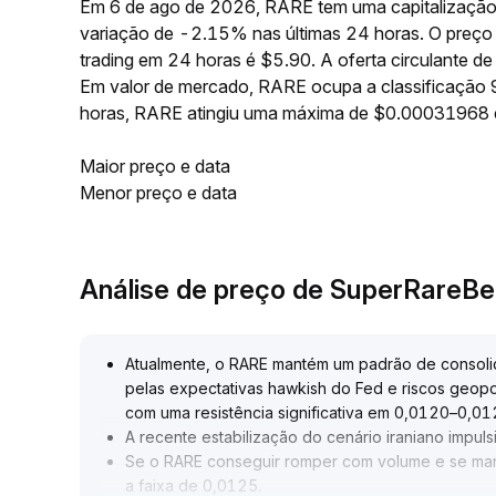
Em 6 de ago de 2026, RARE tem uma capitalização
variação de -2.15% nas últimas 24 horas. O preç
trading em 24 horas é $5.90. A oferta circulante
Em valor de mercado, RARE ocupa a classificação 
horas, RARE atingiu uma máxima de $0.00031968
Maior preço e data
Menor preço e data
Análise de preço de SuperRareB
Atualmente, o RARE mantém um padrão de consolid
pelas expectativas hawkish do Fed e riscos geopolí
com uma resistência significativa em 0,0120–0,0
A recente estabilização do cenário iraniano impu
Se o RARE conseguir romper com volume e se man
a faixa de 0,0125
.