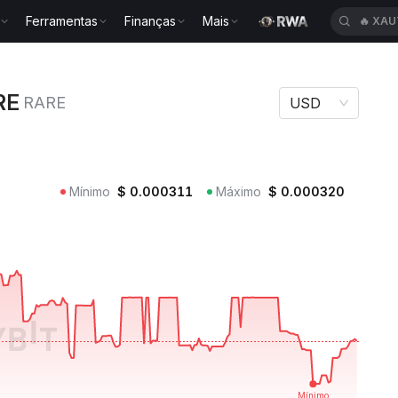
Ferramentas
Finanças
Mais
🔥
XAU
RARE RARE
RE
RARE
USD
Mínimo
$
0.000311
Máximo
$
0.000320