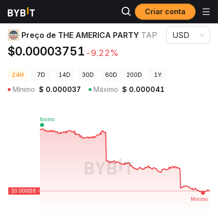
Criar conta
Preços de Criptomoedas
Preço de THE AMERICA PARTY TAP
Preço de THE AMERICA PARTY
TAP
USD
$0.00003751
-9.22%
24H
7D
14D
30D
60D
200D
1Y
Mínimo
$
0.000037
Máximo
$
0.000041