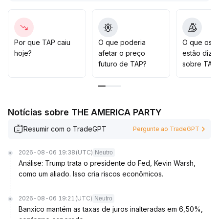
0,00036 USDT, sendo que as oscilações recentes
pareceram mais especulativas
.
Recomenda-se aos investidores operar com
prudência, aguardando sinais mais claros de suporte
Por que TAP caiu
O que poderia
O que os t
político ou de aplicação, a fim de evitar o risco de
hoje?
afetar o preço
estão dize
ajustes com o esfriamento das notícias
.
futuro de TAP?
sobre TAP
Notícias sobre THE AMERICA PARTY
Resumir com o TradeGPT
Pergunte ao TradeGPT
2026-08-06 19:38
(UTC)
Neutro
Análise: Trump trata o presidente do Fed, Kevin Warsh,
como um aliado. Isso cria riscos econômicos.
2026-08-06 19:21
(UTC)
Neutro
Banxico mantém as taxas de juros inalteradas em 6,50%,