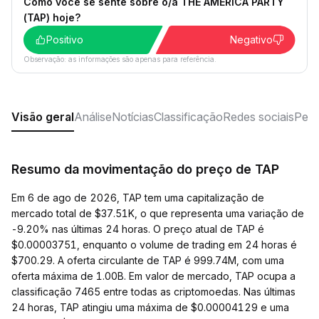
Como você se sente sobre o/a THE AMERICA PARTY
(TAP) hoje?
Positivo
Negativo
Observação: as informações são apenas para referência.
Visão geral
Análise
Notícias
Classificação
Redes sociais
Perg
Resumo da movimentação do preço de TAP
Em 6 de ago de 2026, TAP tem uma capitalização de
mercado total de $37.51K, o que representa uma variação de
-9.20% nas últimas 24 horas. O preço atual de TAP é
$0.00003751, enquanto o volume de trading em 24 horas é
$700.29. A oferta circulante de TAP é 999.74M, com uma
oferta máxima de 1.00B. Em valor de mercado, TAP ocupa a
classificação 7465 entre todas as criptomoedas. Nas últimas
24 horas, TAP atingiu uma máxima de $0.00004129 e uma