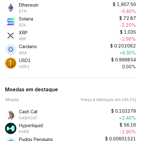
$
1,907.50
Ethereum
-0.40%
ETH
$
72.87
Solana
-2.20%
SOL
$
1.035
XRP
-2.90%
XRP
$
0.202062
Cardano
+6.30%
ADA
$
0.999854
USD1
0.00%
USD1
Moedas em destaque
Moeda
Preço e Alteração em 24h (%)
$
0.103279
Cash Cat
+2.40%
CASHCAT
$
56.16
Hyperliquid
-1.90%
HYPE
$
0.00601521
Pudgy Penguins