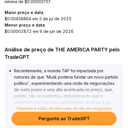
mínima de $0.00003737.
Maior preço e data
$0.00458864 em 5 de jul de 2025
Menor preço e data
$0.00002872 em 6 de jun de 2026
Análise de preço de THE AMERICA PARTY pelo
TradeGPT
Recentemente, a moeda TAP foi impactada por
rumores de que 'Musk poderia fundar um novo partido
político', experimentando uma onda de negociações
de curto prazo e uma alta acentuada no preço, que,
porém, não se sustentou, demonstrando que o
sentimento do mercado rapidamente dissipou e se
tornou cauteloso
Obtenha a visão de mercado do dia em segundos
.
Observando a tendência de médio prazo, caso a TAP
Pergunte ao TradeGPT
não tenha suporte de aplicações concretas, pode
voltar ao padrão de consolidação na faixa de 0,00033–