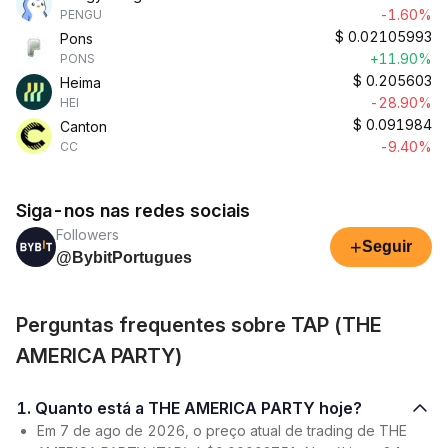
-1.60%
PENGU
$
0.02105993
Pons
+11.90%
PONS
$
0.205603
Heima
-28.90%
HEI
$
0.091984
Canton
-9.40%
CC
Siga-nos nas redes sociais
Followers
+
Seguir
@BybitPortugues
Perguntas frequentes sobre TAP (THE
AMERICA PARTY)
1. Quanto está a THE AMERICA PARTY hoje?
Em 7 de ago de 2026, o preço atual de trading de THE