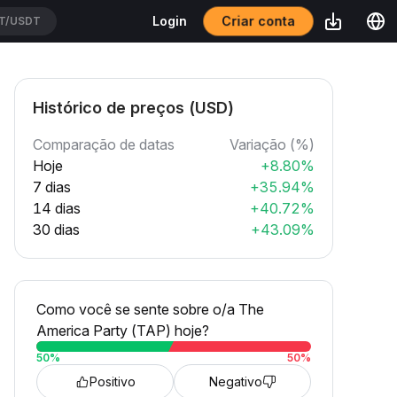
Criar conta
Login
USDT
Histórico de preços (USD)
Comparação de datas
Variação (%)
Hoje
+8.80%
7 dias
+35.94%
14 dias
+40.72%
30 dias
+43.09%
Como você se sente sobre o/a The
America Party (TAP) hoje?
50
%
50
%
Positivo
Negativo