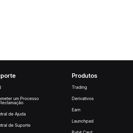
porte
Produtos
Q
Trading
meter um Processo
Derivativos
 Reclamação
Earn
tral de Ajuda
Launchpad
tral de Suporte
Bybit Card