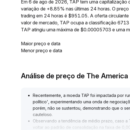
Em 6 de ago de 2026, TAP tem uma capitalização d
variação de +8.85% nas últimas 24 horas. O preç
trading em 24 horas é $951.05. A oferta circulan
valor de mercado, TAP ocupa a classificação 6713 
TAP atingiu uma máxima de $0.00005703 e uma m
Maior preço e data
Menor preço e data
Análise de preço de The America
Recentemente, a moeda TAP foi impactada por ru
político', experimentando uma onda de negociaçõ
porém, não se sustentou, demonstrando que o sen
cauteloso
.
Observando a tendência de médio prazo, caso a 
voltar ao padrão de consolidação na faixa de 0