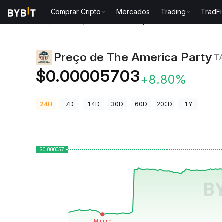
Comprar Cripto
Mercados
Trading
TradFi
Preços de Criptomoedas
Preço de The America Par
Preço de The America Party
T
$0.00005703
+8.80%
24H
7D
14D
30D
60D
200D
1Y