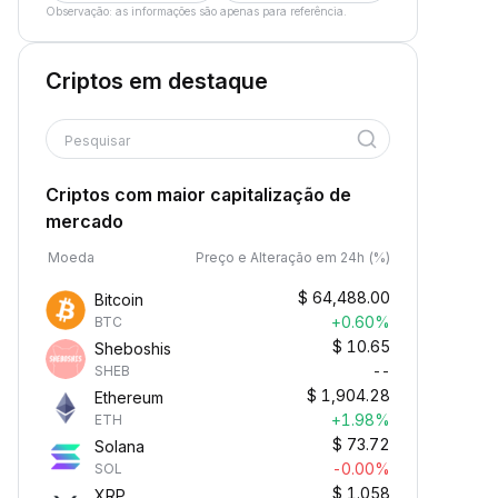
Observação: as informações são apenas para referência.
Criptos em destaque
Pesquisar
Criptos com maior capitalização de
mercado
Moeda
Preço e Alteração em 24h (%)
$
64,488.00
Bitcoin
+0.60%
BTC
$
10.65
Sheboshis
--
SHEB
$
1,904.28
Ethereum
+1.98%
ETH
$
73.72
Solana
-0.00%
SOL
$
1.058
XRP