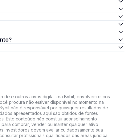
ento?
 de e outros ativos digitais na Bybit, envolvem riscos
e você procura não estiver disponível no momento na
A Bybit não é responsável por quaisquer resultados de
 dados apresentados aqui são obtidos de fontes
vos. Este conteúdo não constitui aconselhamento
 para comprar, vender ou manter qualquer ativo
s, os investidores devem avaliar cuidadosamente sua
consultar profissionais qualificados das áreas jurídica,