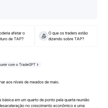
ia, aguardando sinais mais claros de suporte político
s com o esfriamento das notícias
.
deria afetar o
O que os traders estão
uturo de TAP?
dizendo sobre TAP?
sumir com o TradeGPT
rnar aos níveis de meados de maio.
os básica em um quarto de ponto pela quarta reunião
desaceleração no crescimento econômico e uma