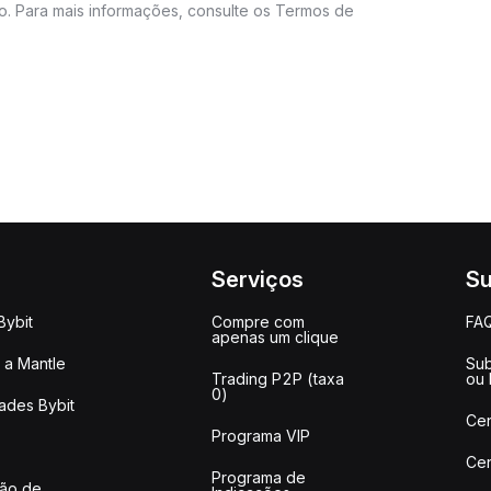
do. Para mais informações, consulte os Termos de
Serviços
Su
Bybit
Compre com
FA
apenas um clique
a Mantle
Sub
Trading P2P (taxa
ou
0)
ades Bybit
Cen
Programa VIP
Cen
Programa de
ção de