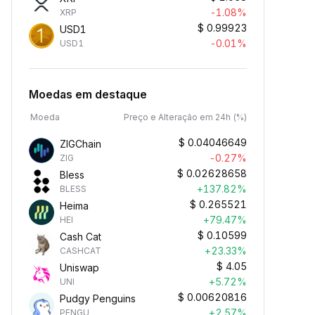
-1.08%
XRP
$
0.99923
USD1
-0.01%
USD1
Moedas em destaque
Moeda
Preço e Alteração em 24h (%)
$
0.04046649
ZIGChain
-0.27%
ZIG
$
0.02628658
Bless
+137.82%
BLESS
$
0.265521
Heima
+79.47%
HEI
$
0.10599
Cash Cat
+23.33%
CASHCAT
$
4.05
Uniswap
+5.72%
UNI
$
0.00620816
Pudgy Penguins
+2.57%
PENGU