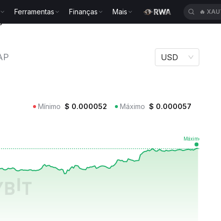
Ferramentas
Finanças
Mais
🔥
HEI
ty TAP
AP
USD
Mínimo
$
0.000052
Máximo
$
0.000057