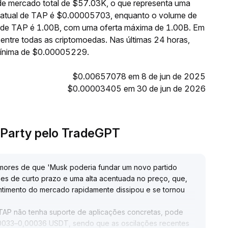
e mercado total de $57.03K, o que representa uma
o atual de TAP é $0.00005703, enquanto o volume de
te de TAP é 1.00B, com uma oferta máxima de 1.00B. Em
entre todas as criptomoedas. Nas últimas 24 horas,
ínima de $0.00005229.
$0.00657078 em 8 de jun de 2025
$0.00003405 em 30 de jun de 2026
 Party pelo TradeGPT
mores de que 'Musk poderia fundar um novo partido
es de curto prazo e uma alta acentuada no preço, que,
timento do mercado rapidamente dissipou e se tornou
TAP não tenha suporte de aplicações concretas, pode
,00033–0,00036 USDT, sendo que as oscilações recentes