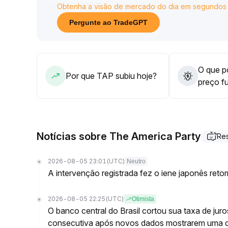
Obtenha a visão de mercado do dia em segundos
pareceram mais especulativas
.
Recomenda-se aos investidores operar com prudênc
Pergunte ao TradeGPT
ou de aplicação, a fim de evitar o risco de ajuste
O que po
Por que TAP subiu hoje?
preço f
Notícias sobre The America Party
Re
2026-08-05 23:01
(UTC)
Neutro
A intervenção registrada fez o iene japonês reto
2026-08-05 22:25
(UTC)
Otimista
O banco central do Brasil cortou sua taxa de jur
consecutiva após novos dados mostrarem uma 