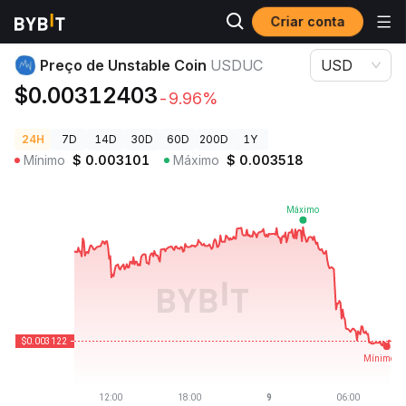
Criar conta
Preços de Criptomoedas
Preço de Unstable Coin USDUC
Preço de Unstable Coin
USDUC
USD
$0.00312403
-9.96%
24H
7D
14D
30D
60D
200D
1Y
Mínimo
$
0.003101
Máximo
$
0.003518