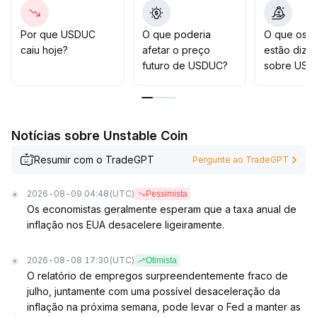
agressivas devem ser consideradas somente após
validação dos dados
.
Por que USDUC
O que poderia
O que os t
caiu hoje?
afetar o preço
estão dize
futuro de USDUC?
sobre USD
Notícias sobre Unstable Coin
Resumir com o TradeGPT
Pergunte ao TradeGPT
2026-08-09 04:48
(UTC)
Pessimista
Os economistas geralmente esperam que a taxa anual de
inflação nos EUA desacelere ligeiramente.
2026-08-08 17:30
(UTC)
Otimista
O relatório de empregos surpreendentemente fraco de
julho, juntamente com uma possível desaceleração da
inflação na próxima semana, pode levar o Fed a manter as