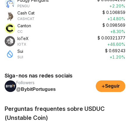
Pudgy Penguins
+2.20%
PENGU
$
0.106859
Cash Cat
+14.80%
CASHCAT
$
0.098569
Canton
+8.30%
CC
$
0.00321377
IoTeX
+46.60%
IOTX
$
0.69243
Sui
+1.20%
SUI
Siga-nos nas redes sociais
Followers
+
Seguir
@BybitPortugues
Perguntas frequentes sobre USDUC
(Unstable Coin)