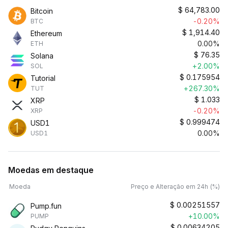
$
64,783.00
Bitcoin
-0.20%
BTC
$
1,914.40
Ethereum
0.00%
ETH
$
76.35
Solana
+2.00%
SOL
$
0.175954
Tutorial
+267.30%
TUT
$
1.033
XRP
-0.20%
XRP
$
0.999474
USD1
0.00%
USD1
Moedas em destaque
Moeda
Preço e Alteração em 24h (%)
$
0.00251557
Pump.fun
+10.00%
PUMP
$
0.00634205