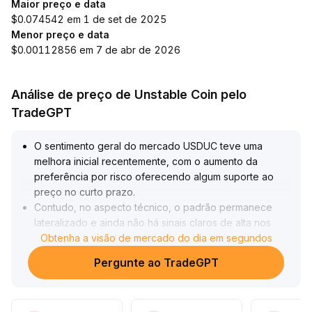
Maior preço e data
$0.074542 em 1 de set de 2025
Menor preço e data
$0.00112856 em 7 de abr de 2026
Análise de preço de Unstable Coin pelo
TradeGPT
O sentimento geral do mercado USDUC teve uma
melhora inicial recentemente, com o aumento da
preferência por risco oferecendo algum suporte ao
preço no curto prazo
.
Contudo, no aspecto técnico, o padrão permanece
lateralizado e ainda não há sinais claros de alta nos
principais médias móveis e volumes
Obtenha a visão de mercado do dia em segundos
.
Recomenda-se monitorar continuamente as principais
Pergunte ao TradeGPT
velas e volumes, sendo necessária uma ruptura
confirmada da faixa superior de 0,98–1,02 para que a
reversão de tendência seja constatada; ações