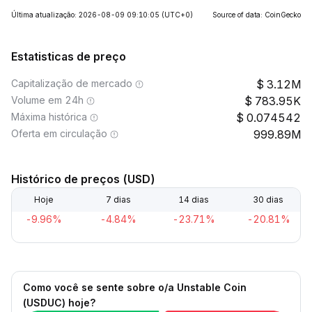
Última atualização: 2026-08-09 09:10:05
(UTC+0)
Source of data: CoinGecko
Estatisticas de preço
Capitalização de mercado
3.12M
Volume em 24h
783.95K
Máxima histórica
0.074542
Oferta em circulação
999.89M
Histórico de preços (USD)
Hoje
7 dias
14 dias
30 dias
-9.96%
-4.84%
-23.71%
-20.81%
Como você se sente sobre o/a Unstable Coin
(USDUC) hoje?