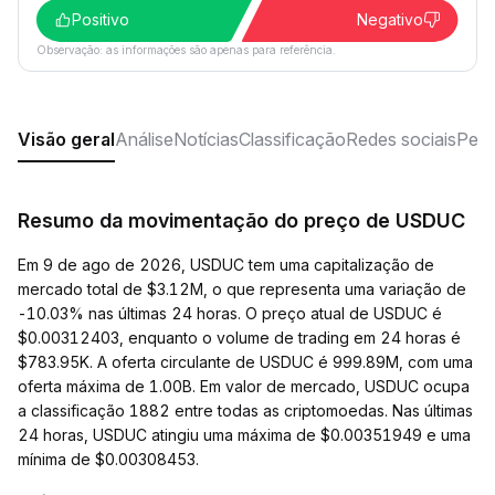
Positivo
Negativo
Observação: as informações são apenas para referência.
Visão geral
Análise
Notícias
Classificação
Redes sociais
Perg
Resumo da movimentação do preço de USDUC
Em 9 de ago de 2026, USDUC tem uma capitalização de
mercado total de $3.12M, o que representa uma variação de
-10.03% nas últimas 24 horas. O preço atual de USDUC é
$0.00312403, enquanto o volume de trading em 24 horas é
$783.95K. A oferta circulante de USDUC é 999.89M, com uma
oferta máxima de 1.00B. Em valor de mercado, USDUC ocupa
a classificação 1882 entre todas as criptomoedas. Nas últimas
24 horas, USDUC atingiu uma máxima de $0.00351949 e uma
mínima de $0.00308453.