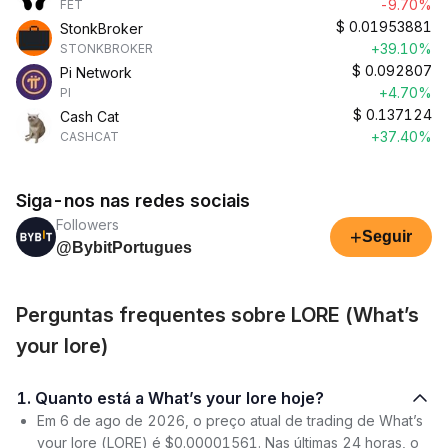
-9.70%
FET
$
0.01953881
StonkBroker
+39.10%
STONKBROKER
$
0.092807
Pi Network
+4.70%
PI
$
0.137124
Cash Cat
+37.40%
CASHCAT
Siga-nos nas redes sociais
Followers
+
Seguir
@BybitPortugues
Perguntas frequentes sobre LORE (What’s
your lore)
1. Quanto está a What’s your lore hoje?
Em 6 de ago de 2026, o preço atual de trading de What’s
your lore (LORE) é $0.00001561. Nas últimas 24 horas, o