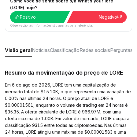
Como você se sente sobre o/a What’s your lore
(LORE) hoje?
Positivo
Negativo
Observação: as informações são apenas para referência.
Visão geral
Notícias
Classificação
Redes sociais
Perguntas f
Resumo da movimentação do preço de LORE
Em 6 de ago de 2026, LORE tem uma capitalização de
mercado total de $15.10K, o que representa uma variação de
0.00% nas últimas 24 horas. O preço atual de LORE é
$0.00001561, enquanto o volume de trading em 24 horas é
$35.35. A oferta circulante de LORE é 966.97M, com uma
oferta máxima de 1.00B. Em valor de mercado, LORE ocupa a
classificação 9315 entre todas as criptomoedas. Nas últimas
24 horas, LORE atingiu uma máxima de $0.00001583 e uma