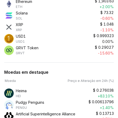
$
1,903.63
Ethereum
+2.00%
ETH
$
73.32
Solana
-0.60%
SOL
$
1.048
XRP
-1.10%
XRP
$
0.999323
USD1
0.00%
USD1
$
0.29027
GRVT Token
-15.60%
GRVT
Moedas em destaque
Moeda
Preço e Alteração em 24h (%)
$
0.276038
Heima
+83.10%
HEI
$
0.00613796
Pudgy Penguins
+1.40%
PENGU
$
0.13713
Artificial Superintelligence Alliance