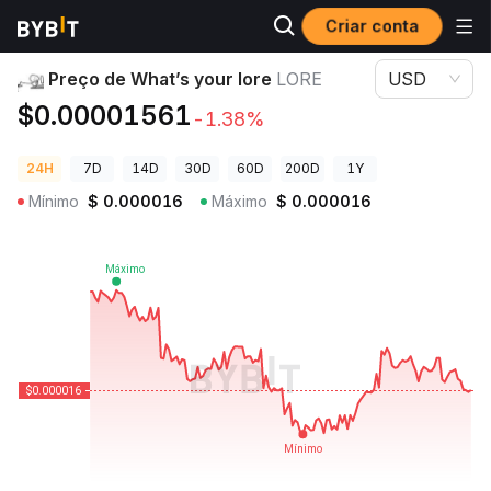
Criar conta
Preços de Criptomoedas
Preço de What’s your lore LORE
Preço de What’s your lore
LORE
USD
$0.00001561
-1.38%
24H
7D
14D
30D
60D
200D
1Y
Mínimo
$
0.000016
Máximo
$
0.000016