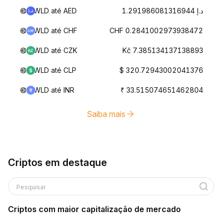
WLD até AED
د.إ 1.291986081316944
WLD até CHF
CHF 0.2841002973938472
WLD até CZK
Kč 7.385134137138893
WLD até CLP
$ 320.72943002041376
WLD até INR
₹ 33.515074651462804
Saiba mais
Criptos em destaque
Pesquisar
Criptos com maior capitalização de mercado