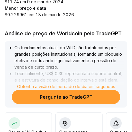
$11.74 em 9 de mar de 2024
Menor preço e data
$0.229961 em 18 de mai de 2026
Análise de preço de Worldcoin pelo TradeGPT
Os fundamentos atuais do WLD são fortalecidos por
grandes posições institucionais, formando um bloqueio
efetivo e reduzindo significativamente a pressão de
venda de curto prazo
.
Tecnicalmente, US$ 0,30 representa o suporte central,
e a estrutura de consolidação do intervalo está clara
.
No curto prazo, o preço é impulsionado por riscos
Obtenha a visão de mercado do dia em segundos
macroeconômicos, com expectativa de oscilação entre
Pergunte ao TradeGPT
US$ 0,30 e US$ 0,33
.
Recomendações estratégicas: acompanhar de perto o
desempenho deste suporte; se mantido, é possível
considerar uma entrada gradual; se perdido, é
necessário controlar rigorosamente o risco
.
O valor de alocação de médio e longo prazo depende