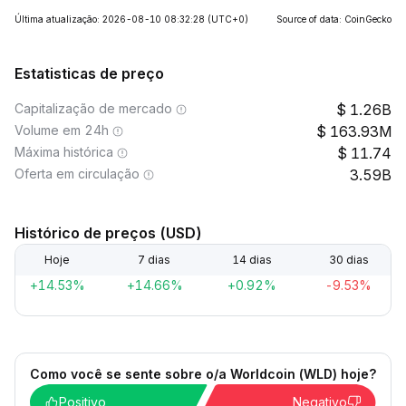
Última atualização: 2026-08-10 08:32:28
(UTC+0)
Source of data: CoinGecko
Estatisticas de preço
Capitalização de mercado
1.26B
Volume em 24h
163.93M
Máxima histórica
11.74
Oferta em circulação
3.59B
Histórico de preços (USD)
Hoje
7 dias
14 dias
30 dias
+14.53%
+14.66%
+0.92%
-9.53%
Como você se sente sobre o/a Worldcoin (WLD) hoje?
Positivo
Negativo