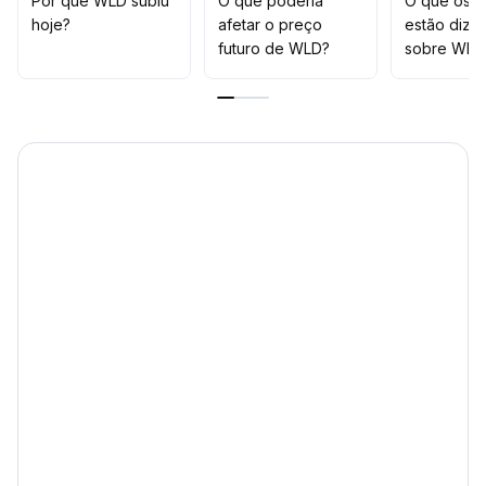
Por que WLD subiu
O que poderia
O que os t
da participação institucional futura e da recuperação da
hoje?
afetar o preço
estão dize
liquidez do mercado
.
futuro de WLD?
sobre WLD