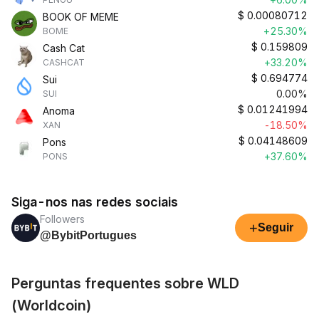
$
0.00080712
BOOK OF MEME
+25.30%
BOME
$
0.159809
Cash Cat
+33.20%
CASHCAT
$
0.694774
Sui
0.00%
SUI
$
0.01241994
Anoma
-18.50%
XAN
$
0.04148609
Pons
+37.60%
PONS
Siga-nos nas redes sociais
Followers
+
Seguir
@BybitPortugues
Perguntas frequentes sobre WLD
(Worldcoin)