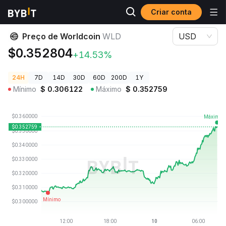
Criar conta
Preços de Criptomoedas
Preço de Worldcoin WLD
Preço de Worldcoin
WLD
USD
$0.352804
+14.53%
24H
7D
14D
30D
60D
200D
1Y
Mínimo
$
0.306122
Máximo
$
0.352759