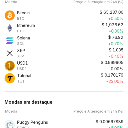
Moeda
Preço e Alteração em 24h (%)
$
65,237.00
Bitcoin
+0.50%
BTC
$
1,926.62
Ethereum
+0.30%
ETH
$
76.92
Solana
+0.70%
SOL
$
1.035
XRP
-0.40%
XRP
$
0.999605
USD1
0.00%
USD1
$
0.170179
Tutorial
-23.00%
TUT
Moedas em destaque
Moeda
Preço e Alteração em 24h (%)
$
0.00667889
Pudgy Penguins
+6.00%
PENGU