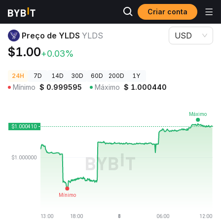
Criar conta
Preços de Criptomoedas
Preço de YLDS YLDS
Preço de YLDS
YLDS
USD
$1.00
+0.03%
24H
7D
14D
30D
60D
200D
1Y
Mínimo
$
0.999595
Máximo
$
1.000440