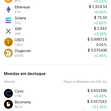
+0.10%
BTC
$
1,919.53
Ethereum
+0.40%
ETH
$
75.50
Solana
+2.80%
SOL
$
1.042
XRP
+0.30%
XRP
$
0.999719
USD1
0.00%
USD1
$
0.070438
Dogecoin
+1.40%
DOGE
Moedas em destaque
Moeda
Preço e Alteração em 24h (%)
$
0.855598
Cysic
+0.40%
CYS
$
0.057162
Biconomy
+11.30%
BICO