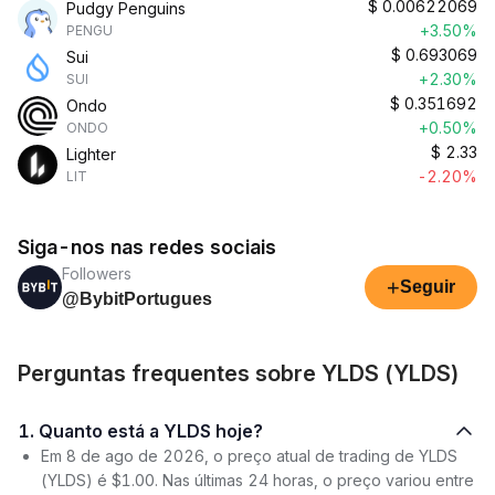
$
0.00622069
Pudgy Penguins
+3.50%
PENGU
$
0.693069
Sui
+2.30%
SUI
$
0.351692
Ondo
+0.50%
ONDO
$
2.33
Lighter
-2.20%
LIT
Siga-nos nas redes sociais
Followers
+
Seguir
@BybitPortugues
Perguntas frequentes sobre YLDS (YLDS)
1. Quanto está a YLDS hoje?
Em 8 de ago de 2026, o preço atual de trading de YLDS
(YLDS) é $1.00. Nas últimas 24 horas, o preço variou entre