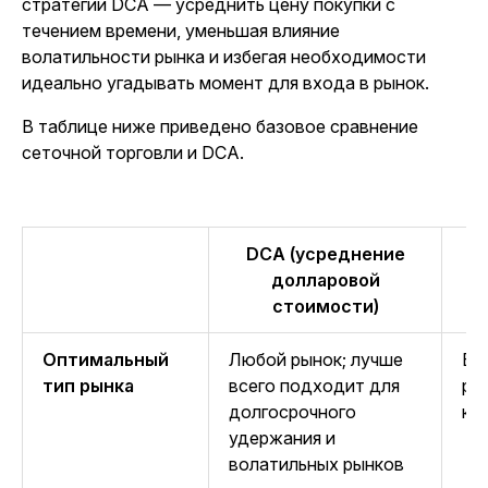
стратегии DCA — усреднить цену покупки с
течением времени, уменьшая влияние
волатильности рынка и избегая необходимости
идеально угадывать момент для входа в рынок.
В таблице ниже приведено базовое сравнение
сеточной торговли и DCA.
DCA (усреднение
С
долларовой
стоимости)
Оптимальный
Любой рынок; лучше
Бо
тип рынка
всего подходит для
ры
долгосрочного
ко
удержания и
волатильных рынков