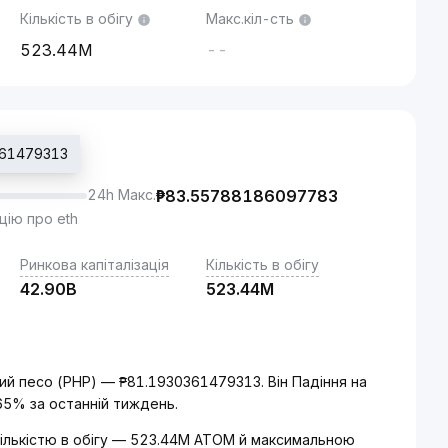
Кількість в обігу
Макс.кіл-сть
523.44M
--
361479313
24h Макс.
₱
83.55788186097783
цію про eth
Ринкова капіталізація
Кількість в обігу
42.90B
523.44M
ий песо (PHP) — ₱81.1930361479313. Він Падіння на
65% за останній тиждень.
кількістю в обігу — 523.44M ATOM й максимальною