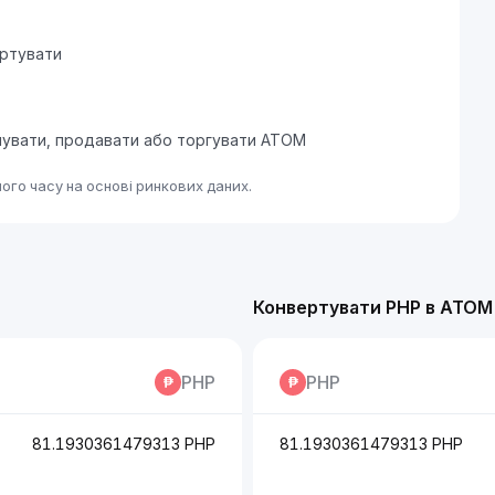
ертувати
упувати, продавати або торгувати ATOM
го часу на основі ринкових даних.
Конвертувати PHP в ATOM
PHP
PHP
81.1930361479313 PHP
81.1930361479313 PHP