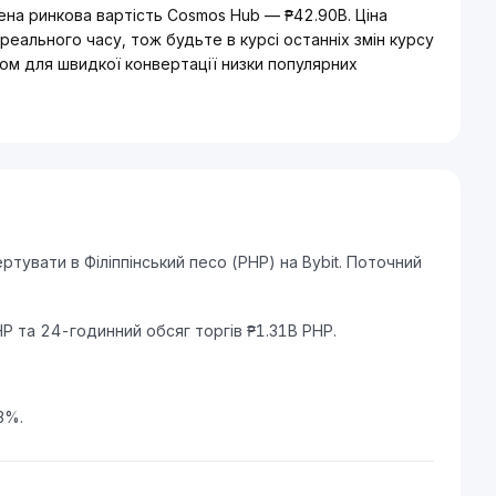
на ринкова вартість Cosmos Hub — ₱42.90B. Ціна
еального часу, тож будьте в курсі останніх змін курсу
ом для швидкої конвертації низки популярних
увати в Філіппінський песо (PHP) на Bybit. Поточний
.
P та 24-годинний обсяг торгів ₱1.31B PHP.
3%.