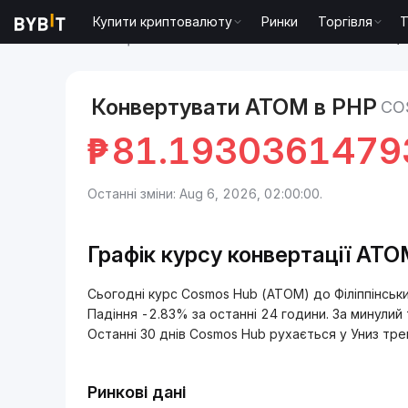
Купити криптовалюту
Ринки
Торгівля
T
Ринки
Ціна Cosmos Hub ATOM
Cosmos Hub to Фі
Конвертувати ATOM в PHP
CO
₱
81.1930361479
Останні зміни: Aug 6, 2026, 02:00:00.
Графік курсу конвертації AT
Сьогодні курс Cosmos Hub (ATOM) до Філіппінськ
Падіння -2.83% за останні 24 години. За минули
Останні 30 днів Cosmos Hub рухається у Униз тре
Ринкові дані