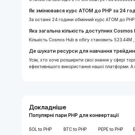
Як змінювався курс
ATOM
до
PHP
за 24 го
За останні 24 години обмінний курс ATOM до PHP
Яка загальна кількість доступних
Cosmos 
Кількість Cosmos Hub в обігу становить 523.44M 
Де шукати ресурси для навчання трейдин
Усім, хто хоче розширити свої знання у сфері то
ефективнішого використання нашої платформи. А
Докладніше
Популярні пари PHP для конвертації
SOL to PHP
BTC to PHP
PEPE to PHP