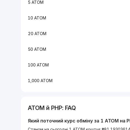
5 ATOM
10 ATOM
20 ATOM
50 ATOM
100 ATOM
1,000 ATOM
ATOM
й
PHP
: FAQ
Який поточний курс обміну за 1
ATOM
на
P
Станом на сьогодні 1 ATOM коштує ₱81.1930361