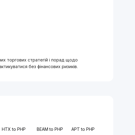
вних торгових стратегій і порад щодо
тикуватися без фінансових ризиків.
HTX to PHP
BEAM to PHP
APT to PHP