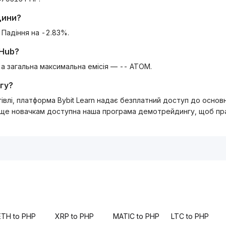
дини?
 Падіння на -2.83%.
Hub
?
, а загальна максимальна емісія — -- ATOM.
гу?
ргівлі, платформа Bybit Learn надає безплатний доступ до осно
 ще новачкам доступна наша програма демотрейдингу, щоб прак
ETH to PHP
XRP to PHP
MATIC to PHP
LTC to PHP