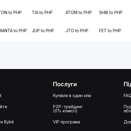
TON to PHP
TIA to PHP
ATOM to PHP
SHIB to PHP
MANTA to PHP
JUP to PHP
JTO to PHP
FET to PHP
Послуги
Пі
t
Купівля в один клік
FA
айте
P2P-трейдинг
Под
(0% комісії)
або
и Bybit
VIP програма
Дов