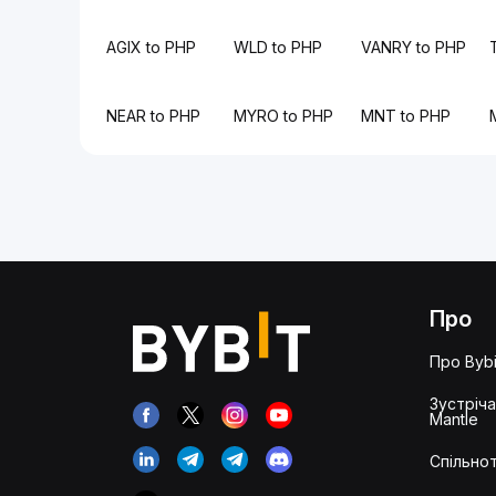
AGIX to PHP
WLD to PHP
VANRY to PHP
NEAR to PHP
MYRO to PHP
MNT to PHP
Про
Про Bybi
Зустріч
Mantle
Спільнот