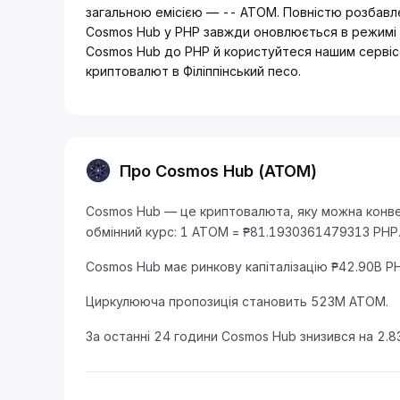
загальною емісією — -- ATOM. Повністю розбавле
Cosmos Hub у PHP завжди оновлюється в режимі р
Cosmos Hub до PHP й користуйтеся нашим сервіс
криптовалют в Філіппінський песо.
Про Cosmos Hub (ATOM)
Cosmos Hub — це криптовалюта, яку можна конверт
обмінний курс: 1 ATOM = ₱81.1930361479313 PHP
Cosmos Hub має ринкову капіталізацію ₱42.90B PH
Циркулююча пропозиція становить 523M ATOM.
За останні 24 години Cosmos Hub знизився на 2.8