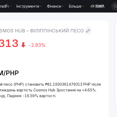
radFi
Інструменти
Фінанси
Більше
ліппінський песо
SMOS HUB – ФІЛІППІНСЬКИЙ ПЕСО
313
-2.83%
OM/PHP
ий песо (PHP) становить ₱81.1930361479313 PHP після
й тиждень вартість Cosmos Hub Зростання на +4.65%.
нді, Падіння -16.59% вартості.