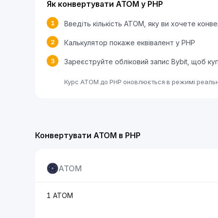
Як конвертувати ATOM у PHP
1
Введіть кількість ATOM, яку ви хочете конв
2
Калькулятор покаже еквівалент у PHP
3
Зареєструйте обліковий запис Bybit, щоб к
Курс ATOM до PHP оновлюється в режимі реально
Конвертувати ATOM в PHP
ATOM
1 ATOM