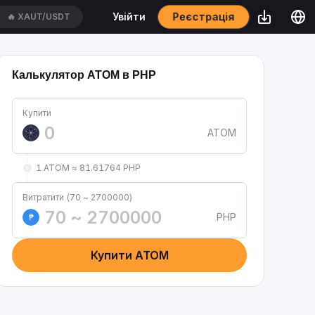
Реєстрація
Увійти
🔥
XAUT/USDT
Калькулятор ATOM в PHP
Купити
ATOM
1 ATOM ≈ 81.61764 PHP
Витратити (70 ~ 2700000)
PHP
₱
Купити ATOM