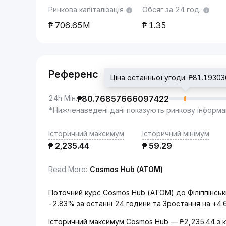
Ринкова капіталізація
Обсяг за 24 год.
706.65M
1.35
Референс
Ціна останньої угоди: ₱81.1930
24h Мін.
₱
80.76857666097422
*Нижченаведені дані показують ринкову інформа
Історичний максимум
Історичний мінімум
₱
2,235.44
₱
59.29
Read More
:
Cosmos Hub (ATOM)
Поточний курс Cosmos Hub (ATOM) до Філіппінськ
-2.83% за останні 24 години та Зростання на +4.
Історичний максимум Cosmos Hub — ₱2,235.44 з 