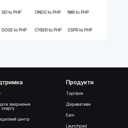
SEI to PHP
ONDO to PHP
NIBI to PHP
DOGE to PHP
CYBER to PHP
CSPR to PHP
дтримка
Продукти
Q
Торгівля
ати звернення
Деривативи
 скаргу
Earn
ідковий центр
Launchpad