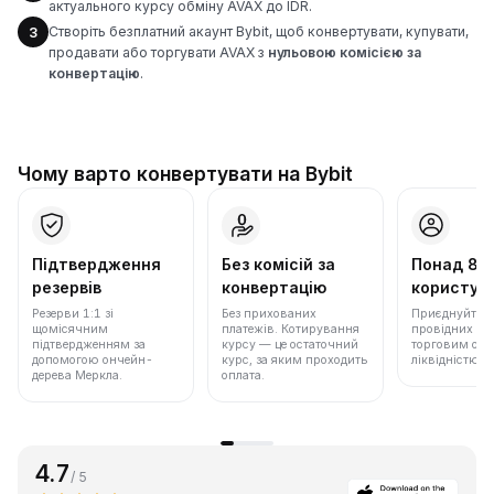
актуального курсу обміну AVAX до IDR.
Створіть безплатний акаунт Bybit, щоб конвертувати, купувати,
3
продавати або торгувати AVAX з
нульовою комісією за
конвертацію
.
Чому варто конвертувати на Bybit
Підтвердження
Без комісій за
Понад 86
резервів
конвертацію
користува
Резерви 1:1 зі
Без прихованих
Приєднуйтеся 
щомісячним
платежів. Котирування
провідних бір
підтвердженням за
курсу — це остаточний
торговим обс
допомогою ончейн-
курс, за яким проходить
ліквідністю.
дерева Меркла.
оплата.
4.7
/ 5