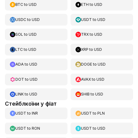
BTC
to
USD
ETH
to
USD
USDC
to
USD
USDT
to
USD
SOL
to
USD
TRX
to
USD
LTC
to
USD
XRP
to
USD
ADA
to
USD
DOGE
to
USD
DOT
to
USD
AVAX
to
USD
LINK
to
USD
SHIB
to
USD
Стейблкоїни у фіат
USDT
to
INR
USDT
to
PLN
USDT
to
RON
USDT
to
USD