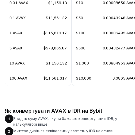
0.01 AVAX
$1,156.13
$10
0.00008650 AVA
0.1 AVAX
$11,561.32
$50
0.00043248 AVA
1 AVAX
$115,613.17
$100
0.00086495 AVA
5 AVAX
$578,065.87
$500
0.00432477 AVA
10 AVAX
$1,156,132
$1,000
0.00864953 AVA
100 AVAX
$11,561,317
$10,000
0.0865 AVA
Як конвертувати AVAX в IDR на Bybit
Введіть суму AVAX, яку ви бажаєте конвертувати в IDR, у
1
калькуляторі вище.
Миттєво дивіться еквівалентну вартість у IDR на основі
2