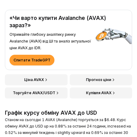
«Чи варто купити Avalanche (AVAX)
зараз?»
Отримайте глибоку аналітику ринку
Avalanche (AVAX) від ШІ та аналіз актуальної
ціни AVAX до IDR.
Спитати TradeGPT
Ціна AVAX
Прогноз ціни
Торгуйте AVAX/USDT
Купівля AVAX
Графік курсу обміну AVAX до USD
Станом на сьогодні 1 AVAX (Avalanche) торгується за $6.48. Курс
обміну AVAX до USD up на 0.88% за останні 24 години, increased на
0.52% за минулий тиждень і slightly upward на 0.69% за останні 30