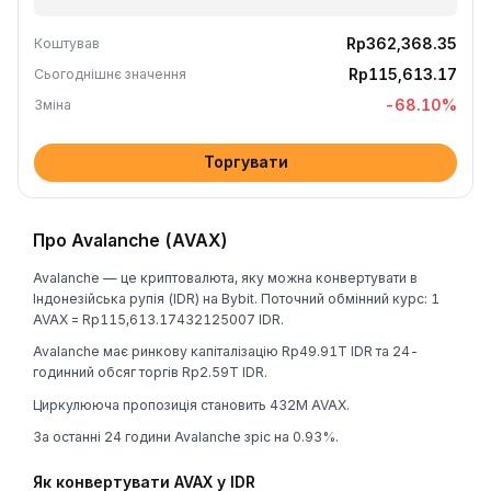
Rp362,368.35
Коштував
Rp115,613.17
Сьогоднішнє значення
-68.10
%
Зміна
Торгувати
Про Avalanche (AVAX)
Avalanche — це криптовалюта, яку можна конвертувати в
Індонезійська рупія (IDR) на Bybit. Поточний обмінний курс: 1
AVAX = Rp115,613.17432125007 IDR.
Avalanche має ринкову капіталізацію Rp49.91T IDR та 24-
годинний обсяг торгів Rp2.59T IDR.
Циркулююча пропозиція становить 432M AVAX.
За останні 24 години Avalanche зріс на 0.93%.
Як конвертувати AVAX у IDR