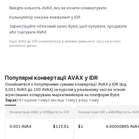
Введіть кількість AVAX, яку ви хочете конвертувати
Калькулятор покаже еквівалент у IDR
Зареєструйте обліковий запис Bybit, щоб купувати, продавати
або торгувати AVAX
Курс AVAX до IDR оновлюється в режимі реального часу на основі
ринкових даних.
Популярні конвертації AVAX у IDR
Ознайомтеся з популярними сумами конвертації AVAX у IDR (від
0,001 AVAX до 100 AVAX) за курсом у реальному часі на основі
агрегованих котирувань маркетмейкерів на платформі Bybit.
Зараз
24 години тому
1 місяць тому
1 року тому
Конвертація AVAX у IDR
Вартість IDR
Конвертація IDR у AVAX
Вартість AVA
0.001 AVAX
$115.61
$1
0.00000865 AVA