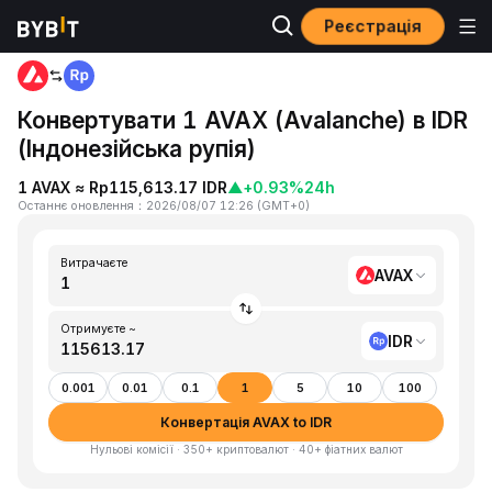
Реєстрація
Головна
AVAX to IDR
Конвертувати 1 AVAX (Avalanche) в IDR
(Індонезійська рупія)
1 AVAX ≈ Rp115,613.17 IDR
▲
+0.93%
24h
Останнє оновлення
：
2026/08/07 12:26
(
GMT+0
)
Витрачаєте
AVAX
Отримуєте ~
IDR
0.001
0.01
0.1
1
5
10
100
Конвертація AVAX to IDR
Нульові комісії · 350+ криптовалют · 40+ фіатних валют