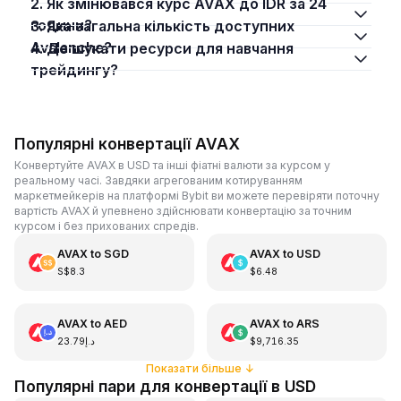
2. Як змінювався курс AVAX до IDR за 24
години?
3. Яка загальна кількість доступних
Avalanche?
4. Де шукати ресурси для навчання
трейдингу?
Популярні конвертації AVAX
Конвертуйте AVAX в USD та інші фіатні валюти за курсом у
реальному часі. Завдяки агрегованим котируванням
маркетмейкерів на платформі Bybit ви можете перевіряти поточну
вартість AVAX й упевнено здійснювати конвертацію за точним
курсом і без прихованих спредів.
AVAX
to
SGD
AVAX
to
USD
S$8.3
$6.48
AVAX
to
AED
AVAX
to
ARS
د.إ23.79
$9,716.35
Показати більше
↓
Популярні пари для конвертації в USD