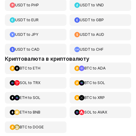
USDT
to
PHP
USDT
to
VND
USDT
to
EUR
USDT
to
GBP
USDT
to
JPY
USDT
to
AUD
USDT
to
CAD
USDT
to
CHF
Криптовалюта в криптовалюту
BTC
to
ETH
BTC
to
ADA
SOL
to
TRX
BTC
to
SOL
ETH
to
SOL
BTC
to
XRP
ETH
to
BNB
SOL
to
AVAX
BTC
to
DOGE