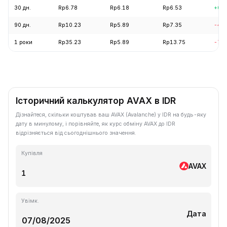
30 дн.
Rp6.78
Rp6.18
Rp6.53
+0.
90 дн.
Rp10.23
Rp5.89
Rp7.35
-4.
1 роки
Rp35.23
Rp5.89
Rp13.75
-71
Історичний калькулятор AVAX в IDR
Дізнайтеся, скільки коштував ваш AVAX (Avalanche) у IDR на будь-яку
дату в минулому, і порівняйте, як курс обміну AVAX до IDR
відрізняється від сьогоднішнього значення.
Купівля
AVAX
Увімк.
Дата