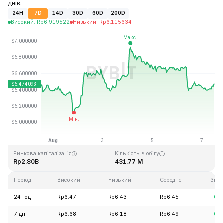
днів.
24H
7D
14D
30D
60D
200D
Високий
:
Rp
6.919522
Низький
:
Rp
6.115634
Останнє оновлення: 2026-08-07, 12:26 GMT+0
Історичний максимум
Історичний мінімум
Rp144.96
Rp2.80
Ринкова капіталізація
Кількість в обігу
Rp2.80B
431.77 M
Період
Високий
Низький
Середнє
Змін
24 год
Rp6.47
Rp6.43
Rp6.45
+0.
7 дн.
Rp6.68
Rp6.18
Rp6.49
+0.