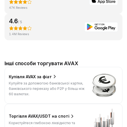
47K Reviews
4.6
/ 5
1.4M Reviews
Інші способи торгувати AVAX
Купівля AVAX за фіат
Купуйте за допомогою банківської картки,
банківського переказу або P2P у більш ніж
60 валютах.
Торгівля AVAX/USDT на споті
Користуйтеся глибокою ліквідністю та