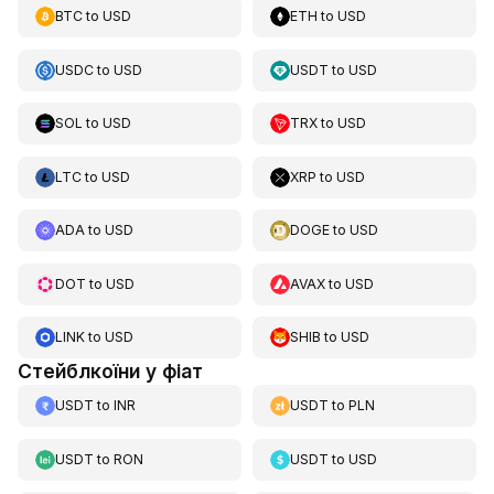
BTC
to
USD
ETH
to
USD
USDC
to
USD
USDT
to
USD
SOL
to
USD
TRX
to
USD
LTC
to
USD
XRP
to
USD
ADA
to
USD
DOGE
to
USD
DOT
to
USD
AVAX
to
USD
LINK
to
USD
SHIB
to
USD
Стейблкоїни у фіат
USDT
to
INR
USDT
to
PLN
USDT
to
RON
USDT
to
USD