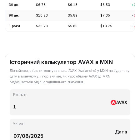
30 дн.
$6.78
$6.18
$6.53
+0.4
90 дн.
$10.23
$5.89
$7.35
-5.5
1 роки
$35.23
$5.89
$13.75
-71.
Історичний калькулятор AVAX в MXN
Дізнайтеся, скільки коштував ваш AVAX (Avalanche) у MXN на будь-яку
дату в минулому, і порівняйте, як курс обміну AVAX до MXN
відрізняється від сьогоднішнього значення.
Купівля
AVAX
Увімк.
Дата