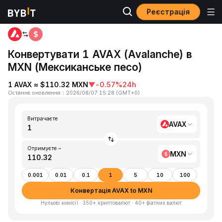
Реєстрація
Головна
AVAX to MXN
Конвертувати 1 AVAX (Avalanche) в
MXN (Мексиканське песо)
1 AVAX ≈ $110.32 MXN
▼
-0.57%
24h
Останнє оновлення
：
2026/08/07 15:28
(
GMT+0
)
Витрачаєте
AVAX
Отримуєте ~
MXN
0.001
0.01
0.1
1
5
10
100
Конвертація AVAX to MXN
Нульові комісії · 350+ криптовалют · 40+ фіатних валют