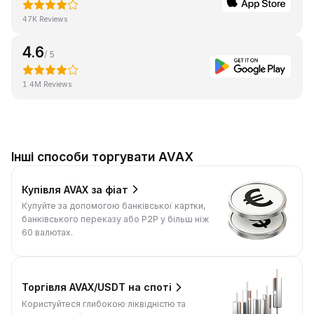
47K Reviews
4.6
/ 5
1.4M Reviews
Інші способи торгувати AVAX
Купівля AVAX за фіат
Купуйте за допомогою банківської картки,
банківського переказу або P2P у більш ніж
60 валютах.
Торгівля AVAX/USDT на споті
Користуйтеся глибокою ліквідністю та