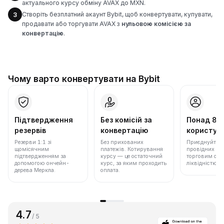
актуального курсу обміну AVAX до MXN.
Створіть безплатний акаунт Bybit, щоб конвертувати, купувати,
3
продавати або торгувати AVAX з
нульовою комісією за
конвертацію
.
Чому варто конвертувати на Bybit
Підтвердження
Без комісій за
Понад 86
резервів
конвертацію
користува
Резерви 1:1 зі
Без прихованих
Приєднуйтеся 
щомісячним
платежів. Котирування
провідних бір
підтвердженням за
курсу — це остаточний
торговим обс
допомогою ончейн-
курс, за яким проходить
ліквідністю.
дерева Меркла.
оплата.
4.7
/ 5