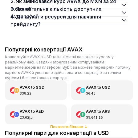
2. Як змінювався курс AVAX до MXN за 24
години?
3. Яка загальна кількість доступних
Avalanche?
4. Де шукати ресурси для навчання
трейдингу?
Популярні конвертації AVAX
Конвертуйте AVAX в USD та інші фіатні валюти за курсом у
реальному часі. Завдяки агрегованим котируванням
маркетмейкерів на платформі Bybit ви можете перевіряти поточну
вартість AVAX й упевнено здійснювати конвертацію за точним
курсом і без прихованих спредів.
AVAX
to
SGD
AVAX
to
USD
S$8.22
$6.43
AVAX
to
AED
AVAX
to
ARS
د.إ23.62
$9,641.15
Показати більше
↓
Популярні пари для конвертації в USD