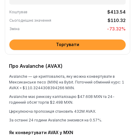
$413.54
Коштував
$110.32
Сьогоднішнє значення
-73.32
%
Зміна
Торгувати
Про Avalanche (AVAX)
Avalanche — це криптовалюта, яку можна конвертувати в
Мексиканське песо (MXN) на Bybit. Поточний обмінний курс: 1
AVAX = $110.3244308394266 MXN.
Avalanche має ринкову капіталізацію $47.60B MXN та 24-
годинний обсяг торгів $2.49B MXN.
Циркулююча пропозиція становить 432M AVAX.
За останні 24 години Avalanche знизився на 0.57%.
Як конвертувати AVAX у MXN