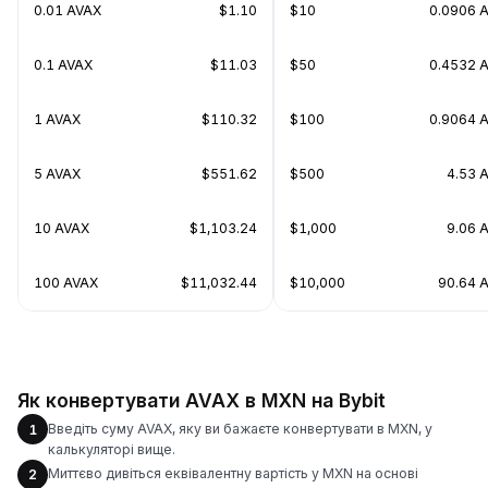
0.01 AVAX
$1.10
$10
0.0906 
0.1 AVAX
$11.03
$50
0.4532 
1 AVAX
$110.32
$100
0.9064 
5 AVAX
$551.62
$500
4.53 
10 AVAX
$1,103.24
$1,000
9.06 
100 AVAX
$11,032.44
$10,000
90.64 
Як конвертувати AVAX в MXN на Bybit
Введіть суму AVAX, яку ви бажаєте конвертувати в MXN, у
1
калькуляторі вище.
Миттєво дивіться еквівалентну вартість у MXN на основі
2