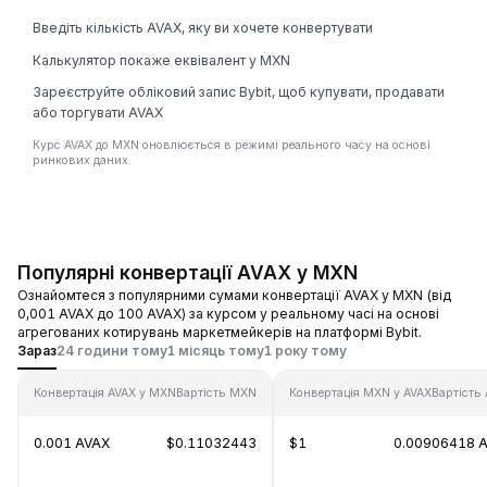
Введіть кількість AVAX, яку ви хочете конвертувати
Калькулятор покаже еквівалент у MXN
Зареєструйте обліковий запис Bybit, щоб купувати, продавати
або торгувати AVAX
Курс AVAX до MXN оновлюється в режимі реального часу на основі
ринкових даних.
Популярні конвертації AVAX у MXN
Ознайомтеся з популярними сумами конвертації AVAX у MXN (від
0,001 AVAX до 100 AVAX) за курсом у реальному часі на основі
агрегованих котирувань маркетмейкерів на платформі Bybit.
Зараз
24 години тому
1 місяць тому
1 року тому
Конвертація AVAX у MXN
Вартість MXN
Конвертація MXN у AVAX
Вартість
0.001 AVAX
$0.11032443
$1
0.00906418 