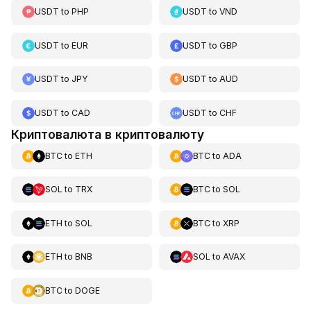
USDT
to
PHP
USDT
to
VND
USDT
to
EUR
USDT
to
GBP
USDT
to
JPY
USDT
to
AUD
USDT
to
CAD
USDT
to
CHF
Криптовалюта в криптовалюту
BTC
to
ETH
BTC
to
ADA
SOL
to
TRX
BTC
to
SOL
ETH
to
SOL
BTC
to
XRP
ETH
to
BNB
SOL
to
AVAX
BTC
to
DOGE