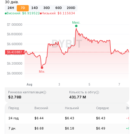
30 днів.
24H
7D
14D
30D
60D
200D
Високий
:
$
6.919522
Низький
:
$
6.115634
Останнє оновлення: 2026-08-07, 15:28 GMT+0
Історичний максимум
Історичний мінімум
$144.96
$2.80
Ринкова капіталізація
Кількість в обігу
$2.78B
431.77 M
Період
Високий
Низький
Середнє
Змін
24 год
$6.44
$6.43
$6.43
-0.2
7 дн.
$6.68
$6.18
$6.49
+0.6