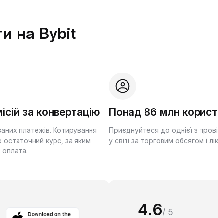
и на Bybit
ісій за конвертацію
Понад 86 млн корист
ваних платежів. Котирування
Приєднуйтеся до однієї з пров
 остаточний курс, за яким
у світі за торговим обсягом і лі
 оплата.
4.6
/ 5