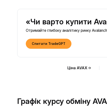
«Чи варто купити Ava
Отримайте глибоку аналітику ринку Avalanche
Спитати TradeGPT
Ціна AVAX
Графік курсу обміну AV