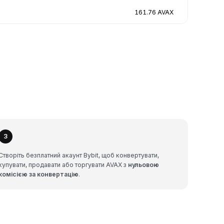
161.76 AVAX
3
Створіть безплатний акаунт Bybit, щоб конвертувати,
купувати, продавати або торгувати AVAX з
нульовою
комісією за конвертацію
.