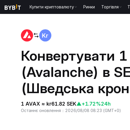
Купити криптовалюту
Ринки
Торгівля
T
Головна
AVAX to SEK
Конвертувати 1
(Avalanche) в S
(Шведська крон
1 AVAX ≈ kr61.82 SEK
▲
+1.72%
24h
Останнє оновлення
：
2026/08/08 08:23
(
GMT+0
)