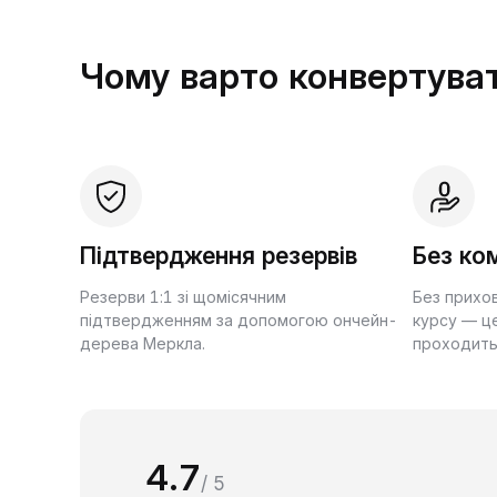
Чому варто конвертуват
Підтвердження резервів
Без ком
Резерви 1:1 зі щомісячним
Без прихо
підтвердженням за допомогою ончейн-
курсу — це
дерева Меркла.
проходить
4.7
/ 5