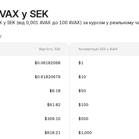
AVAX у SEK
 у SEK (від 0,001 AVAX до 100 AVAX) за курсом у реальному ча
у
Вартість SEK
Конвертація SEK у AVAX
$0.06182068
$1
$0.61820679
$10
$6.18
$50
$61.82
$100
$309.10
$500
$618.21
$1,000