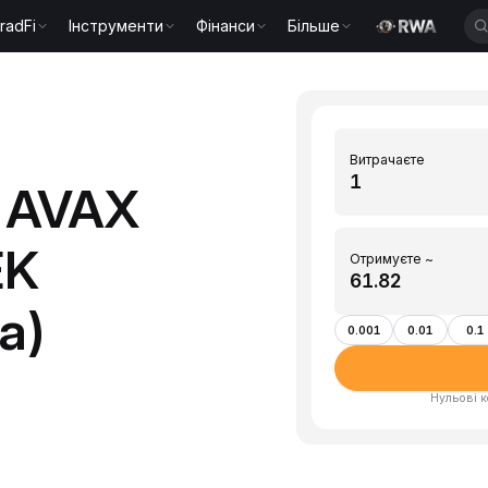
radFi
Інструменти
Фінанси
Більше
Витрачаєте
 AVAX
EK
Отримуєте ~
а)
0.001
0.01
0.1
Нульові к