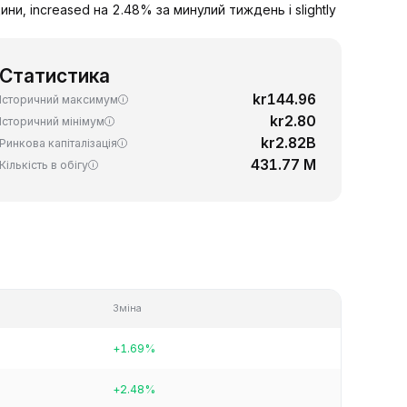
ни, increased на 2.48% за минулий тиждень і slightly
Статистика
kr144.96
Історичний максимум
kr2.80
Історичний мінімум
kr2.82B
Ринкова капіталізація
431.77 M
Кількість в обігу
Зміна
+1.69%
+2.48%