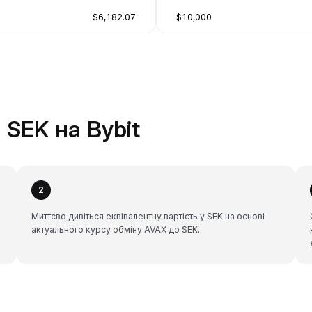
$6,182.07
$10,000
 SEK на Bybit
2
Миттєво дивіться еквівалентну вартість у SEK на основі
актуального курсу обміну AVAX до SEK.