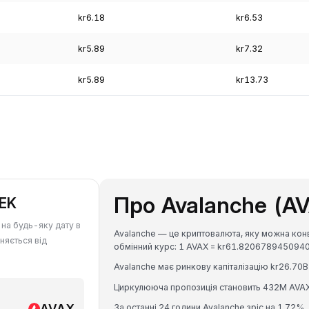
kr6.18
kr6.53
kr5.89
kr7.32
kr5.89
kr13.73
Про Avalanche (A
SEK
 на будь-яку дату в
Avalanche — це криптовалюта, яку можна конв
няється від
обмінний курс: 1 AVAX = kr61.8206789450940
Avalanche має ринкову капіталізацію kr26.70B
Циркулююча пропозиція становить 432M AVAX
AVAX
За останні 24 години Avalanche зріс на 1.72%.