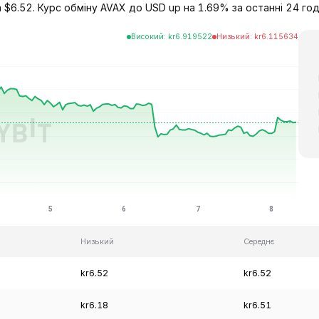
 $6.52. Курс обміну AVAX до USD up на 1.69% за останні 24 годи
Високий
:
kr
6.919522
Низький
:
kr
6.115634
Низький
Середнє
kr6.52
kr6.52
kr6.18
kr6.51