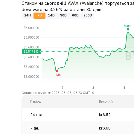
Станом на сьогодні 1 AVAX (Avalanche) торгується за
downward на 3.26% за останні 30 днів.
24H
7D
14D
30D
60D
200D
Останнє оновлення: 2026-08-08, 08:23 GMT+0
Період
Високий
24 год
kr6.52
7 дн.
kr6.68