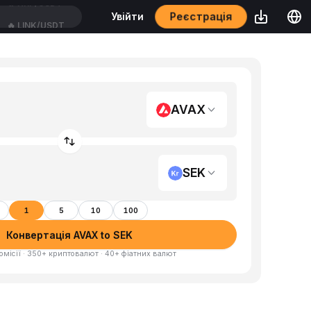
Реєстрація
Увійти
🔥
LINK/USDT
AVAX
SEK
1
5
10
100
Конвертація AVAX to SEK
омісії · 350+ криптовалют · 40+ фіатних валют