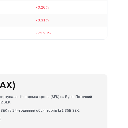
-3.26%
-3.31%
-72.20%
VAX)
ертувати в Шведська крона (SEK) на Bybit. Поточний
2 SEK.
 SEK та 24-годинний обсяг торгів kr1.35B SEK.
.