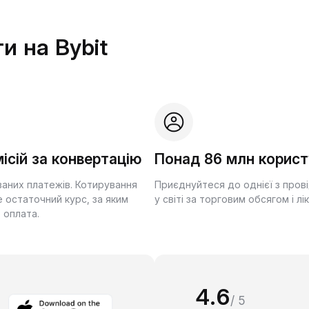
и на Bybit
ісій за конвертацію
Понад 86 млн корист
ваних платежів. Котирування
Приєднуйтеся до однієї з пров
 остаточний курс, за яким
у світі за торговим обсягом і лі
 оплата.
4.6
/ 5