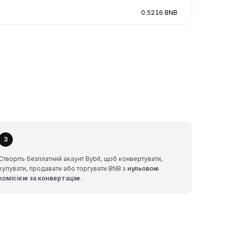
0.5216 BNB
3
Створіть безплатний акаунт Bybit, щоб конвертувати,
купувати, продавати або торгувати BNB з
нульовою
комісією за конвертацію
.