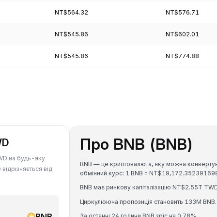
NT$564.32
NT$576.71
NT$545.86
NT$602.01
NT$545.86
NT$774.88
Про BNB (BNB)
WD
TWD на будь-яку
BNB — це криптовалюта, яку можна конвертува
 відрізняється від
обмінний курс: 1 BNB = NT$19,172.3523916
BNB має ринкову капіталізацію NT$2.55T TWD
Циркулююча пропозиція становить 133M BNB.
BNB
За останні 24 години BNB зріс на 0.78%.