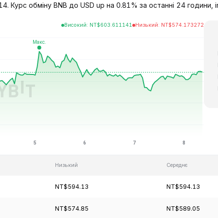
4. Курс обміну BNB до USD up на 0.81% за останні 24 години, in
Високий
:
NT$
603.611141
Низький
:
NT$
574.173272
Низький
Середнє
NT$594.13
NT$594.13
NT$574.85
NT$589.05