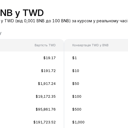
BNB у TWD
у TWD (від 0,001 BNB до 100 BNB) за курсом у реальному часі
у
Вартість TWD
Конвертація TWD у BNB
$19.17
$1
$191.72
$10
$1,917.24
$50
$19,172.35
$100
$95,861.76
$500
$191,723.52
$1,000