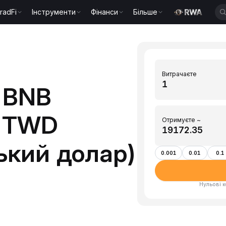
radFi
Інструменти
Фінанси
Більше
Витрачаєте
 BNB
в TWD
Отримуєте ~
ький долар)
0.001
0.01
0.1
Нульові к