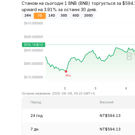
Станом на сьогодні 1 BNB (BNB) торгується за $594.1
upward на 3.91% за останні 30 днів.
24H
7D
14D
30D
60D
200D
Останнє оновлення: 2026-08-08, 09:23 GMT+0
Період
Високий
24 год
NT$594.13
7 дн.
NT$594.13