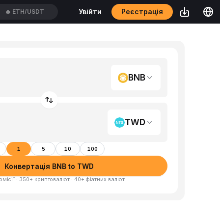
Реєстрація
Увійти
🔥
ETH/USDT
BNB
TWD
1
5
10
100
Конвертація BNB to TWD
омісії · 350+ криптовалют · 40+ фіатних валют