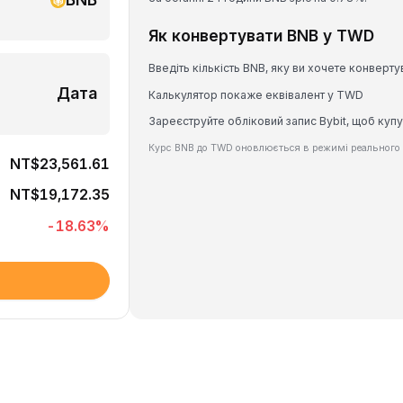
Як конвертувати BNB у TWD
Введіть кількість BNB, яку ви хочете конверту
Дата
Калькулятор покаже еквівалент у TWD
Зареєструйте обліковий запис Bybit, щоб купу
Курс BNB до TWD оновлюється в режимі реального 
NT$23,561.61
NT$19,172.35
-18.63
%