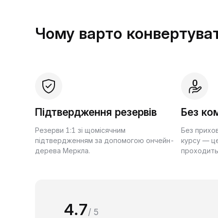
Чому варто конвертуват
Підтвердження резервів
Без ком
Резерви 1:1 зі щомісячним
Без прихо
підтвердженням за допомогою ончейн-
курсу — це
дерева Меркла.
проходить
4.7
/ 5