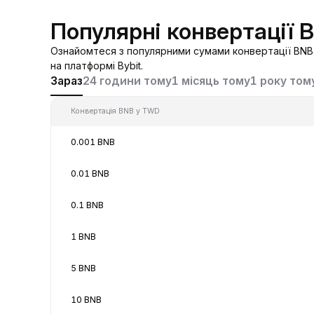
Популярні конвертації 
Ознайомтеся з популярними сумами конвертації BNB 
на платформі Bybit.
Зараз
24 години тому
1 місяць тому
1 року том
Конвертація BNB у TWD
0.001 BNB
0.01 BNB
0.1 BNB
1 BNB
5 BNB
10 BNB