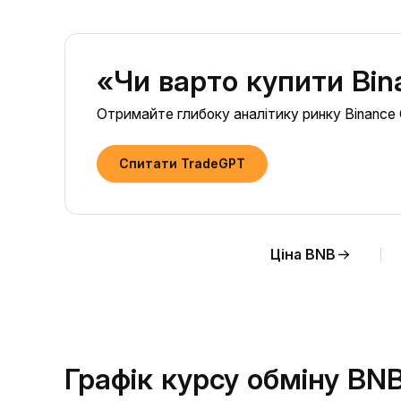
«Чи варто купити Bin
Отримайте глибоку аналітику ринку Binance 
Спитати TradeGPT
Ціна BNB
Графік курсу обміну BN