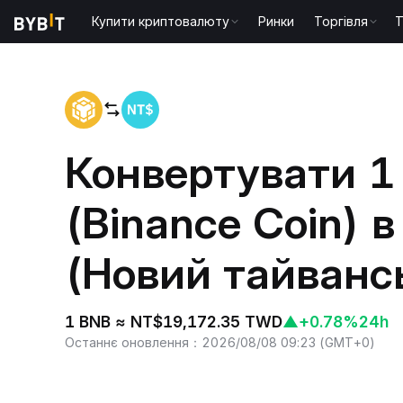
Купити криптовалюту
Ринки
Торгівля
T
Головна
BNB to TWD
Конвертувати 1
(Binance Coin) 
(Новий тайванс
1 BNB ≈ NT$19,172.35 TWD
▲
+0.78%
24h
Останнє оновлення
：
2026/08/08 09:23
(
GMT+0
)