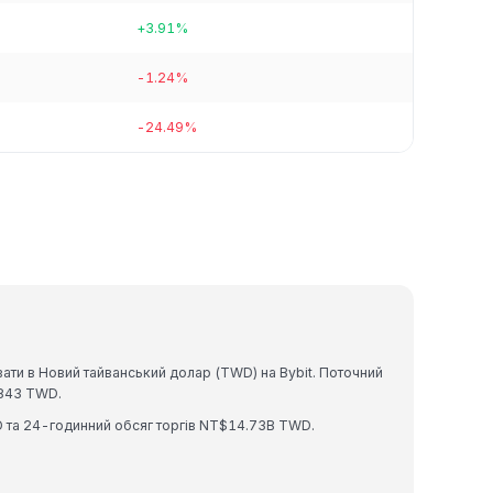
+3.91%
-1.24%
-24.49%
ти в Новий тайванський долар (TWD) на Bybit. Поточний
9843 TWD.
 та 24-годинний обсяг торгів NT$14.73B TWD.