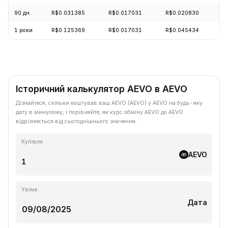
90 дн.
R$0.031385
R$0.017031
R$0.020830
+
1 роки
R$0.125369
R$0.017031
R$0.045434
-
Історичний калькулятор AEVO в AEVO
Дізнайтеся, скільки коштував ваш AEVO (AEVO) у AEVO на будь-яку
дату в минулому, і порівняйте, як курс обміну AEVO до AEVO
відрізняється від сьогоднішнього значення.
Купівля
AEVO
Увімк.
Дата