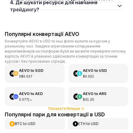
4. Де шукати ресурси для навчання
трейдингу?
Популярні конвертації AEVO
Конвертуйте AEVO в USD та інші фіатні валюти за курсом у
реальному часі. Завдяки агрегованим котируванням
маркетмейкерів на платформі Bybit ви можете перевіряти поточну
вартість AEVO й упевнено здійснювати конвертацію за точним
курсом і без прихованих спредів.
AEVO
to
SGD
AEVO
to
USD
S$0.027
$0.021
AEVO
to
AED
AEVO
to
ARS
د.إ0.077
$31.25
Показати більше
↓
Популярні пари для конвертації в USD
BTC
to
USD
ETH
to
USD