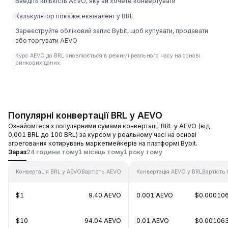
Введіть кількість AEVO, яку ви хочете конвертувати
Калькулятор покаже еквівалент у BRL
Зареєструйте обліковий запис Bybit, щоб купувати, продавати
або торгувати AEVO
Курс AEVO до BRL оновлюється в режимі реального часу на основі
ринкових даних.
Популярні конвертації BRL у AEVO
Ознайомтеся з популярними сумами конвертації BRL у AEVO (від
0,001 BRL до 100 BRL) за курсом у реальному часі на основі
агрегованих котирувань маркетмейкерів на платформі Bybit.
Зараз
24 години тому
1 місяць тому
1 року тому
Конвертація BRL у AEVO
Вартість AEVO
Конвертація AEVO у BRL
Вартість
$1
9.40 AEVO
0.001 AEVO
$0.00010
$10
94.04 AEVO
0.01 AEVO
$0.00106