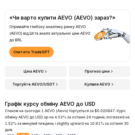
«Чи варто купити AEVO (AEVO) зараз?»
Отримайте глибоку аналітику ринку AEVO
(AEVO) від ШІ та аналіз актуальної ціни AEVO
до BRL.
Спитати TradeGPT
Ціна AEVO
Прогноз ціни
Торгуйте AEVO/USDT
Купівля AEVO
Графік курсу обміну AEVO до USD
Станом на сьогодні 1 AEVO (Aevo) торгується за $0.020847. Курс
обміну AEVO до USD up на 4.53% за останні 24 години, increased на
1.52% за минулий тиждень і slightly upward на 10.91% за останні 30
днів.