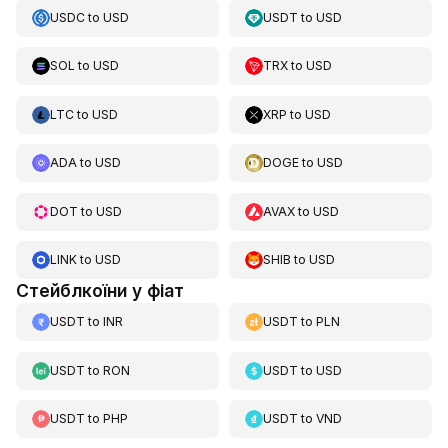
USDC
to
USD
USDT
to
USD
SOL
to
USD
TRX
to
USD
LTC
to
USD
XRP
to
USD
ADA
to
USD
DOGE
to
USD
DOT
to
USD
AVAX
to
USD
LINK
to
USD
SHIB
to
USD
Стейблкоїни у фіат
USDT
to
INR
USDT
to
PLN
USDT
to
RON
USDT
to
USD
USDT
to
PHP
USDT
to
VND