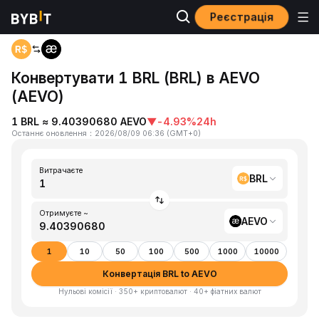
Реєстрація
Головна
BRL to AEVO
Конвертувати 1 BRL (BRL) в AEVO
(AEVO)
1 BRL ≈ 9.40390680 AEVO
▼
-4.93%
24h
Останнє оновлення
：
2026/08/09 06:36
(
GMT+0
)
Витрачаєте
BRL
Отримуєте ~
AEVO
1
10
50
100
500
1000
10000
Конвертація BRL to AEVO
Нульові комісії · 350+ криптовалют · 40+ фіатних валют