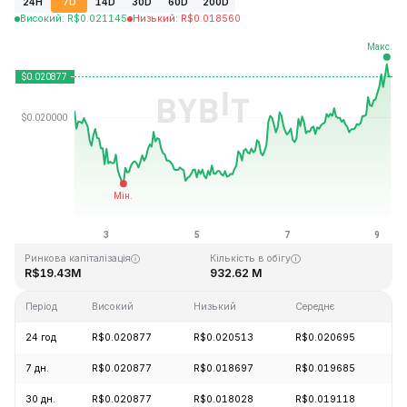
24H
7D
14D
30D
60D
200D
Високий
:
R$
0.021145
Низький
:
R$
0.018560
Останнє оновлення: 2026-08-09, 06:36 GMT+0
Історичний максимум
Історичний мінімум
R$3.76
R$0.016502
Ринкова капіталізація
Кількість в обігу
R$19.43M
932.62 M
Період
Високий
Низький
Середнє
З
24 год
R$0.020877
R$0.020513
R$0.020695
+
7 дн.
R$0.020877
R$0.018697
R$0.019685
+
30 дн.
R$0.020877
R$0.018028
R$0.019118
+