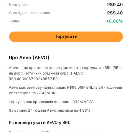
R$9.40
Коштував
R$9.40
Сьогоднішнє значення
+
0.00
%
Зміна
Торгувати
Про Aevo (AEVO)
Aevo — це криптовалюта, яку можна конвертувати в BRL (BRL)
на Bybit. Поточний обмінний курс: 1 AEVO =
R$9.403906798248657 BRL.
Aevo має ринкову капіталізацію R$99.06M BRL та 24-годинний
обсяг торгів R$27.47M BRL.
Циркулююча пропозиція становить 933M AEVO.
За останні 24 години Aevo знизився на 4.93%.
Як конвертувати AEVO у BRL