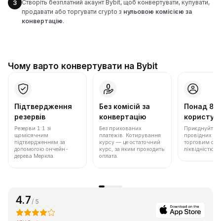
Створіть безплатний акаунт Bybit, щоб конвертувати, купувати,
3
продавати або торгувати crypto з
нульовою комісією за
конвертацію
.
Чому варто конвертувати на Bybit
Підтвердження
Без комісій за
Понад 86
резервів
конвертацію
користува
Резерви 1:1 зі
Без прихованих
Приєднуйтеся 
щомісячним
платежів. Котирування
провідних бір
підтвердженням за
курсу — це остаточний
торговим обс
допомогою ончейн-
курс, за яким проходить
ліквідністю.
дерева Меркла.
оплата.
4.7
/ 5