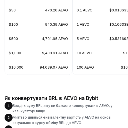
$50
470.20 AEVO
0.1 AEVO
$0.01063
$100
940.39 AEVO
1 AEVO
$0.10633
$500
4,701.95 AEVO
5 AEVO
$0.53169
$1,000
9,403.91 AEVO
10 AEVO
$1
$10,000
94,039.07 AEVO
100 AEVO
$10
Як конвертувати BRL в AEVO на Bybit
Введіть суму BRL, яку ви бажаєте конвертувати в AEVO, у
1
калькуляторі вище.
Миттєво дивіться еквівалентну вартість у AEVO на основі
2
актуального курсу обміну BRL до AEVO.