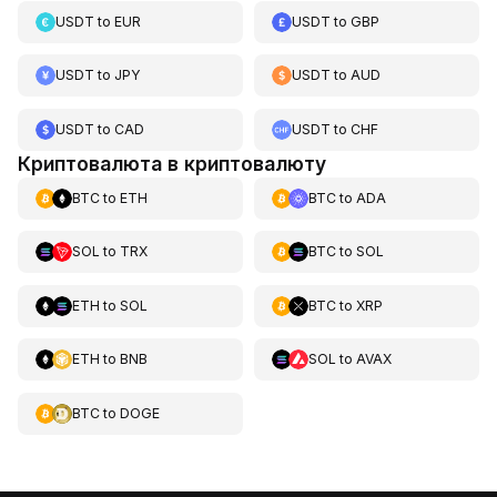
USDT
to
EUR
USDT
to
GBP
USDT
to
JPY
USDT
to
AUD
USDT
to
CAD
USDT
to
CHF
Криптовалюта в криптовалюту
BTC
to
ETH
BTC
to
ADA
SOL
to
TRX
BTC
to
SOL
ETH
to
SOL
BTC
to
XRP
ETH
to
BNB
SOL
to
AVAX
BTC
to
DOGE