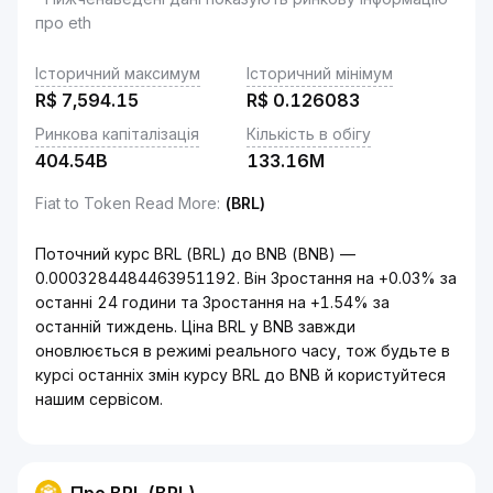
про eth
Історичний максимум
Історичний мінімум
R$
7,594.15
R$
0.126083
Ринкова капіталізація
Кількість в обігу
404.54B
133.16M
Fiat to Token Read More
:
(BRL)
Поточний курс BRL (BRL) до BNB (BNB) —
0.0003284484463951192. Він Зростання на +0.03% за
останні 24 години та Зростання на +1.54% за
останній тиждень. Ціна BRL у BNB завжди
оновлюється в режимі реального часу, тож будьте в
курсі останніх змін курсу BRL до BNB й користуйтеся
нашим сервісом.