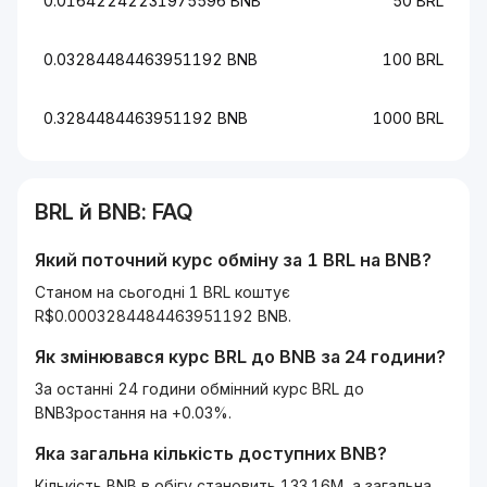
0.01642242231975596 BNB
50 BRL
0.03284484463951192 BNB
100 BRL
0.3284484463951192 BNB
1000 BRL
BRL
й
BNB
: FAQ
Який поточний курс обміну за 1
BRL
на
BNB
?
Станом на сьогодні 1 BRL коштує
R$0.0003284484463951192 BNB.
Як змінювався курс
BRL
до
BNB
за 24 години?
За останні 24 години обмінний курс BRL до
BNBЗростання на +0.03%.
Яка загальна кількість доступних
BNB
?
Кількість BNB в обігу становить 133.16M, а загальна