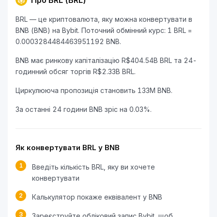
Про BRL (BRL)
BRL — це криптовалюта, яку можна конвертувати в
BNB (BNB) на Bybit. Поточний обмінний курс: 1 BRL =
0.0003284484463951192 BNB.
BNB має ринкову капіталізацію R$404.54B BRL та 24-
годинний обсяг торгів R$2.33B BRL.
Циркулююча пропозиція становить 133M BNB.
За останні 24 години BNB зріс на 0.03%.
Як конвертувати BRL у BNB
1
Введіть кількість BRL, яку ви хочете
конвертувати
2
Калькулятор покаже еквівалент у BNB
3
Зареєструйте обліковий запис Bybit, щоб