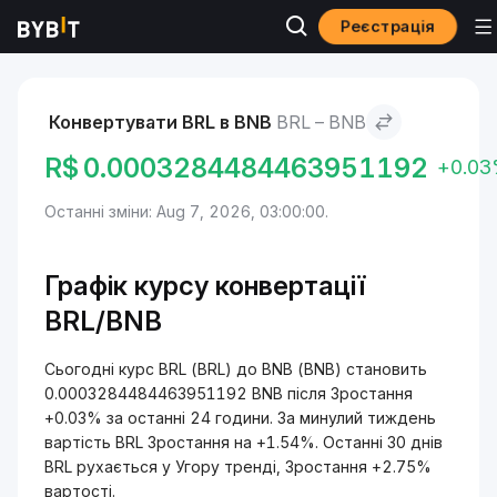
Реєстрація
Ринки
Ціна BNB BNB
BRL to BNB
Конвертувати BRL в BNB
BRL – BNB
R$
0.0003284484463951192
+0.0
Останні зміни: Aug 7, 2026, 03:00:00.
Графік курсу конвертації
BRL/BNB
Сьогодні курс BRL (BRL) до BNB (BNB) становить
0.0003284484463951192 BNB після Зростання
+0.03% за останні 24 години. За минулий тиждень
вартість BRL Зростання на +1.54%. Останні 30 днів
BRL рухається у Угору тренді, Зростання +2.75%
вартості.