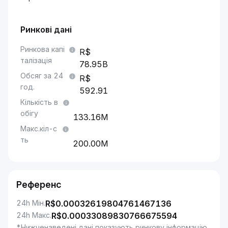
Ринкові дані
Ринкова капі
талізація
78.95B
Обсяг за 24
год.
592.91
Кількість в
обігу
133.16M
Макс.кіл-с
ть
200.00M
Референс
24h Мін.
R$
0.00032619804761467136
24h Макс.
R$
0.00033089830766675594
*Нижченаведені дані показують ринкову інформацію