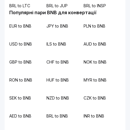
BRL to LTC
BRL to JUP
BRL to INSP
Популярні пари BNB для конвертації
EUR to BNB
JPY to BNB
PLN to BNB
USD to BNB
ILS to BNB
AUD to BNB
GBP to BNB
CHF to BNB
NOK to BNB
RON to BNB
HUF to BNB
MYR to BNB
SEK to BNB
NZD to BNB
CZK to BNB
AED to BNB
BRL to BNB
INR to BNB