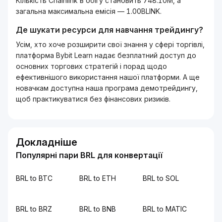
Кількість Chainlink в обігу становить 748.10M, а
загальна максимальна емісія — 1.00BLINK.
Де шукати ресурси для навчання трейдингу?
Усім, хто хоче розширити свої знання у сфері торгівлі,
платформа Bybit Learn надає безплатний доступ до
основних торгових стратегій і порад щодо
ефективнішого використання нашої платформи. А ще
новачкам доступна наша програма демотрейдингу,
щоб практикуватися без фінансових ризиків.
Докладніше
Популярні пари BRL для конвертації
BRL to BTC
BRL to ETH
BRL to SOL
BRL to BRZ
BRL to BNB
BRL to MATIC