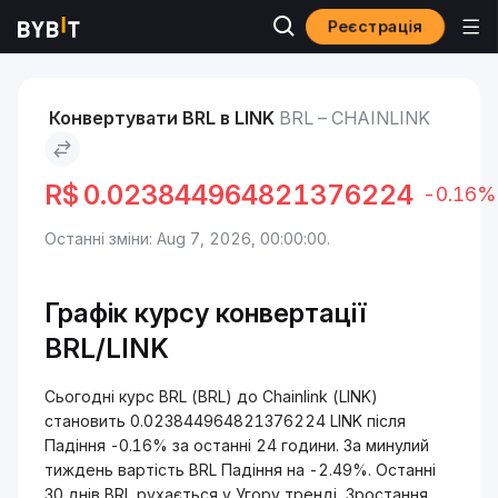
Реєстрація
Ринки
Ціна Chainlink LINK
BRL to Chainlink
Конвертувати BRL в LINK
BRL – CHAINLINK
R$
0.023844964821376224
-0.16%
Останні зміни: Aug 7, 2026, 00:00:00.
Графік курсу конвертації
BRL/LINK
Сьогодні курс BRL (BRL) до Chainlink (LINK)
становить 0.023844964821376224 LINK після
Падіння -0.16% за останні 24 години. За минулий
тиждень вартість BRL Падіння на -2.49%. Останні
30 днів BRL рухається у Угору тренді, Зростання