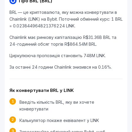
Про BRL (BRL)
BRL — це криптовалюта, яку можна конвертувати в
Chainlink (LINK) на Bybit. Поточний обмінний курс: 1 BRL
= 0.023844964821376224 LINK.
Chainlink має ринкову капіталізацію R$31.36B BRL та
24-годинний обсяг торгів R$864.54M BRL.
Циркулююча пропозиція становить 748M LINK.
За останні 24 години Chainlink знизився на 0.16%.
Як конвертувати BRL у LINK
1
Введіть кількість BRL, яку ви хочете
конвертувати
2
Калькулятор покаже еквівалент у LINK
3
Зареєструйте обліковий запис Bybit, щоб