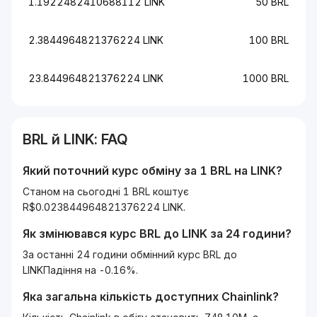
1.1922482410688112 LINK
50 BRL
2.3844964821376224 LINK
100 BRL
23.844964821376224 LINK
1000 BRL
BRL
й
LINK
: FAQ
Який поточний курс обміну за 1
BRL
на
LINK
?
Станом на сьогодні 1 BRL коштує
R$0.023844964821376224 LINK.
Як змінювався курс
BRL
до
LINK
за 24 години?
За останні 24 години обмінний курс BRL до
LINKПадіння на -0.16%.
Яка загальна кількість доступних
Chainlink
?