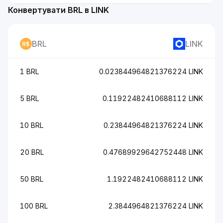
Конвертувати BRL в LINK
BRL
LINK
1 BRL
0.023844964821376224 LINK
5 BRL
0.11922482410688112 LINK
10 BRL
0.23844964821376224 LINK
20 BRL
0.47689929642752448 LINK
50 BRL
1.1922482410688112 LINK
100 BRL
2.3844964821376224 LINK