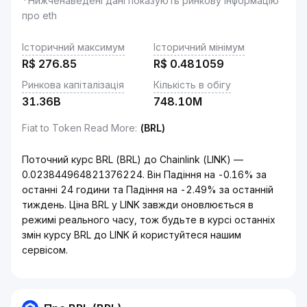
*Нижченаведені дані показують ринкову інформацію
про eth
Історичний максимум
Історичний мінімум
R$
276.85
R$
0.481059
Ринкова капіталізація
Кількість в обігу
31.36B
748.10M
Fiat to Token Read More
:
(BRL)
Поточний курс BRL (BRL) до Chainlink (LINK) —
0.023844964821376224. Він Падіння на -0.16% за
останні 24 години та Падіння на -2.49% за останній
тиждень. Ціна BRL у LINK завжди оновлюється в
режимі реального часу, тож будьте в курсі останніх
змін курсу BRL до LINK й користуйтеся нашим
сервісом.