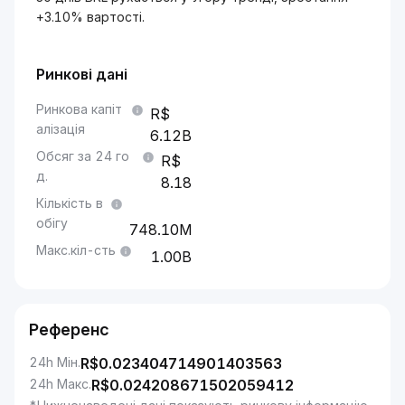
+3.10% вартості.
Ринкові дані
Ринкова капіт
алізація
6.12B
Обсяг за 24 го
д.
8.18
Кількість в
обігу
748.10M
Макс.кіл-сть
1.00B
Референс
24h Мін.
R$
0.023404714901403563
24h Макс.
R$
0.024208671502059412