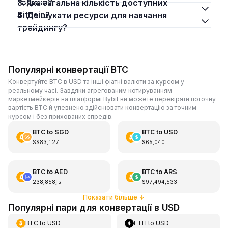
години?
3. Яка загальна кількість доступних
Bitcoin?
4. Де шукати ресурси для навчання
трейдингу?
Популярні конвертації BTC
Конвертуйте BTC в USD та інші фіатні валюти за курсом у
реальному часі. Завдяки агрегованим котируванням
маркетмейкерів на платформі Bybit ви можете перевіряти поточну
вартість BTC й упевнено здійснювати конвертацію за точним
курсом і без прихованих спредів.
BTC
to
SGD
BTC
to
USD
S$83,127
$65,040
BTC
to
AED
BTC
to
ARS
د.إ238,858
$97,494,533
Показати більше
↓
Популярні пари для конвертації в USD
BTC
to
USD
ETH
to
USD