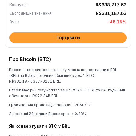
R$638,717.63
Коштував
R$331,187.63
Сьогоднішнє значення
-48.15
%
Зміна
Торгувати
Про Bitcoin (BTC)
Bitcoin — це криптовалюта, яку можна конвертувати в BRL
(BRL) на Bybit. Поточний обмінний курс: 1 BTC =
R$331,187.633770261 BRL.
Bitcoin має ринкову капіталізацію R$6.65T BRL та 24-годинний
обсяг торгів R$72.34B BRL.
Циркулююча пропозиція становить 20M BTC.
За останні 24 години Bitcoin зріс на 0.43%.
Як конвертувати BTC у BRL