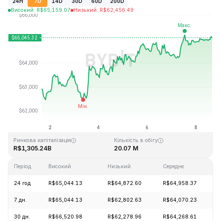
24H
7D
14D
30D
60D
200D
Високий
:
R$
65,159.07
Низький
:
R$
62,456.49
Останнє оновлення: 2026-08-08, 16:04 GMT+0
Історичний максимум
Історичний мінімум
R$126,080.00
R$67.81
Ринкова капіталізація
Кількість в обігу
R$1,305.24B
20.07 M
Період
Високий
Низький
Середнє
З
24 год
R$65,044.13
R$64,872.60
R$64,958.37
7 дн.
R$65,044.13
R$62,802.63
R$64,070.23
30 дн.
R$66,520.98
R$62,278.96
R$64,268.61