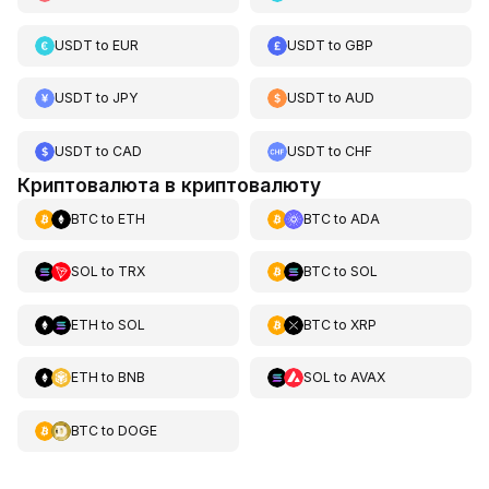
USDT
to
EUR
USDT
to
GBP
USDT
to
JPY
USDT
to
AUD
USDT
to
CAD
USDT
to
CHF
Криптовалюта в криптовалюту
BTC
to
ETH
BTC
to
ADA
SOL
to
TRX
BTC
to
SOL
ETH
to
SOL
BTC
to
XRP
ETH
to
BNB
SOL
to
AVAX
BTC
to
DOGE