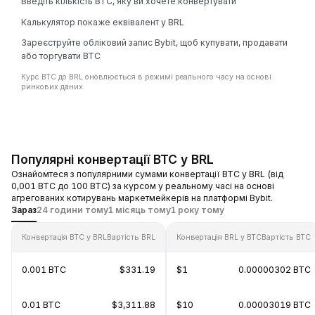
Введіть кількість BTC, яку ви хочете конвертувати
Калькулятор покаже еквівалент у BRL
Зареєструйте обліковий запис Bybit, щоб купувати, продавати
або торгувати BTC
Курс BTC до BRL оновлюється в режимі реального часу на основі
ринкових даних.
Популярні конвертації BTC у BRL
Ознайомтеся з популярними сумами конвертації BTC у BRL (від
0,001 BTC до 100 BTC) за курсом у реальному часі на основі
агрегованих котирувань маркетмейкерів на платформі Bybit.
Зараз
24 години тому
1 місяць тому
1 року тому
Конвертація BTC у BRL
Вартість BRL
Конвертація BRL у BTC
Вартість BTC
0.001 BTC
$331.19
$1
0.00000302 BTC
0.01 BTC
$3,311.88
$10
0.00003019 BTC