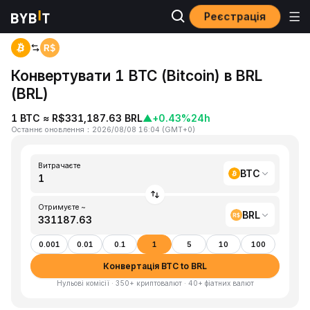
Реєстрація
Головна
BTC to BRL
Конвертувати 1 BTC (Bitcoin) в BRL
(BRL)
1 BTC ≈ R$331,187.63 BRL
▲
+0.43%
24h
Останнє оновлення
：
2026/08/08 16:04
(
GMT+0
)
Витрачаєте
BTC
Отримуєте ~
BRL
0.001
0.01
0.1
1
5
10
100
Конвертація BTC to BRL
Нульові комісії · 350+ криптовалют · 40+ фіатних валют