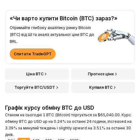
«Чи варто купити Bitcoin (BTC) зараз?»
Отримайте глибоку аналітику ринку Bitcoin
(BTC) від ШІ та аналіз актуальної ціни BTC до
BRL.
Спитати TradeGPT
Ціна BTC
Прогноз ціни
Торгуйте BTC/USDT
Купівля BTC
Графік курсу обміну BTC до USD
Станом на сьогодні 1 BTC (Bitcoin) торгується за $65,040.00. Курс
обміну BTC до USD up на 0.24% за останні 24 години, increased на
3.39% за минулий тиждень і slightly upward на 3.51% за останні 30
днів.