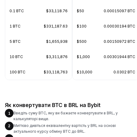
0.1 BTC
$33,118.76
$50
0.00015097 BTC
1 BTC
$331,187.63
$100
0.00030194 BTC
5 BTC
$1,655,938
$500
0.00150972 BTC
10 BTC
$3,311,876
$1,000
0.00301944 BTC
100 BTC
$33,118,763
$10,000
0.0302 BTC
Як конвертувати BTC в BRL на Bybit
Введіть суму BTC, яку ви бажаєте конвертувати в BRL, у
1
калькуляторі вище.
Миттєво дивіться еквівалентну вартість у BRL на основі
2
актуального курсу обміну BTC до BRL.