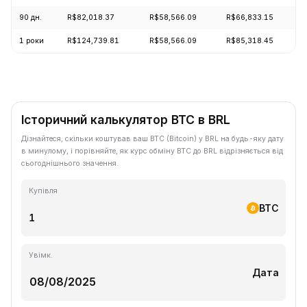
90 дн.
R$82,018.37
R$58,566.09
R$66,833.15
1 роки
R$124,739.81
R$58,566.09
R$85,318.45
Історичний калькулятор BTC в BRL
Дізнайтеся, скільки коштував ваш BTC (Bitcoin) у BRL на будь-яку дату
в минулому, і порівняйте, як курс обміну BTC до BRL відрізняється від
сьогоднішнього значення.
Купівля
BTC
Увімк.
Дата