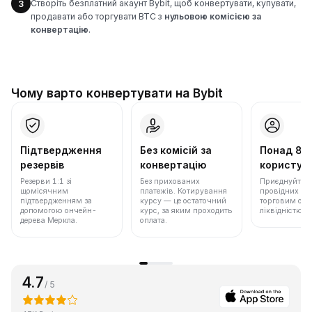
Створіть безплатний акаунт Bybit, щоб конвертувати, купувати,
3
продавати або торгувати BTC з
нульовою комісією за
конвертацію
.
Чому варто конвертувати на Bybit
Підтвердження
Без комісій за
Понад 86
резервів
конвертацію
користува
Резерви 1:1 зі
Без прихованих
Приєднуйтеся 
щомісячним
платежів. Котирування
провідних бір
підтвердженням за
курсу — це остаточний
торговим обс
допомогою ончейн-
курс, за яким проходить
ліквідністю.
дерева Меркла.
оплата.
4.7
/ 5