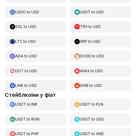
USDC
to
USD
USDT
to
USD
SOL
to
USD
TRX
to
USD
LTC
to
USD
XRP
to
USD
ADA
to
USD
DOGE
to
USD
DOT
to
USD
AVAX
to
USD
LINK
to
USD
SHIB
to
USD
Стейблкоїни у фіат
USDT
to
INR
USDT
to
PLN
USDT
to
RON
USDT
to
USD
USDT
to
PHP
USDT
to
VND