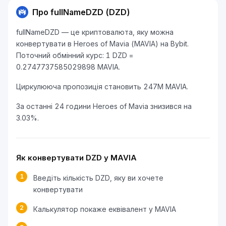
Про fullNameDZD (DZD)
fullNameDZD — це криптовалюта, яку можна
конвертувати в Heroes of Mavia (MAVIA) на Bybit.
Поточний обмінний курс: 1 DZD =
0.2747737585029898 MAVIA.
Циркулююча пропозиція становить 247M MAVIA.
За останні 24 години Heroes of Mavia знизився на
3.03%.
Як конвертувати DZD у MAVIA
1
Введіть кількість DZD, яку ви хочете
конвертувати
2
Калькулятор покаже еквівалент у MAVIA