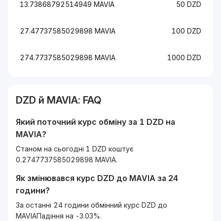
13.73868792514949 MAVIA
50 DZD
27.47737585029898 MAVIA
100 DZD
274.7737585029898 MAVIA
1000 DZD
DZD
й
MAVIA
: FAQ
Який поточний курс обміну за 1
DZD
на
MAVIA
?
Станом на сьогодні 1 DZD коштує
0.2747737585029898 MAVIA.
Як змінювався курс
DZD
до
MAVIA
за 24
години?
За останні 24 години обмінний курс DZD до
MAVIAПадіння на -3.03%.