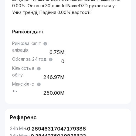
0.00%. Останні 30 днів fullNameDZD рухається у
Униз тренді, Падіння 0.00% вартості.
Ринкові дані
Ринкова капіт
алізація
6.75M
Обсяг за 24 год.
0
Кількість в
обігу
246.97M
Макс.кіл-с
ть
250.00M
Референс
24h Мін.
0.26946317047179386
24h Макс.