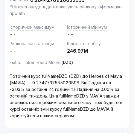
0.2844276910835633
*Нижченаведені дані показують ринкову інформацію
про eth
Історичний максимум
Історичний мінімум
--
--
Ринкова капіталізація
Кількість в обігу
--
246.97M
Fiat to Token Read More
:
(DZD)
Поточний курс fullNameDZD (DZD) до Heroes of Mavia
(MAVIA) — 0.2747737585029898. Він Падіння на
-3.03% за останні 24 години та Падіння на 0.00% за
останній тиждень. Ціна fullNameDZD у MAVIA завжди
оновлюється в режимі реального часу, тож будьте в
курсі останніх змін курсу fullNameDZD до MAVIA й
користуйтеся нашим сервісом.