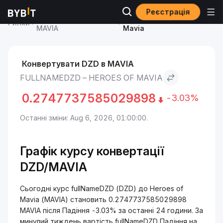
Реєстрація
Ціна Heroes of Mavia
fullNameDZD to Heroes of
Ринки
MAVIA
Mavia
Конвертувати DZD в MAVIA
FULLNAMEDZD – HEROES OF MAVIA
0.2747737585029898
-3.03%
Останні зміни: Aug 6, 2026, 01:00:00.
Графік курсу конвертації
DZD/MAVIA
Сьогодні курс fullNameDZD (DZD) до Heroes of
Mavia (MAVIA) становить 0.2747737585029898
MAVIA після Падіння -3.03% за останні 24 години. За
минулий тиждень вартість fullNameDZD Падіння на