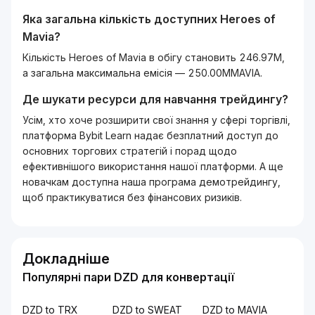
Яка загальна кількість доступних
Heroes of
Mavia
?
Кількість Heroes of Mavia в обігу становить 246.97M,
а загальна максимальна емісія — 250.00MMAVIA.
Де шукати ресурси для навчання трейдингу?
Усім, хто хоче розширити свої знання у сфері торгівлі,
платформа Bybit Learn надає безплатний доступ до
основних торгових стратегій і порад щодо
ефективнішого використання нашої платформи. А ще
новачкам доступна наша програма демотрейдингу,
щоб практикуватися без фінансових ризиків.
Докладніше
Популярні пари DZD для конвертації
DZD to TRX
DZD to SWEAT
DZD to MAVIA