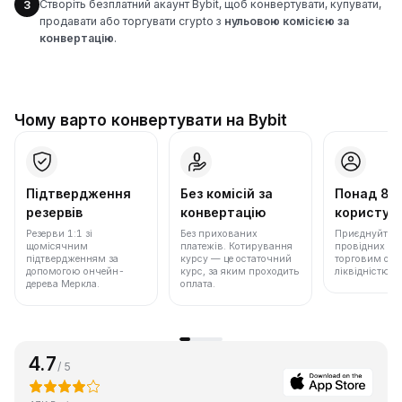
Створіть безплатний акаунт Bybit, щоб конвертувати, купувати,
3
продавати або торгувати crypto з
нульовою комісією за
конвертацію
.
Чому варто конвертувати на Bybit
Підтвердження
Без комісій за
Понад 86
резервів
конвертацію
користува
Резерви 1:1 зі
Без прихованих
Приєднуйтеся 
щомісячним
платежів. Котирування
провідних бір
підтвердженням за
курсу — це остаточний
торговим обс
допомогою ончейн-
курс, за яким проходить
ліквідністю.
дерева Меркла.
оплата.
4.7
/ 5