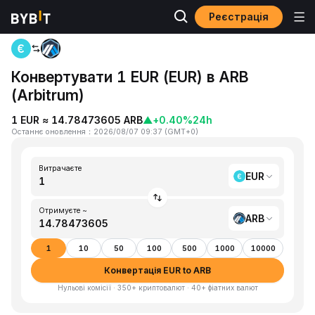
Реєстрація
Головна
EUR to ARB
Конвертувати 1 EUR (EUR) в ARB
(Arbitrum)
1 EUR ≈ 14.78473605 ARB
▲
+0.40%
24h
Останнє оновлення
：
2026/08/07 09:37
(
GMT+0
)
Витрачаєте
EUR
Отримуєте ~
ARB
1
10
50
100
500
1000
10000
Конвертація EUR to ARB
Нульові комісії · 350+ криптовалют · 40+ фіатних валют