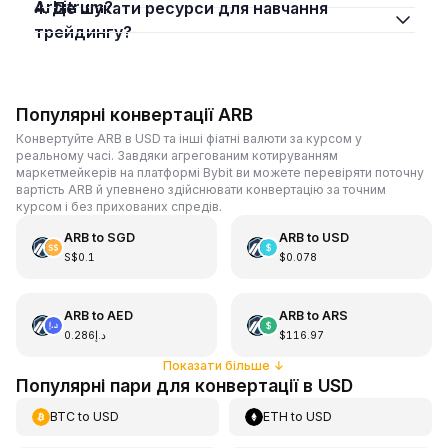
Arbitrum?
4. Де шукати ресурси для навчання
трейдингу?
Популярні конвертації ARB
Конвертуйте ARB в USD та інші фіатні валюти за курсом у
реальному часі. Завдяки агрегованим котируванням
маркетмейкерів на платформі Bybit ви можете перевіряти поточну
вартість ARB й упевнено здійснювати конвертацію за точним
курсом і без прихованих спредів.
ARB
to
SGD
ARB
to
USD
S$0.1
$0.078
ARB
to
AED
ARB
to
ARS
د.إ0.286
$116.97
Показати більше
↓
Популярні пари для конвертації в USD
BTC
to
USD
ETH
to
USD