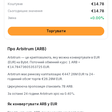
€14.78
Коштував
€14.78
Сьогоднішнє значення
+
0.00
%
Зміна
Торгувати
Про Arbitrum (ARB)
Arbitrum — це криптовалюта, яку можна конвертувати в EUR
(EUR) на Bybit. Поточний обмінний курс: 1 ARB =
€14.78473605353725 EUR.
Arbitrum має ринкову капіталізацію €447.26M EUR та 24-
годинний обсяг торгів €26.28M EUR.
Циркулююча пропозиція становить 7B ARB.
За останні 24 години Arbitrum зріс на 0.40%.
Як конвертувати ARB у EUR