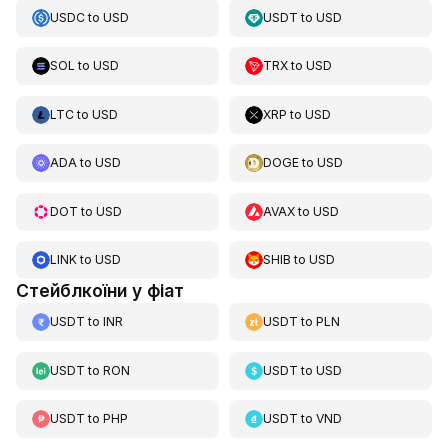
USDC
to
USD
USDT
to
USD
SOL
to
USD
TRX
to
USD
LTC
to
USD
XRP
to
USD
ADA
to
USD
DOGE
to
USD
DOT
to
USD
AVAX
to
USD
LINK
to
USD
SHIB
to
USD
Стейблкоїни у фіат
USDT
to
INR
USDT
to
PLN
USDT
to
RON
USDT
to
USD
USDT
to
PHP
USDT
to
VND