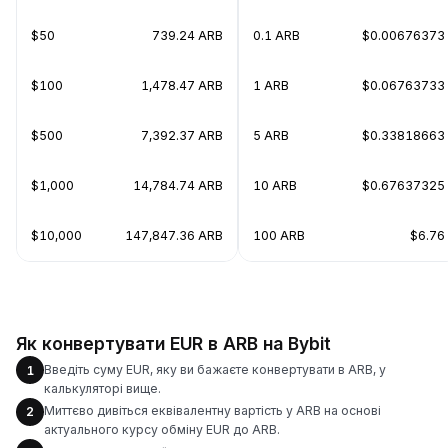
$50
739.24 ARB
0.1 ARB
$0.00676373
$100
1,478.47 ARB
1 ARB
$0.06763733
$500
7,392.37 ARB
5 ARB
$0.33818663
$1,000
14,784.74 ARB
10 ARB
$0.67637325
$10,000
147,847.36 ARB
100 ARB
$6.76
Як конвертувати EUR в ARB на Bybit
Введіть суму EUR, яку ви бажаєте конвертувати в ARB, у
1
калькуляторі вище.
Миттєво дивіться еквівалентну вартість у ARB на основі
2
актуального курсу обміну EUR до ARB.