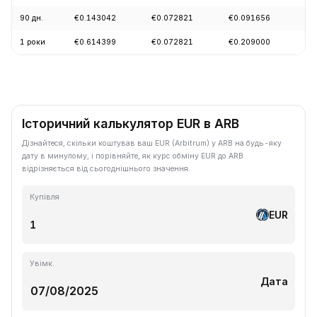
90 дн.
€0.143042
€0.072821
€0.091656
-4
1 роки
€0.614399
€0.072821
€0.209000
-8
Історичний калькулятор EUR в ARB
Дізнайтеся, скільки коштував ваш EUR (Arbitrum) у ARB на будь-яку
дату в минулому, і порівняйте, як курс обміну EUR до ARB
відрізняється від сьогоднішнього значення.
Купівля
EUR
Увімк.
Дата