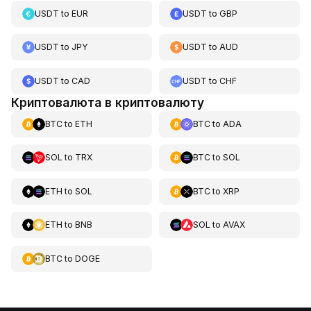
USDT
to
EUR
USDT
to
GBP
USDT
to
JPY
USDT
to
AUD
USDT
to
CAD
USDT
to
CHF
Криптовалюта в криптовалюту
BTC
to
ETH
BTC
to
ADA
SOL
to
TRX
BTC
to
SOL
ETH
to
SOL
BTC
to
XRP
ETH
to
BNB
SOL
to
AVAX
BTC
to
DOGE