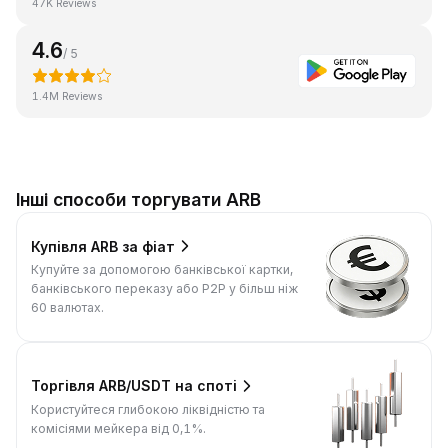
47K Reviews
4.6
/ 5
1.4M Reviews
Інші способи торгувати ARB
Купівля ARB за фіат
Купуйте за допомогою банківської картки,
банківського переказу або P2P у більш ніж
60 валютах.
Торгівля ARB/USDT на споті
Користуйтеся глибокою ліквідністю та
комісіями мейкера від 0,1%.