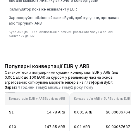
Введіть кількість ARB, яку ви хочете конвертувати
Калькулятор покаже еквівалент у EUR
Зареєструйте обліковий запис Bybit, щоб купувати, продавати
або торгувати ARB
Курс ARB до EUR оновлюється в режимі реального часу на основі
ринкових даних.
Популярні конвертації EUR у ARB
Ознайомтеся з популярними сумами конвертації EUR у ARB (від
0,001 EUR до 100 EUR) за курсом у реальному часі на основі
агрегованих котирувань маркетмейкерів на платформі Bybit.
Зараз
24 години тому
1 місяць тому
1 року тому
Конвертація EUR у ARB
Вартість ARB
Конвертація ARB у EUR
Вартість EUR
$1
14.78 ARB
0.001 ARB
$0.00006764
$10
147.85 ARB
0.01 ARB
$0.00067637