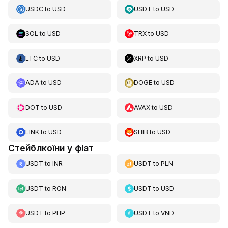
USDC
to
USD
USDT
to
USD
SOL
to
USD
TRX
to
USD
LTC
to
USD
XRP
to
USD
ADA
to
USD
DOGE
to
USD
DOT
to
USD
AVAX
to
USD
LINK
to
USD
SHIB
to
USD
Стейблкоїни у фіат
USDT
to
INR
USDT
to
PLN
USDT
to
RON
USDT
to
USD
USDT
to
PHP
USDT
to
VND