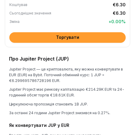
€6.30
Коштував
€6.30
Сьогоднішнє значення
+
0.00
%
Зміна
Торгувати
Про Jupiter Project (JUP)
Jupiter Project — це криптовалюта, яку можна конвертувати в
EUR (EUR) на Bybit. Поточний обмінний курс: 1 JUP =
€6.299695786728196 EUR.
Jupiter Project має ринкову капіталізацію €214.29K EUR та 24-
годинний обсяг торгів €18.61K EUR.
Циркулююча пропозиція становить 1B JUP.
За останні 24 години Jupiter Project знизився на 0.27%.
Як конвертувати JUP у EUR