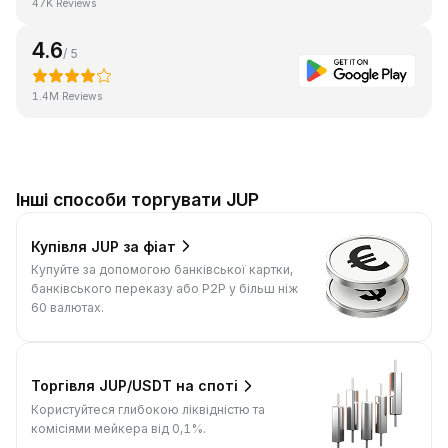
47K Reviews
4.6
/ 5
1.4M Reviews
Інші способи торгувати JUP
Купівля JUP за фіат
Купуйте за допомогою банківської картки,
банківського переказу або P2P у більш ніж
60 валютах.
Торгівля JUP/USDT на споті
Користуйтеся глибокою ліквідністю та
комісіями мейкера від 0,1%.