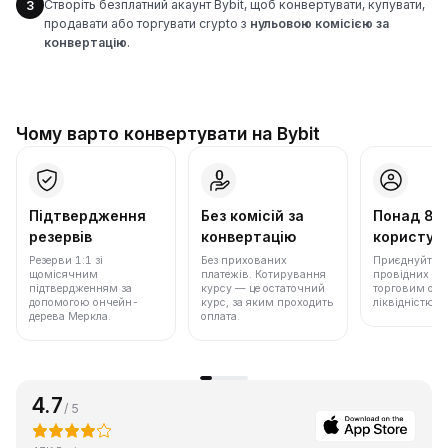
Створіть безплатний акаунт Bybit, щоб конвертувати, купувати,
3
продавати або торгувати crypto з
нульовою комісією за
конвертацію
.
Чому варто конвертувати на Bybit
Підтвердження
Без комісій за
Понад 86
резервів
конвертацію
користува
Резерви 1:1 зі
Без прихованих
Приєднуйтеся 
щомісячним
платежів. Котирування
провідних бір
підтвердженням за
курсу — це остаточний
торговим обс
допомогою ончейн-
курс, за яким проходить
ліквідністю.
дерева Меркла.
оплата.
4.7
/ 5