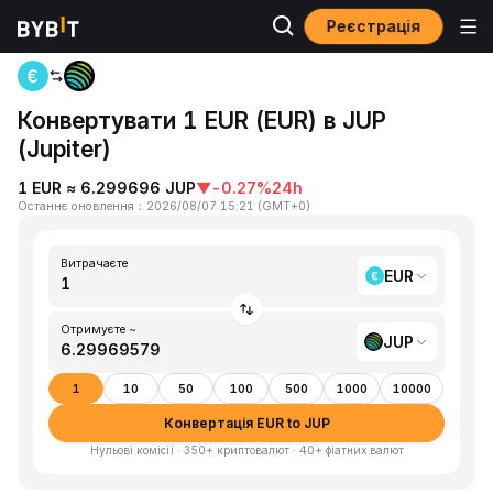
Реєстрація
Головна
EUR to JUP
Конвертувати 1 EUR (EUR) в JUP
(Jupiter)
1 EUR ≈ 6.299696 JUP
▼
-0.27%
24h
Останнє оновлення
：
2026/08/07 15:21
(
GMT+0
)
Витрачаєте
EUR
Отримуєте ~
JUP
1
10
50
100
500
1000
10000
Конвертація EUR to JUP
Нульові комісії · 350+ криптовалют · 40+ фіатних валют