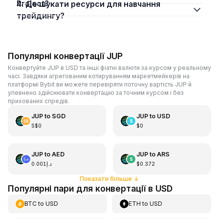
Project?
4. Де шукати ресурси для навчання
трейдингу?
Популярні конвертації JUP
Конвертуйте JUP в USD та інші фіатні валюти за курсом у реальному
часі. Завдяки агрегованим котируванням маркетмейкерів на
платформі Bybit ви можете перевіряти поточну вартість JUP й
упевнено здійснювати конвертацію за точним курсом і без
прихованих спредів.
JUP
to
SGD
JUP
to
USD
S$0
$0
JUP
to
AED
JUP
to
ARS
د.إ0.001
$0.372
Показати більше
↓
Популярні пари для конвертації в USD
BTC
to
USD
ETH
to
USD