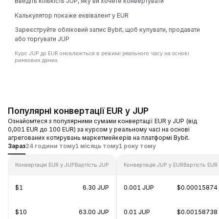
Введіть кількість JUP, яку ви хочете конвертувати
Калькулятор покаже еквівалент у EUR
Зареєструйте обліковий запис Bybit, щоб купувати, продавати
або торгувати JUP
Курс JUP до EUR оновлюється в режимі реального часу на основі
ринкових даних.
Популярні конвертації EUR у JUP
Ознайомтеся з популярними сумами конвертації EUR у JUP (від
0,001 EUR до 100 EUR) за курсом у реальному часі на основі
агрегованих котирувань маркетмейкерів на платформі Bybit.
Зараз
24 години тому
1 місяць тому
1 року тому
Конвертація EUR у JUP
Вартість JUP
Конвертація JUP у EUR
Вартість EUR
$1
6.30 JUP
0.001 JUP
$0.00015874
$10
63.00 JUP
0.01 JUP
$0.00158738