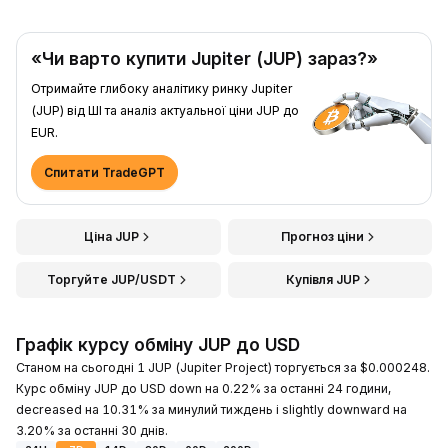
«Чи варто купити Jupiter (JUP) зараз?»
Отримайте глибоку аналітику ринку Jupiter
(JUP) від ШІ та аналіз актуальної ціни JUP до
EUR.
Спитати TradeGPT
Ціна JUP
Прогноз ціни
Торгуйте JUP/USDT
Купівля JUP
Графік курсу обміну JUP до USD
Станом на сьогодні 1 JUP (Jupiter Project) торгується за $0.000248.
Курс обміну JUP до USD down на 0.22% за останні 24 години,
decreased на 10.31% за минулий тиждень і slightly downward на
3.20% за останні 30 днів.