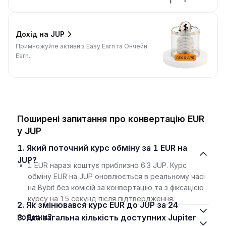
Дохід на JUP
Примножуйте активи з Easy Earn та Ончейн
Earn.
Поширені запитання про конвертацію EUR
у JUP
1. Який поточний курс обміну за 1 EUR на
JUP?
1 EUR наразі коштує приблизно 6.3 JUP. Курс
обміну EUR на JUP оновлюється в реальному часі
на Bybit без комісій за конвертацію та з фіксацією
курсу на 15 секунд після підтвердження.
2. Як змінювався курс EUR до JUP за 24
години?
3. Яка загальна кількість доступних Jupiter