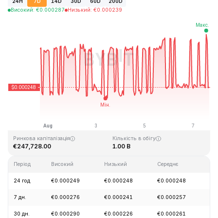
24H
7D
14D
30D
60D
200D
Високий
:
€
0.000287
Низький
:
€
0.000239
Останнє оновлення: 2026-08-07, 15:21 GMT+0
Історичний максимум
Історичний мінімум
€0.128999
€0.000004
Ринкова капіталізація
Кількість в обігу
€247,728.00
1.00 B
Період
Високий
Низький
Середнє
Зм
24 год
€0.000249
€0.000248
€0.000248
-0
7 дн.
€0.000276
€0.000241
€0.000257
-1
30 дн.
€0.000290
€0.000226
€0.000261
-3