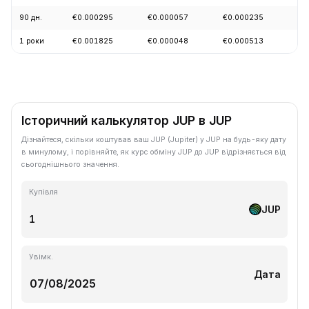
90 дн.
€0.000295
€0.000057
€0.000235
+1
1 роки
€0.001825
€0.000048
€0.000513
-7
Історичний калькулятор JUP в JUP
Дізнайтеся, скільки коштував ваш JUP (Jupiter) у JUP на будь-яку дату
в минулому, і порівняйте, як курс обміну JUP до JUP відрізняється від
сьогоднішнього значення.
Купівля
JUP
Увімк.
Дата