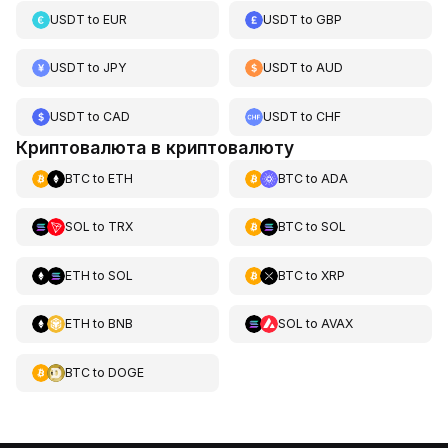
USDT
to
EUR
USDT
to
GBP
USDT
to
JPY
USDT
to
AUD
USDT
to
CAD
USDT
to
CHF
Криптовалюта в криптовалюту
BTC
to
ETH
BTC
to
ADA
SOL
to
TRX
BTC
to
SOL
ETH
to
SOL
BTC
to
XRP
ETH
to
BNB
SOL
to
AVAX
BTC
to
DOGE