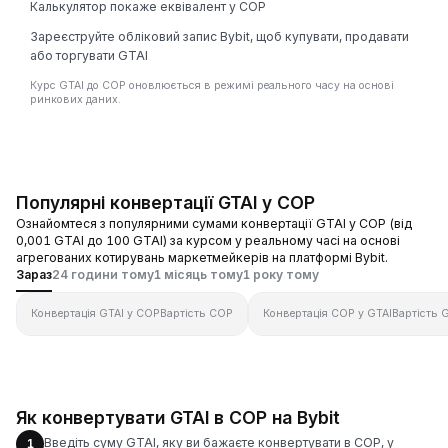
Калькулятор покаже еквівалент у COP
Зареєструйте обліковий запис Bybit, щоб купувати, продавати
або торгувати GTAI
Курс GTAI до COP оновлюється в режимі реального часу на основі
ринкових даних.
Популярні конвертації GTAI у COP
Ознайомтеся з популярними сумами конвертації GTAI у COP (від
0,001 GTAI до 100 GTAI) за курсом у реальному часі на основі
агрегованих котирувань маркетмейкерів на платформі Bybit.
Зараз
24 години тому
1 місяць тому
1 року тому
Конвертація GTAI у COP
Вартість COP
Конвертація COP у GTAI
Вартість 
Як конвертувати GTAI в COP на Bybit
Введіть суму GTAI, яку ви бажаєте конвертувати в COP, у
1