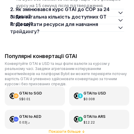
курсу на 15 секунд після підтвердження.
2. Як змінювався курс GTAI до COP за 24
години?
3. Яка загальна кількість доступних GT
Protocol?
4. Де шукати ресурси для навчання
трейдингу?
Популярні конвертації GTAI
Конвертуйте GTAI в USD та інші фіатні валюти за курсом у
реальному часі. Завдяки агрегованим котируванням
маркетмейкерів на платформі Bybit ви можете перевіряти поточну
вартість GTAI й упевнено здійснювати конвертацію за точним
курсом і без прихованих спредів.
GTAI
to
SGD
GTAI
to
USD
S$0.01
$0.008
GTAI
to
AED
GTAI
to
ARS
د.إ0.03
$12.22
Показати більше
↓