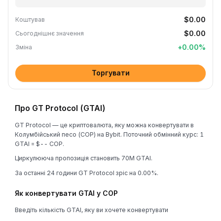
$0.00
Коштував
$0.00
Сьогоднішнє значення
+
0.00
%
Зміна
Торгувати
Про GT Protocol (GTAI)
GT Protocol — це криптовалюта, яку можна конвертувати в
Колумбійський песо (COP) на Bybit. Поточний обмінний курс: 1
GTAI = $-- COP.
Циркулююча пропозиція становить 70M GTAI.
За останні 24 години GT Protocol зріс на 0.00%.
Як конвертувати GTAI у COP
Введіть кількість GTAI, яку ви хочете конвертувати