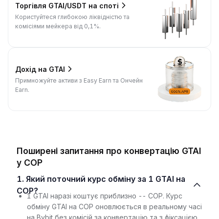
Торгівля GTAI/USDT на споті
Користуйтеся глибокою ліквідністю та
комісіями мейкера від 0,1%.
Дохід на GTAI
Примножуйте активи з Easy Earn та Ончейн
Earn.
Поширені запитання про конвертацію GTAI
у COP
1. Який поточний курс обміну за 1 GTAI на
COP?
1 GTAI наразі коштує приблизно -- COP. Курс
обміну GTAI на COP оновлюється в реальному часі
на Bybit без комісій за конвертацію та з фіксацією