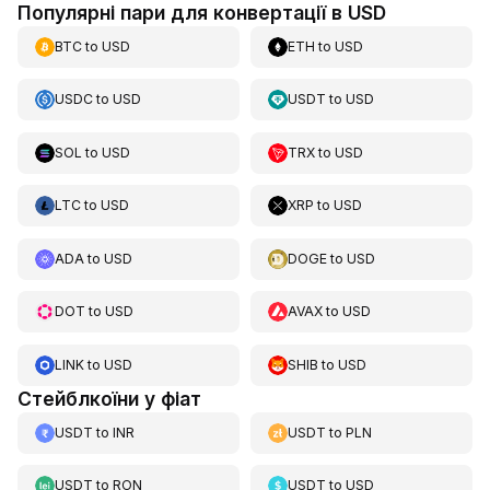
Популярні пари для конвертації в USD
BTC
to
USD
ETH
to
USD
USDC
to
USD
USDT
to
USD
SOL
to
USD
TRX
to
USD
LTC
to
USD
XRP
to
USD
ADA
to
USD
DOGE
to
USD
DOT
to
USD
AVAX
to
USD
LINK
to
USD
SHIB
to
USD
Стейблкоїни у фіат
USDT
to
INR
USDT
to
PLN
USDT
to
RON
USDT
to
USD