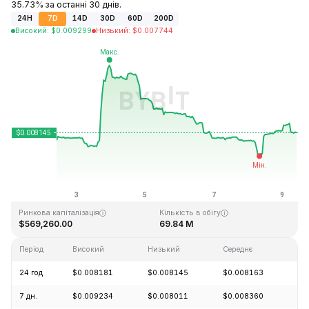
35.73% за останні 30 днів.
24H
7D
14D
30D
60D
200D
Високий
:
$
0.009299
Низький
:
$
0.007744
Останнє оновлення: 2026-08-09, 09:08 GMT+0
Історичний максимум
Історичний мінімум
$5.46
$0.006047
Ринкова капіталізація
Кількість в обігу
$569,260.00
69.84 M
Період
Високий
Низький
Середнє
Зм
24 год
$0.008181
$0.008145
$0.008163
+4
7 дн.
$0.009234
$0.008011
$0.008360
+1