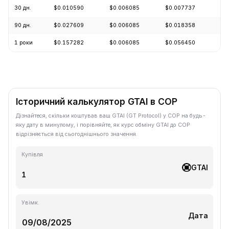
30 дн.
$0.010590
$0.006085
$0.007737
-3
90 дн.
$0.027609
$0.006085
$0.018358
-6
1 роки
$0.157282
$0.006085
$0.056450
-9
Історичний калькулятор GTAI в COP
Дізнайтеся, скільки коштував ваш GTAI (GT Protocol) у COP на будь-
яку дату в минулому, і порівняйте, як курс обміну GTAI до COP
відрізняється від сьогоднішнього значення.
Купівля
GTAI
Увімк.
Дата