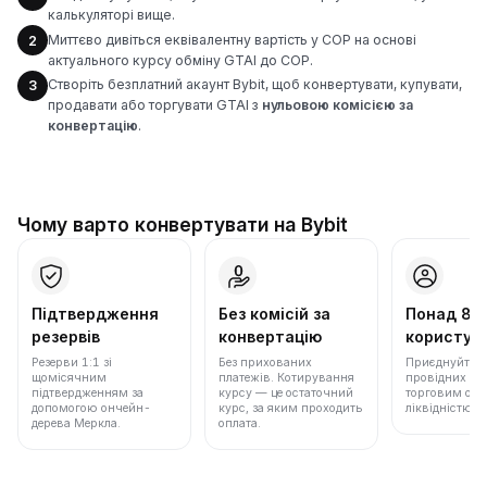
калькуляторі вище.
Миттєво дивіться еквівалентну вартість у COP на основі
2
актуального курсу обміну GTAI до COP.
Створіть безплатний акаунт Bybit, щоб конвертувати, купувати,
3
продавати або торгувати GTAI з
нульовою комісією за
конвертацію
.
Чому варто конвертувати на Bybit
Підтвердження
Без комісій за
Понад 86
резервів
конвертацію
користува
Резерви 1:1 зі
Без прихованих
Приєднуйтеся 
щомісячним
платежів. Котирування
провідних бір
підтвердженням за
курсу — це остаточний
торговим обс
допомогою ончейн-
курс, за яким проходить
ліквідністю.
дерева Меркла.
оплата.