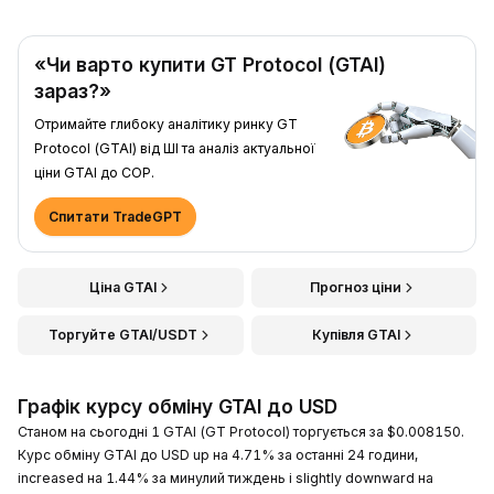
«Чи варто купити GT Protocol (GTAI)
зараз?»
Отримайте глибоку аналітику ринку GT
Protocol (GTAI) від ШІ та аналіз актуальної
ціни GTAI до COP.
Спитати TradeGPT
Ціна GTAI
Прогноз ціни
Торгуйте GTAI/USDT
Купівля GTAI
Графік курсу обміну GTAI до USD
Станом на сьогодні 1 GTAI (GT Protocol) торгується за $0.008150.
Курс обміну GTAI до USD up на 4.71% за останні 24 години,
increased на 1.44% за минулий тиждень і slightly downward на