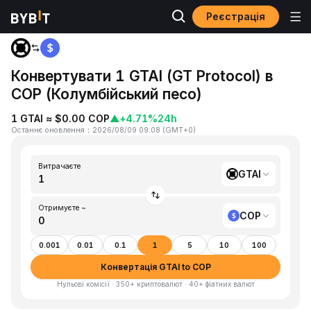
Реєстрація
Головна
GTAI to COP
Конвертувати 1 GTAI (GT Protocol) в
COP (Колумбійський песо)
1 GTAI ≈ $0.00 COP
▲
+4.71%
24h
Останнє оновлення
：
2026/08/09 09:08
(
GMT+0
)
Витрачаєте
GTAI
Отримуєте ~
COP
0.001
0.01
0.1
1
5
10
100
Конвертація GTAI to COP
Нульові комісії · 350+ криптовалют · 40+ фіатних валют