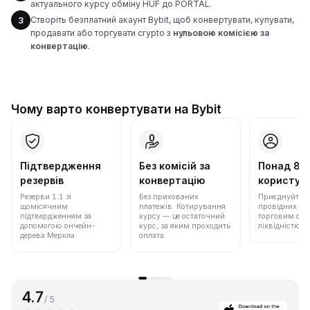
актуального курсу обміну HUF до PORTAL.
Створіть безплатний акаунт Bybit, щоб конвертувати, купувати,
3
продавати або торгувати crypto з
нульовою комісією за
конвертацію
.
Чому варто конвертувати на Bybit
Підтвердження
Без комісій за
Понад 86
резервів
конвертацію
користува
Резерви 1:1 зі
Без прихованих
Приєднуйтеся 
щомісячним
платежів. Котирування
провідних бір
підтвердженням за
курсу — це остаточний
торговим обс
допомогою ончейн-
курс, за яким проходить
ліквідністю.
дерева Меркла.
оплата.
4.7
/ 5