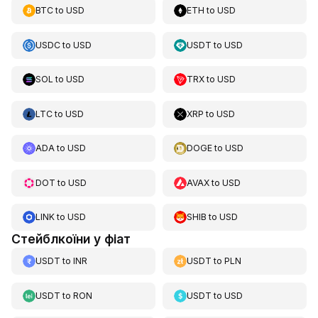
BTC
to
USD
ETH
to
USD
USDC
to
USD
USDT
to
USD
SOL
to
USD
TRX
to
USD
LTC
to
USD
XRP
to
USD
ADA
to
USD
DOGE
to
USD
DOT
to
USD
AVAX
to
USD
LINK
to
USD
SHIB
to
USD
Стейблкоїни у фіат
USDT
to
INR
USDT
to
PLN
USDT
to
RON
USDT
to
USD