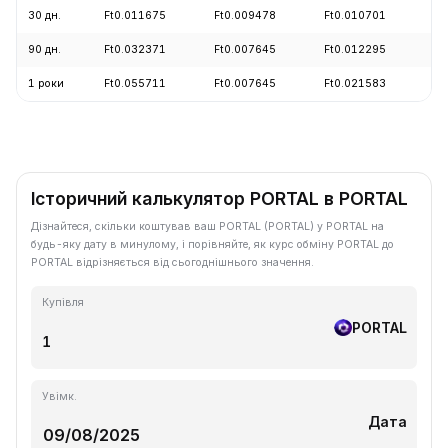
30 дн.
Ft0.011675
Ft0.009478
Ft0.010701
+
90 дн.
Ft0.032371
Ft0.007645
Ft0.012295
-
1 роки
Ft0.055711
Ft0.007645
Ft0.021583
-
Історичний калькулятор PORTAL в PORTAL
Дізнайтеся, скільки коштував ваш PORTAL (PORTAL) у PORTAL на
будь-яку дату в минулому, і порівняйте, як курс обміну PORTAL до
PORTAL відрізняється від сьогоднішнього значення.
Купівля
PORTAL
Увімк.
Дата