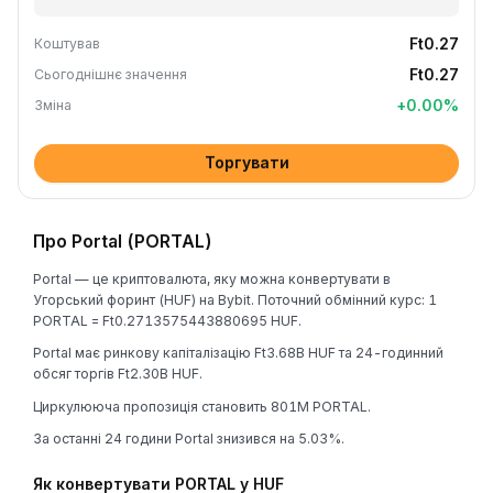
Ft0.27
Коштував
Ft0.27
Сьогоднішнє значення
+
0.00
%
Зміна
Торгувати
Про Portal (PORTAL)
Portal — це криптовалюта, яку можна конвертувати в
Угорський форинт (HUF) на Bybit. Поточний обмінний курс: 1
PORTAL = Ft0.2713575443880695 HUF.
Portal має ринкову капіталізацію Ft3.68B HUF та 24-годинний
обсяг торгів Ft2.30B HUF.
Циркулююча пропозиція становить 801M PORTAL.
За останні 24 години Portal знизився на 5.03%.
Як конвертувати PORTAL у HUF