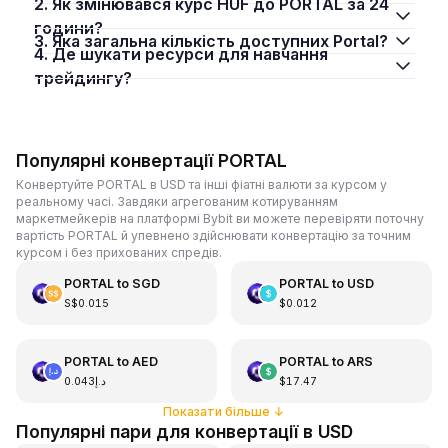
2. Як змінювався курс HUF до PORTAL за 24
години?
3. Яка загальна кількість доступних Portal?
4. Де шукати ресурси для навчання
трейдингу?
Популярні конвертації PORTAL
Конвертуйте PORTAL в USD та інші фіатні валюти за курсом у
реальному часі. Завдяки агрегованим котируванням
маркетмейкерів на платформі Bybit ви можете перевіряти поточну
вартість PORTAL й упевнено здійснювати конвертацію за точним
курсом і без прихованих спредів.
PORTAL
to
SGD
PORTAL
to
USD
S$0.015
$0.012
PORTAL
to
AED
PORTAL
to
ARS
د.إ0.043
$17.47
Показати більше
↓
Популярні пари для конвертації в USD