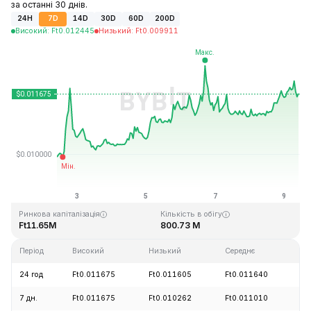
за останні 30 днів.
24H
7D
14D
30D
60D
200D
Високий
:
Ft
0.012445
Низький
:
Ft
0.009911
Останнє оновлення: 2026-08-09, 09:21 GMT+0
Історичний максимум
Історичний мінімум
Ft3.36
Ft0.007350
Ринкова капіталізація
Кількість в обігу
Ft11.65M
800.73 M
Період
Високий
Низький
Середнє
Зм
24 год
Ft0.011675
Ft0.011605
Ft0.011640
+
7 дн.
Ft0.011675
Ft0.010262
Ft0.011010
+