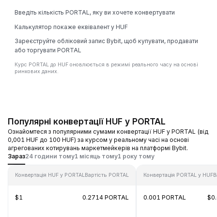
Введіть кількість PORTAL, яку ви хочете конвертувати
Калькулятор покаже еквівалент у HUF
Зареєструйте обліковий запис Bybit, щоб купувати, продавати
або торгувати PORTAL
Курс PORTAL до HUF оновлюється в режимі реального часу на основі
ринкових даних.
Популярні конвертації HUF у PORTAL
Ознайомтеся з популярними сумами конвертації HUF у PORTAL (від
0,001 HUF до 100 HUF) за курсом у реальному часі на основі
агрегованих котирувань маркетмейкерів на платформі Bybit.
Зараз
24 години тому
1 місяць тому
1 року тому
Конвертація HUF у PORTAL
Вартість PORTAL
Конвертація PORTAL у HUF
В
$1
0.2714 PORTAL
0.001 PORTAL
$0