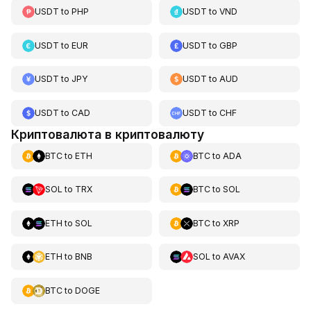
USDT
to
PHP
USDT
to
VND
USDT
to
EUR
USDT
to
GBP
USDT
to
JPY
USDT
to
AUD
USDT
to
CAD
USDT
to
CHF
Криптовалюта в криптовалюту
BTC
to
ETH
BTC
to
ADA
SOL
to
TRX
BTC
to
SOL
ETH
to
SOL
BTC
to
XRP
ETH
to
BNB
SOL
to
AVAX
BTC
to
DOGE