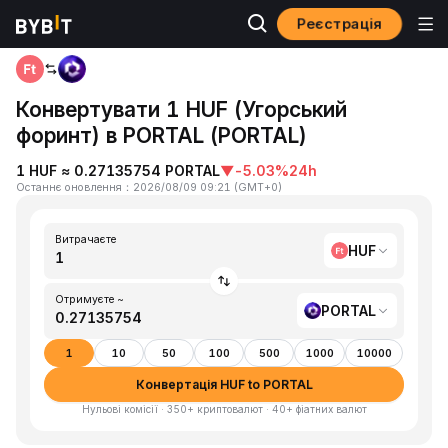
Реєстрація
Головна
HUF to PORTAL
Конвертувати 1 HUF (Угорський
форинт) в PORTAL (PORTAL)
1 HUF ≈ 0.27135754 PORTAL
▼
-5.03%
24h
Останнє оновлення
：
2026/08/09 09:21
(
GMT+0
)
Витрачаєте
HUF
Отримуєте ~
PORTAL
1
10
50
100
500
1000
10000
Конвертація HUF to PORTAL
Нульові комісії · 350+ криптовалют · 40+ фіатних валют