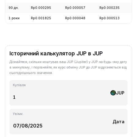
90 дн.
Rp0.000295
Rp0.000057
Rp0.000235
+
1 роки
Rp0.001825
Rp0.000048
Rp0.000513
-
Історичний калькулятор JUP в JUP
Дізнайтеся, скільки коштував ваш JUP (Jupiter) у JUP на будь-яку дату
в минулому, і порівняйте, як курс обміну JUP до JUP відрізняється від
сьогоднішнього значення.
Купівля
JUP
Увімк.
Дата