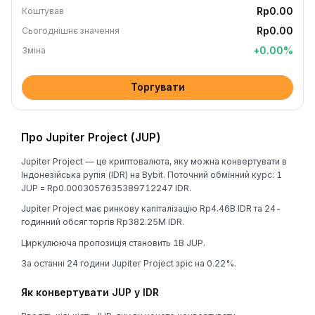
Rp0.00
Коштував
Rp0.00
Сьогоднішнє значення
+
0.00
%
Зміна
Торгувати
Про Jupiter Project (JUP)
Jupiter Project — це криптовалюта, яку можна конвертувати в
Індонезійська рупія (IDR) на Bybit. Поточний обмінний курс: 1
JUP = Rp0.0003057635389712247 IDR.
Jupiter Project має ринкову капіталізацію Rp4.46B IDR та 24-
годинний обсяг торгів Rp382.25M IDR.
Циркулююча пропозиція становить 1B JUP.
За останні 24 години Jupiter Project зріс на 0.22%.
Як конвертувати JUP у IDR