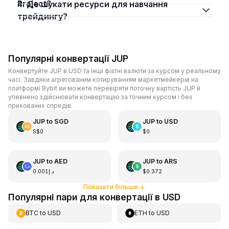
Project?
4. Де шукати ресурси для навчання
трейдингу?
Популярні конвертації JUP
Конвертуйте JUP в USD та інші фіатні валюти за курсом у реальному
часі. Завдяки агрегованим котируванням маркетмейкерів на
платформі Bybit ви можете перевіряти поточну вартість JUP й
упевнено здійснювати конвертацію за точним курсом і без
прихованих спредів.
JUP
to
SGD
JUP
to
USD
S$0
$0
JUP
to
AED
JUP
to
ARS
د.إ0.001
$0.372
Показати більше
↓
Популярні пари для конвертації в USD
BTC
to
USD
ETH
to
USD