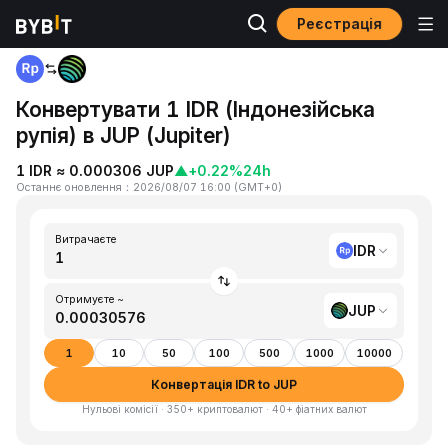
Реєстрація
Головна
IDR to JUP
Конвертувати 1 IDR (Індонезійська
рупія) в JUP (Jupiter)
1 IDR ≈ 0.000306 JUP
▲
+0.22%
24h
Останнє оновлення
：
2026/08/07 16:00
(
GMT+0
)
Витрачаєте
IDR
Отримуєте ~
JUP
1
10
50
100
500
1000
10000
Конвертація IDR to JUP
Нульові комісії · 350+ криптовалют · 40+ фіатних валют