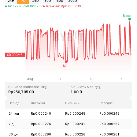
24H
7D
14D
30D
60D
200D
Високий
:
Rp
0.000287
Низький
:
Rp
0.000239
Останнє оновлення: 2026-08-07, 16:00 GMT+0
Історичний максимум
Історичний мінімум
Rp0.128999
Rp0.000004
Ринкова капіталізація
Кількість в обігу
Rp250,705.00
1.00 B
Період
Високий
Низький
Середнє
З
24 год
Rp0.000249
Rp0.000248
Rp0.000248
-
7 дн.
Rp0.000276
Rp0.000241
Rp0.000257
-
30 дн.
Rp0.000290
Rp0.000226
Rp0.000261
-