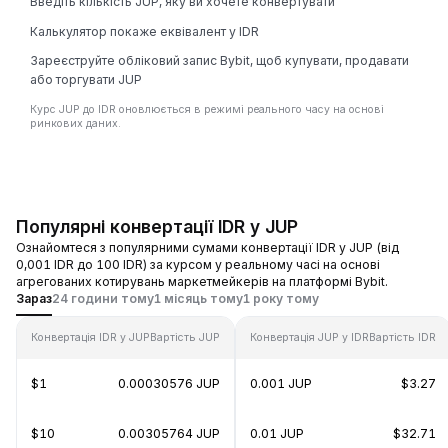
Введіть кількість JUP, яку ви хочете конвертувати
Калькулятор покаже еквівалент у IDR
Зареєструйте обліковий запис Bybit, щоб купувати, продавати
або торгувати JUP
Курс JUP до IDR оновлюється в режимі реального часу на основі
ринкових даних.
Популярні конвертації IDR у JUP
Ознайомтеся з популярними сумами конвертації IDR у JUP (від
0,001 IDR до 100 IDR) за курсом у реальному часі на основі
агрегованих котирувань маркетмейкерів на платформі Bybit.
Зараз
24 години тому
1 місяць тому
1 року тому
Конвертація IDR у JUP
Вартість JUP
Конвертація JUP у IDR
Вартість IDR
$1
0.00030576 JUP
0.001 JUP
$3.27
$10
0.00305764 JUP
0.01 JUP
$32.71