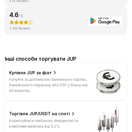
47K Reviews
4.6
/ 5
1.4M Reviews
Інші способи торгувати JUP
Купівля JUP за фіат
Купуйте за допомогою банківської картки,
банківського переказу або P2P у більш ніж
60 валютах.
Торгівля JUP/USDT на споті
Користуйтеся глибокою ліквідністю та
комісіями мейкера від 0,1%.