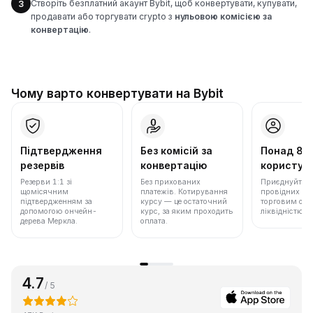
Створіть безплатний акаунт Bybit, щоб конвертувати, купувати,
3
продавати або торгувати crypto з
нульовою комісією за
конвертацію
.
Чому варто конвертувати на Bybit
Підтвердження
Без комісій за
Понад 86
резервів
конвертацію
користува
Резерви 1:1 зі
Без прихованих
Приєднуйтеся 
щомісячним
платежів. Котирування
провідних бір
підтвердженням за
курсу — це остаточний
торговим обс
допомогою ончейн-
курс, за яким проходить
ліквідністю.
дерева Меркла.
оплата.
4.7
/ 5