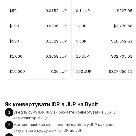
$50
0.0153 JUP
0.1 JUP
$327.05
$100
0.0306 JUP
1 JUP
$3,270.50
$500
0.1529 JUP
5 JUP
$16,352.51
$1,000
0.3058 JUP
10 JUP
$32,705.01
$10,000
3.06 JUP
100 JUP
$327,050.11
Як конвертувати IDR в JUP на Bybit
Введіть суму IDR, яку ви бажаєте конвертувати в JUP, у
1
калькуляторі вище.
Миттєво дивіться еквівалентну вартість у JUP на основі
2
актуального курсу обміну IDR до JUP.