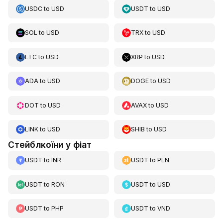
USDC
to
USD
USDT
to
USD
SOL
to
USD
TRX
to
USD
LTC
to
USD
XRP
to
USD
ADA
to
USD
DOGE
to
USD
DOT
to
USD
AVAX
to
USD
LINK
to
USD
SHIB
to
USD
Стейблкоїни у фіат
USDT
to
INR
USDT
to
PLN
USDT
to
RON
USDT
to
USD
USDT
to
PHP
USDT
to
VND