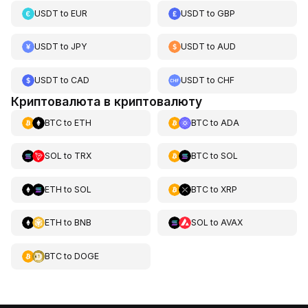
USDT
to
EUR
USDT
to
GBP
USDT
to
JPY
USDT
to
AUD
USDT
to
CAD
USDT
to
CHF
Криптовалюта в криптовалюту
BTC
to
ETH
BTC
to
ADA
SOL
to
TRX
BTC
to
SOL
ETH
to
SOL
BTC
to
XRP
ETH
to
BNB
SOL
to
AVAX
BTC
to
DOGE