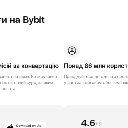
и на Bybit
ісій за конвертацію
Понад 86 млн корист
ваних платежів. Котирування
Приєднуйтеся до однієї з пров
 остаточний курс, за яким
у світі за торговим обсягом і лі
 оплата.
4.6
/ 5