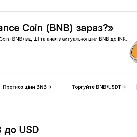
ance Coin (BNB) зараз?»
oin (BNB) від ШІ та аналіз актуальної ціни BNB до INR.
Прогноз ціни BNB
Торгуйте BNB/USDT
B до USD