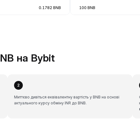
0.1782 BNB
100 BNB
NB на Bybit
2
Миттєво дивіться еквівалентну вартість у BNB на основі
актуального курсу обміну INR до BNB.