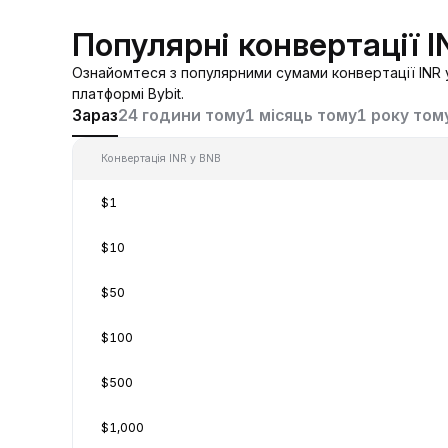
Популярні конвертації I
Ознайомтеся з популярними сумами конвертації INR у
платформі Bybit.
Зараз
24 години тому
1 місяць тому
1 року том
Конвертація INR у BNB
$1
$10
$50
$100
$500
$1,000