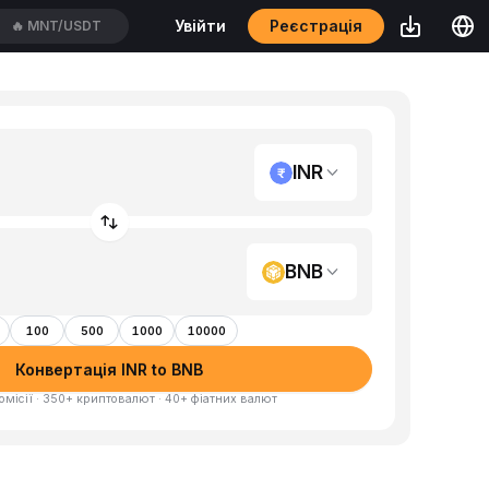
Реєстрація
Увійти
🔥
BTC/USDT
INR
BNB
100
500
1000
10000
Конвертація INR to BNB
омісії · 350+ криптовалют · 40+ фіатних валют