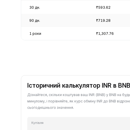
30 дн.
₹593.62
90 дн.
₹719.28
1 роки
₹1,307.76
Історичний калькулятор INR в BN
Дізнайтеся, скільки коштував ваш INR (BNB) у BNB на буд
минулому, і порівняйте, як курс обміну INR до BNB відрізн
сьогоднішнього значення.
Купівля