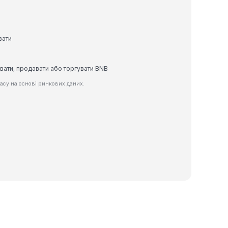
вати
вати, продавати або торгувати BNB
асу на основі ринкових даних.