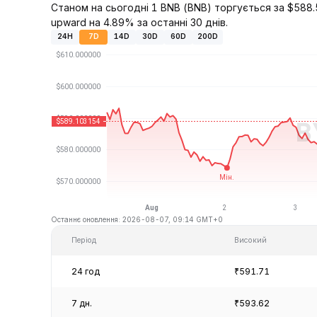
Станом на сьогодні 1 BNB (BNB) торгується за $588.5
upward на 4.89% за останні 30 днів.
24H
7D
14D
30D
60D
200D
Останнє оновлення: 2026-08-07, 09:14 GMT+0
Період
Високий
24 год
₹591.71
7 дн.
₹593.62