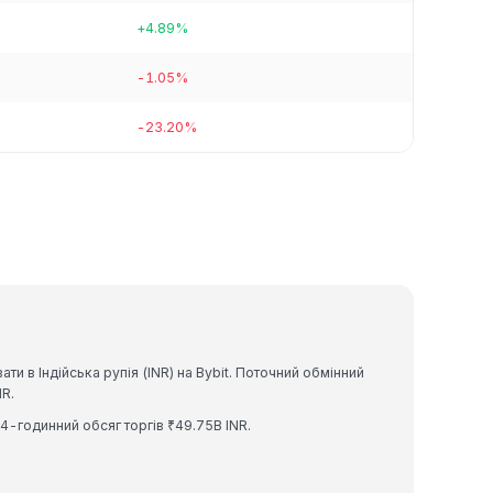
+4.89%
-1.05%
-23.20%
и в Індійська рупія (INR) на Bybit. Поточний обмінний
R.
24-годинний обсяг торгів ₹49.75B INR.