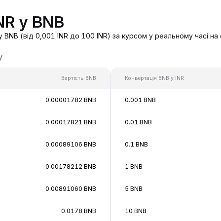
NR у BNB
 BNB (від 0,001 INR до 100 INR) за курсом у реальному часі н
у
Вартість BNB
Конвертація BNB у INR
0.00001782 BNB
0.001 BNB
0.00017821 BNB
0.01 BNB
0.00089106 BNB
0.1 BNB
0.00178212 BNB
1 BNB
0.00891060 BNB
5 BNB
0.0178 BNB
10 BNB