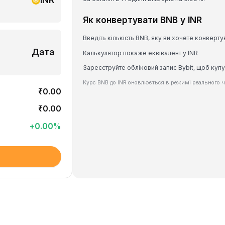
Як конвертувати BNB у INR
Введіть кількість BNB, яку ви хочете конверту
Дата
Калькулятор покаже еквівалент у INR
Зареєструйте обліковий запис Bybit, щоб купу
Курс BNB до INR оновлюється в режимі реального ч
₹0.00
₹0.00
+
0.00
%