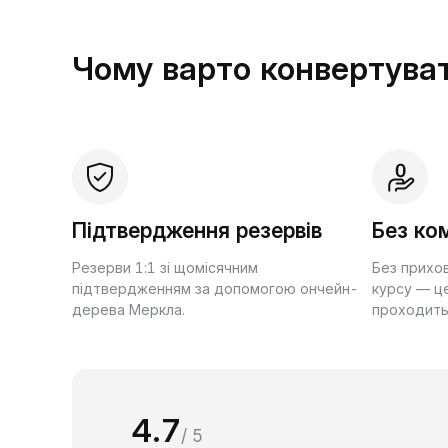
Чому варто конвертуват
Підтвердження резервів
Без ком
Резерви 1:1 зі щомісячним
Без прихо
підтвердженням за допомогою ончейн-
курсу — це
дерева Меркла.
проходить
4.7
/ 5