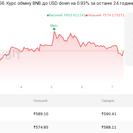
6. Курс обміну BNB до USD down на 0.93% за останні 24 години,
Високий
:
₹
603.611141
Низький
:
₹
574.173272
Низький
Середнє
₹589.10
₹590.41
₹574.85
₹588.11