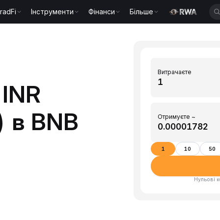
radFi
Інструменти
Фінанси
Більше
Витрачаєте
 INR
) в BNB
Отримуєте ~
1
10
50
Нульові к