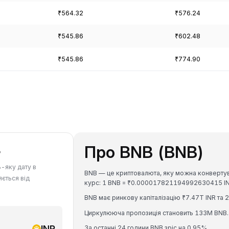
₹564.32
₹576.24
₹545.86
₹602.48
₹545.86
₹774.90
Про BNB (BNB)
B
ь-яку дату в
BNB — це криптовалюта, яку можна конвертуват
яється від
курс: 1 BNB = ₹0.000017821194992630415 IN
BNB має ринкову капіталізацію ₹7.47T INR та 
Циркулююча пропозиція становить 133M BNB.
INR
За останні 24 години BNB зріс на 0.95%.