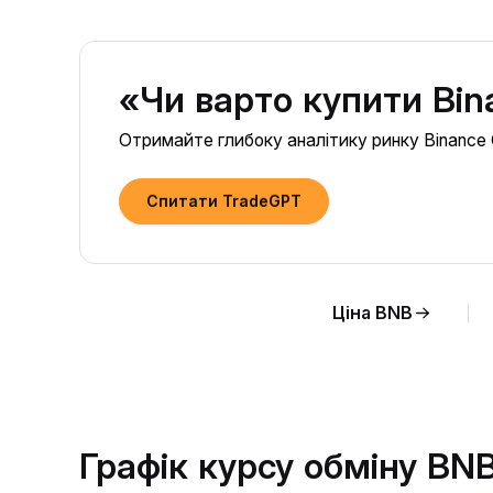
«Чи варто купити Bin
Отримайте глибоку аналітику ринку Binance C
Спитати TradeGPT
Ціна BNB
Графік курсу обміну BN