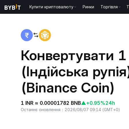
Купити криптовалюту
Ринки
Торгівля
T
Головна
INR to BNB
Конвертувати 1
(Індійська рупія
(Binance Coin)
1 INR ≈ 0.00001782 BNB
▲
+0.95%
24h
Останнє оновлення
：
2026/08/07 09:14
(
GMT+0
)