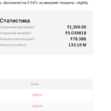
 decreased на 0.54% за минулий тиждень і slightly
Статистика
₹1,369.99
Історичний максимум
₹0.039818
Історичний мінімум
₹78.38B
Ринкова капіталізація
133.16 M
Кількість в обігу
Зміна
-0.93%
-0.54%