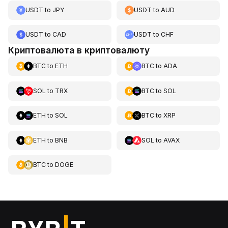
USDT
to
JPY
USDT
to
AUD
USDT
to
CAD
USDT
to
CHF
Криптовалюта в криптовалюту
BTC
to
ETH
BTC
to
ADA
SOL
to
TRX
BTC
to
SOL
ETH
to
SOL
BTC
to
XRP
ETH
to
BNB
SOL
to
AVAX
BTC
to
DOGE