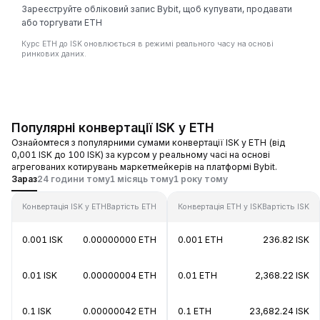
Зареєструйте обліковий запис Bybit, щоб купувати, продавати
або торгувати ETH
Курс ETH до ISK оновлюється в режимі реального часу на основі
ринкових даних.
Популярні конвертації ISK у ETH
Ознайомтеся з популярними сумами конвертації ISK у ETH (від
0,001 ISK до 100 ISK) за курсом у реальному часі на основі
агрегованих котирувань маркетмейкерів на платформі Bybit.
Зараз
24 години тому
1 місяць тому
1 року тому
Конвертація ISK у ETH
Вартість ETH
Конвертація ETH у ISK
Вартість ISK
0.001 ISK
0.00000000 ETH
0.001 ETH
236.82 ISK
0.01 ISK
0.00000004 ETH
0.01 ETH
2,368.22 ISK
0.1 ISK
0.00000042 ETH
0.1 ETH
23,682.24 ISK