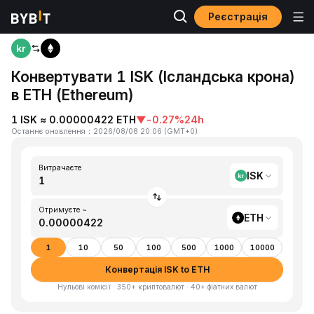
Реєстрація
Головна
ISK to ETH
Конвертувати 1 ISK (Ісландська крона)
в ETH (Ethereum)
1 ISK ≈ 0.00000422 ETH
▼
-0.27%
24h
Останнє оновлення
：
2026/08/08 20:06
(
GMT+0
)
Витрачаєте
ISK
Отримуєте ~
ETH
1
10
50
100
500
1000
10000
Конвертація ISK to ETH
Нульові комісії · 350+ криптовалют · 40+ фіатних валют