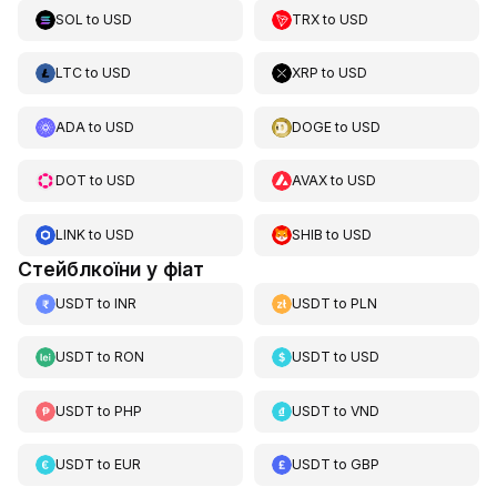
SOL
to
USD
TRX
to
USD
LTC
to
USD
XRP
to
USD
ADA
to
USD
DOGE
to
USD
DOT
to
USD
AVAX
to
USD
LINK
to
USD
SHIB
to
USD
Стейблкоїни у фіат
USDT
to
INR
USDT
to
PLN
USDT
to
RON
USDT
to
USD
USDT
to
PHP
USDT
to
VND
USDT
to
EUR
USDT
to
GBP