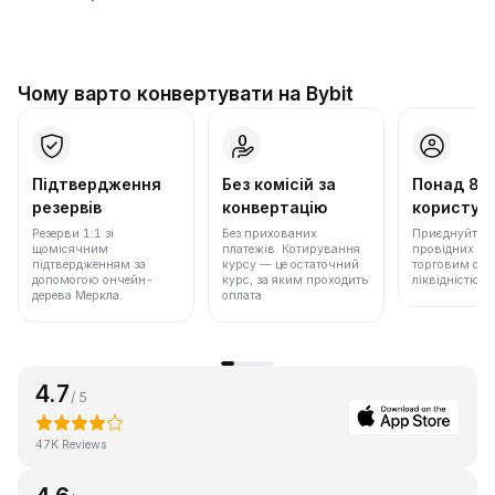
Чому варто конвертувати на Bybit
Підтвердження
Без комісій за
Понад 86
резервів
конвертацію
користува
Резерви 1:1 зі
Без прихованих
Приєднуйтеся 
щомісячним
платежів. Котирування
провідних бір
підтвердженням за
курсу — це остаточний
торговим обс
допомогою ончейн-
курс, за яким проходить
ліквідністю.
дерева Меркла.
оплата.
4.7
/ 5
47K Reviews