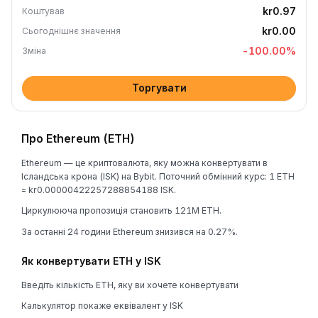
kr0.97
Коштував
kr0.00
Сьогоднішнє значення
-100.00
%
Зміна
Торгувати
Про Ethereum (ETH)
Ethereum — це криптовалюта, яку можна конвертувати в
Ісландська крона (ISK) на Bybit. Поточний обмінний курс: 1 ETH
= kr0.00000422257288854188 ISK.
Циркулююча пропозиція становить 121M ETH.
За останні 24 години Ethereum знизився на 0.27%.
Як конвертувати ETH у ISK
Введіть кількість ETH, яку ви хочете конвертувати
Калькулятор покаже еквівалент у ISK