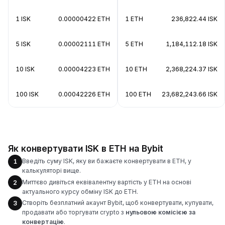
1 ISK
0.00000422 ETH
1 ETH
236,822.44 ISK
5 ISK
0.00002111 ETH
5 ETH
1,184,112.18 ISK
10 ISK
0.00004223 ETH
10 ETH
2,368,224.37 ISK
100 ISK
0.00042226 ETH
100 ETH
23,682,243.66 ISK
Як конвертувати ISK в ETH на Bybit
Введіть суму ISK, яку ви бажаєте конвертувати в ETH, у
1
калькуляторі вище.
Миттєво дивіться еквівалентну вартість у ETH на основі
2
актуального курсу обміну ISK до ETH.
Створіть безплатний акаунт Bybit, щоб конвертувати, купувати,
3
продавати або торгувати crypto з
нульовою комісією за
конвертацію
.