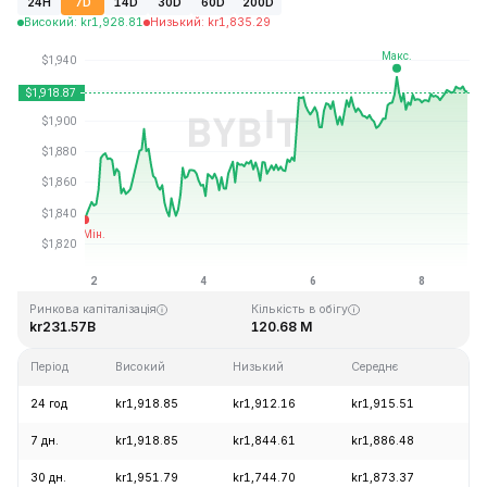
24H
7D
14D
30D
60D
200D
Високий
:
kr
1,928.81
Низький
:
kr
1,835.29
Останнє оновлення: 2026-08-08, 20:06 GMT+0
Історичний максимум
Історичний мінімум
kr4,946.05
kr0.432979
Ринкова капіталізація
Кількість в обігу
kr231.57B
120.68 M
Період
Високий
Низький
Середнє
Зм
24 год
kr1,918.85
kr1,912.16
kr1,915.51
+0
7 дн.
kr1,918.85
kr1,844.61
kr1,886.48
+4
30 дн.
kr1,951.79
kr1,744.70
kr1,873.37
+9