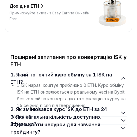
Дохід на ETH
Примножуйте активи з Easy Earn та Ончейн
Earn.
Поширені запитання про конвертацію ISK у
ETH
1. Який поточний курс обміну за 1 ISK на
ETH?
1 ISK наразі коштує приблизно 0 ETH. Курс обміну
ISK на ETH оновлюється в реальному часі на Bybit
без комісій за конвертацію та з фіксацією курсу на
15 секунд після підтвердження.
2. Як змінювався курс ISK до ETH за 24
години?
3. Яка загальна кількість доступних
Ethereum?
4. Де шукати ресурси для навчання
трейдингу?