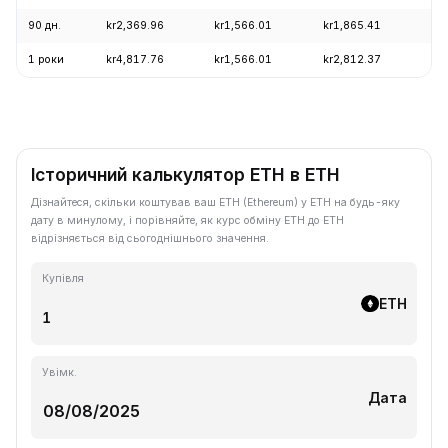
90 дн.
kr2,369.96
kr1,566.01
kr1,865.41
+1
1 роки
kr4,817.76
kr1,566.01
kr2,812.37
-5
Історичний калькулятор ETH в ETH
Дізнайтеся, скільки коштував ваш ETH (Ethereum) у ETH на будь-яку
дату в минулому, і порівняйте, як курс обміну ETH до ETH
відрізняється від сьогоднішнього значення.
Купівля
ETH
Увімк.
Дата