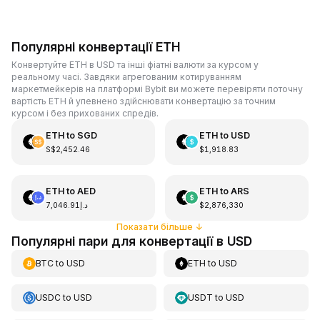
Популярні конвертації ETH
Конвертуйте ETH в USD та інші фіатні валюти за курсом у
реальному часі. Завдяки агрегованим котируванням
маркетмейкерів на платформі Bybit ви можете перевіряти поточну
вартість ETH й упевнено здійснювати конвертацію за точним
курсом і без прихованих спредів.
ETH
to
SGD
ETH
to
USD
S$2,452.46
$1,918.83
ETH
to
AED
ETH
to
ARS
د.إ7,046.91
$2,876,330
Показати більше
↓
Популярні пари для конвертації в USD
BTC
to
USD
ETH
to
USD
USDC
to
USD
USDT
to
USD