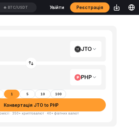
Реєстрація
Увійти
🔥
BTC/USDT
JTO
PHP
1
5
10
100
Конвертація JTO to PHP
омісії · 350+ криптовалют · 40+ фіатних валют