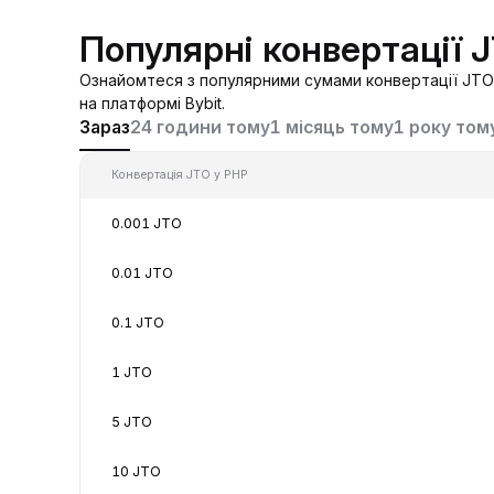
Популярні конвертації 
Ознайомтеся з популярними сумами конвертації JTO 
на платформі Bybit.
Зараз
24 години тому
1 місяць тому
1 року том
Конвертація JTO у PHP
0.001 JTO
0.01 JTO
0.1 JTO
1 JTO
5 JTO
10 JTO