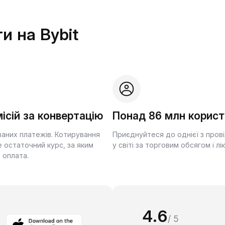
и на Bybit
ісій за конвертацію
Понад 86 млн корист
ваних платежів. Котирування
Приєднуйтеся до однієї з пров
 остаточний курс, за яким
у світі за торговим обсягом і лі
 оплата.
4.6
/ 5