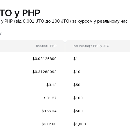
JTO у PHP
у PHP (від 0,001 JTO до 100 JTO) за курсом у реальному часі
у
Вартість PHP
Конвертація PHP у JTO
$0.03126809
$1
$0.31268093
$10
$3.13
$50
$31.27
$100
$156.34
$500
$312.68
$1,000