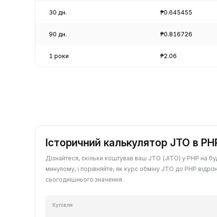
30 дн.
₱0.645455
90 дн.
₱0.816726
1 роки
₱2.06
Історичний калькулятор JTO в PH
Дізнайтеся, скільки коштував ваш JTO (JITO) у PHP на бу
минулому, і порівняйте, як курс обміну JTO до PHP відріз
сьогоднішнього значення.
Купівля