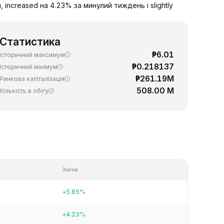
increased на 4.23% за минулий тиждень і slightly
Статистика
₱6.01
Історичний максимум
₱0.218137
Історичний мінімум
₱261.19M
Ринкова капіталізація
508.00 M
Кількість в обігу
Зміна
+5.85%
+4.23%