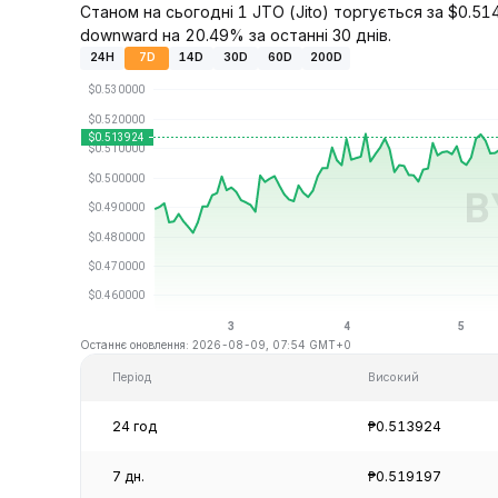
Станом на сьогодні 1 JTO (Jito) торгується за $0.514
downward на 20.49% за останні 30 днів.
24H
7D
14D
30D
60D
200D
Останнє оновлення: 2026-08-09, 07:54 GMT+0
Період
Високий
24 год
₱0.513924
7 дн.
₱0.519197