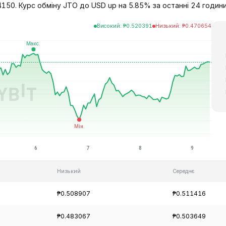
150. Курс обміну JTO до USD up на 5.85% за останні 24 години, 
Високий
:
₱
0.520391
Низький
:
₱
0.470654
Низький
Середнє
₱0.508907
₱0.511416
₱0.483067
₱0.503649