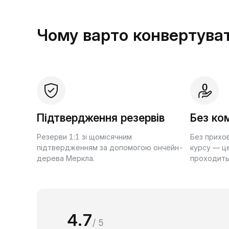
Чому варто конвертуват
Підтвердження резервів
Без ком
Резерви 1:1 зі щомісячним
Без прихо
підтвердженням за допомогою ончейн-
курсу — це
дерева Меркла.
проходить
4.7
/ 5