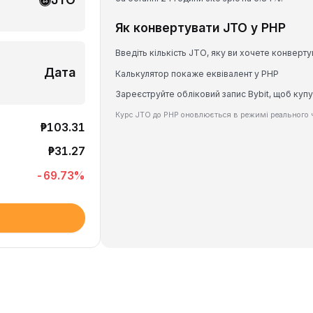
Як конвертувати JTO у PHP
Введіть кількість JTO, яку ви хочете конверту
Дата
Калькулятор покаже еквівалент у PHP
Зареєструйте обліковий запис Bybit, щоб куп
Курс JTO до PHP оновлюється в режимі реального ч
₱103.31
₱31.27
-69.73
%