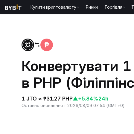
Купити криптовалюту
Ринки
Торгівля
T
Головна
JTO to PHP
Конвертувати 1 
в PHP (Філіппін
1 JTO ≈ ₱31.27 PHP
▲
+5.84%
24h
Останнє оновлення
：
2026/08/09 07:54
(
GMT+0
)