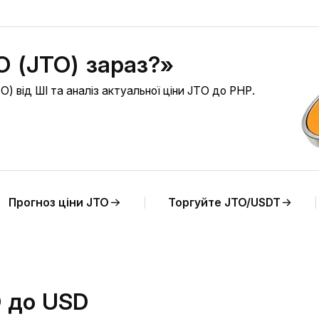
O (JTO) зараз?»
) від ШІ та аналіз актуальної ціни JTO до PHP.
Прогноз ціни JTO
Торгуйте JTO/USDT
O до USD