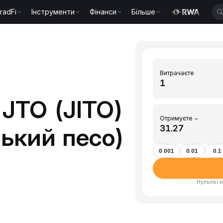
radFi
Інструменти
Фінанси
Більше
Витрачаєте
JTO (JITO)
Отримуєте ~
ський песо)
0.001
0.01
0.1
Нульові к