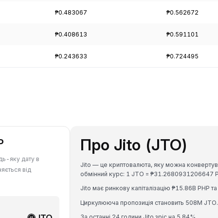
₱0.483067
₱0.562672
₱0.408613
₱0.591101
₱0.243633
₱0.724495
Про Jito (JTO)
P
дь-яку дату в
Jito — це криптовалюта, яку можна конвертува
няється від
обмінний курс: 1 JTO = ₱31.2680931206647 
Jito має ринкову капіталізацію ₱15.86B PHP т
Циркулююча пропозиція становить 508M JTO.
JTO
За останні 24 години Jito зріс на 5.84%.