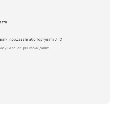
вати
увати, продавати або торгувати JTO
асу на основі ринкових даних.