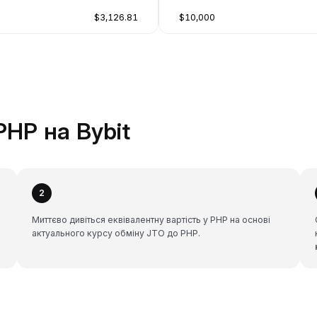
$3,126.81
$10,000
PHP на Bybit
2
Миттєво дивіться еквівалентну вартість у PHP на основі
актуального курсу обміну JTO до PHP.