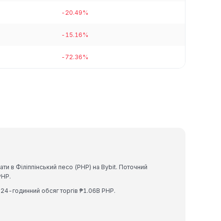
-20.49%
-15.16%
-72.36%
ти в Філіппінський песо (PHP) на Bybit. Поточний
PHP.
а 24-годинний обсяг торгів ₱1.06B PHP.