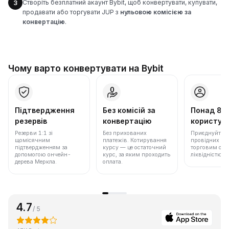
Створіть безплатний акаунт Bybit, щоб конвертувати, купувати,
3
продавати або торгувати JUP з
нульовою комісією за
конвертацію
.
Чому варто конвертувати на Bybit
Підтвердження
Без комісій за
Понад 86
резервів
конвертацію
користува
Резерви 1:1 зі
Без прихованих
Приєднуйтеся 
щомісячним
платежів. Котирування
провідних бір
підтвердженням за
курсу — це остаточний
торговим обс
допомогою ончейн-
курс, за яким проходить
ліквідністю.
дерева Меркла.
оплата.
4.7
/ 5