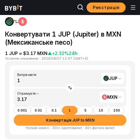
Реєстрація
Головна
JUP to MXN
Конвертувати 1 JUP (Jupiter) в MXN
(Мексиканське песо)
1 JUP ≈ $3.17 MXN
▲
+2.32%
24h
Останнє оновлення
：
2026/08/07 12:47
(
GMT+0
)
Витрачаєте
JUP
Отримуєте ~
MXN
0.001
0.01
0.1
1
5
10
100
Конвертація JUP to MXN
Нульові комісії · 350+ криптовалют · 40+ фіатних валют