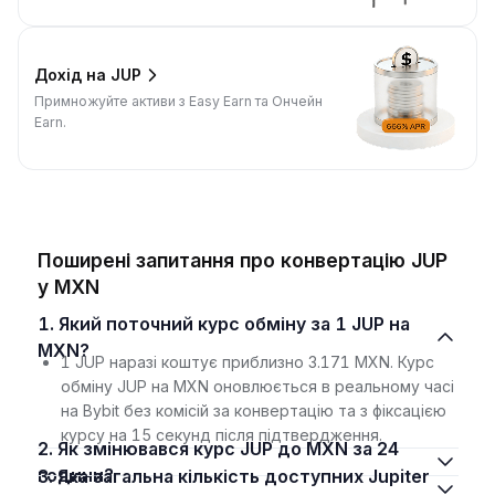
Дохід на JUP
Примножуйте активи з Easy Earn та Ончейн
Earn.
Поширені запитання про конвертацію JUP
у MXN
1. Який поточний курс обміну за 1 JUP на
MXN?
1 JUP наразі коштує приблизно 3.171 MXN. Курс
обміну JUP на MXN оновлюється в реальному часі
на Bybit без комісій за конвертацію та з фіксацією
курсу на 15 секунд після підтвердження.
2. Як змінювався курс JUP до MXN за 24
години?
3. Яка загальна кількість доступних Jupiter