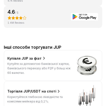
47K Reviews
4.6
/ 5
1.4M Reviews
Інші способи торгувати JUP
Купівля JUP за фіат
Купуйте за допомогою банківської картки,
банківського переказу або P2P у більш ніж
60 валютах.
Торгівля JUP/USDT на споті
Користуйтеся глибокою ліквідністю та
комісіями мейкера від 0,1%.