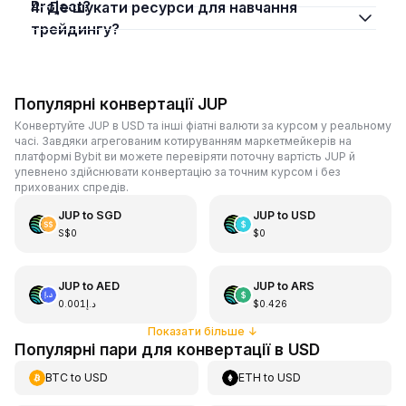
Project?
4. Де шукати ресурси для навчання
трейдингу?
Популярні конвертації JUP
Конвертуйте JUP в USD та інші фіатні валюти за курсом у реальному
часі. Завдяки агрегованим котируванням маркетмейкерів на
платформі Bybit ви можете перевіряти поточну вартість JUP й
упевнено здійснювати конвертацію за точним курсом і без
прихованих спредів.
JUP
to
SGD
JUP
to
USD
S$0
$0
JUP
to
AED
JUP
to
ARS
د.إ0.001
$0.426
Показати більше
↓
Популярні пари для конвертації в USD
BTC
to
USD
ETH
to
USD