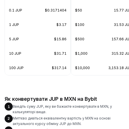
0.1 JUP
$0.3171404
$50
15.77 J
1 JUP
$3.17
$100
31.53 J
5 JUP
$15.86
$500
157.66 J
10 JUP
$31.71
$1,000
315.32 J
100 JUP
$317.14
$10,000
3,153.18 J
Як конвертувати JUP в MXN на Bybit
Введіть суму JUP, яку ви бажаєте конвертувати в MXN, у
1
калькуляторі вище.
Миттєво дивіться еквівалентну вартість у MXN на основі
2
актуального курсу обміну JUP до MXN.