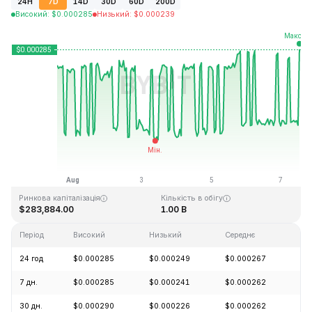
24H
7D
14D
30D
60D
200D
Високий
:
$
0.000285
Низький
:
$
0.000239
Останнє оновлення: 2026-08-07, 12:47 GMT+0
Історичний максимум
Історичний мінімум
$0.128999
$0.000004
Ринкова капіталізація
Кількість в обігу
$283,884.00
1.00 B
Період
Високий
Низький
Середнє
Зм
24 год
$0.000285
$0.000249
$0.000267
+1
7 дн.
$0.000285
$0.000241
$0.000262
+2
30 дн.
$0.000290
$0.000226
$0.000262
+8