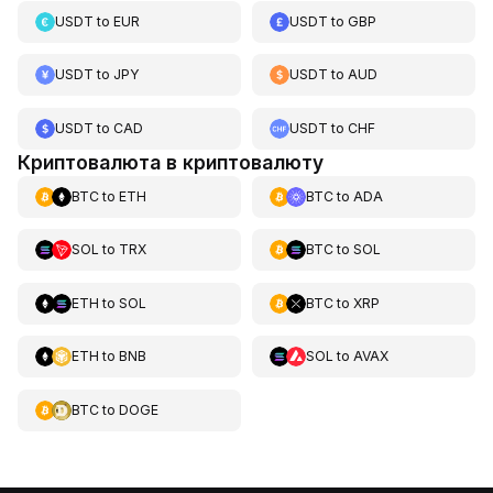
USDT
to
EUR
USDT
to
GBP
USDT
to
JPY
USDT
to
AUD
USDT
to
CAD
USDT
to
CHF
Криптовалюта в криптовалюту
BTC
to
ETH
BTC
to
ADA
SOL
to
TRX
BTC
to
SOL
ETH
to
SOL
BTC
to
XRP
ETH
to
BNB
SOL
to
AVAX
BTC
to
DOGE