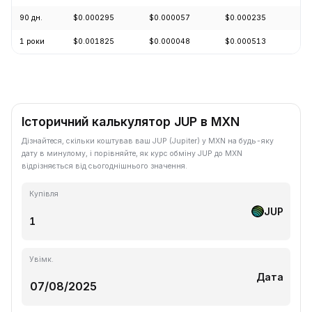
90 дн.
$0.000295
$0.000057
$0.000235
+5
1 роки
$0.001825
$0.000048
$0.000513
-7
Історичний калькулятор JUP в MXN
Дізнайтеся, скільки коштував ваш JUP (Jupiter) у MXN на будь-яку
дату в минулому, і порівняйте, як курс обміну JUP до MXN
відрізняється від сьогоднішнього значення.
Купівля
JUP
Увімк.
Дата