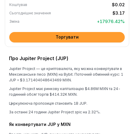
$0.02
Коштував
$3.17
Сьогоднішнє значення
+
17976.42
%
Зміна
Торгувати
Про Jupiter Project (JUP)
Jupiter Project — це криптовалюта, яку можна конвертувати в
Мексиканське песо (MXN) на Bybit. Поточний обмінний курс: 1
JUP = $3.171404048643469 MXN.
Jupiter Project має ринкову капіталізацію $4.86M MXN та 24-
годинний обсяг торгів $414.32K MXN.
Циркулююча пропозиція становить 1B JUP.
За останні 24 години Jupiter Project зріс на 2.32%.
Як конвертувати JUP у MXN