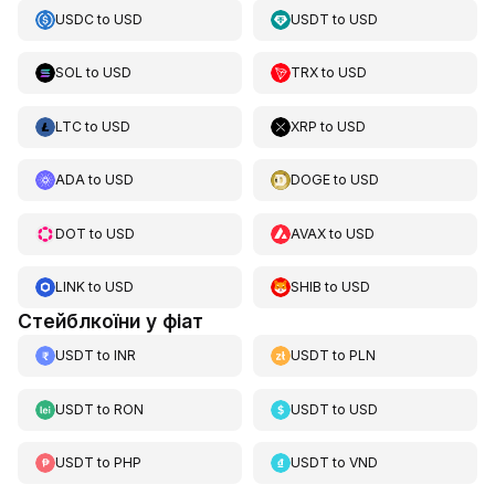
USDC
to
USD
USDT
to
USD
SOL
to
USD
TRX
to
USD
LTC
to
USD
XRP
to
USD
ADA
to
USD
DOGE
to
USD
DOT
to
USD
AVAX
to
USD
LINK
to
USD
SHIB
to
USD
Стейблкоїни у фіат
USDT
to
INR
USDT
to
PLN
USDT
to
RON
USDT
to
USD
USDT
to
PHP
USDT
to
VND