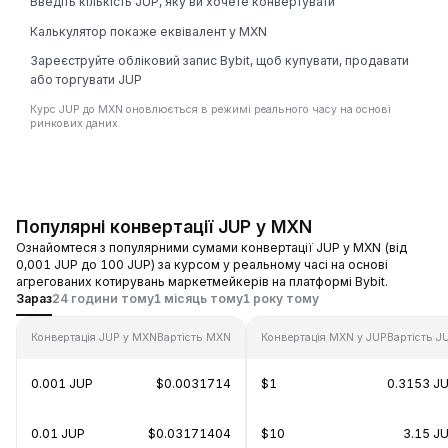
Введіть кількість JUP, яку ви хочете конвертувати
Калькулятор покаже еквівалент у MXN
Зареєструйте обліковий запис Bybit, щоб купувати, продавати
або торгувати JUP
Курс JUP до MXN оновлюється в режимі реального часу на основі
ринкових даних.
Популярні конвертації JUP у MXN
Ознайомтеся з популярними сумами конвертації JUP у MXN (від
0,001 JUP до 100 JUP) за курсом у реальному часі на основі
агрегованих котирувань маркетмейкерів на платформі Bybit.
Зараз
24 години тому
1 місяць тому
1 року тому
Конвертація JUP у MXN
Вартість MXN
Конвертація MXN у JUP
Вартість J
0.001 JUP
$0.0031714
$1
0.3153 J
0.01 JUP
$0.03171404
$10
3.15 J