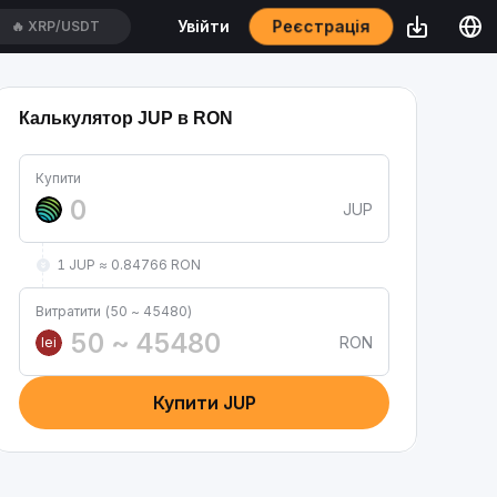
Реєстрація
Увійти
🔥
XRP/USDT
Калькулятор JUP в RON
Купити
JUP
1 JUP ≈ 0.84766 RON
Витратити (50 ~ 45480)
RON
lei
Купити JUP