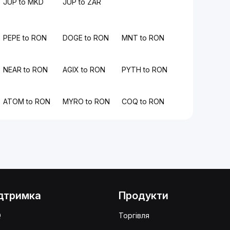
JUP to MKD
JUP to ZAR
PEPE to RON
DOGE to RON
MNT to RON
NEAR to RON
AGIX to RON
PYTH to RON
ATOM to RON
MYRO to RON
COQ to RON
дтримка
Продукти
Q
Торгівля