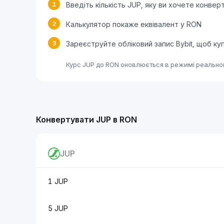
1
Введіть кількість JUP, яку ви хочете конвер
2
Калькулятор покаже еквівалент у RON
3
Зареєструйте обліковий запис Bybit, щоб ку
Курс JUP до RON оновлюється в режимі реальног
Конвертувати JUP в RON
JUP
1 JUP
5 JUP