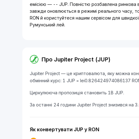
емісією — -- JUP. Повністю розбавлена ринкова вар
завжди оновлюється в режимі реального часу, тож 
RON й користуйтеся нашим сервісом для швидкої
Румунський лей.
Про Jupiter Project (JUP)
Jupiter Project — це криптовалюта, яку можна ко
обмінний курс: 1 JUP = lei0.826424974086137 RO
Циркулююча пропозиція становить 1B JUP.
За останні 24 години Jupiter Project знизився на 3
Як конвертувати JUP у RON