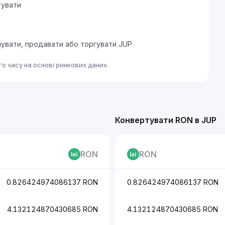
тувати
пувати, продавати або торгувати JUP
о часу на основі ринкових даних.
Конвертувати RON в JUP
RON
RON
0.826424974086137 RON
0.826424974086137 RON
4.132124870430685 RON
4.132124870430685 RON