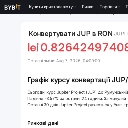
Купити криптовалюту
Ринки
Торгівля
T
Ринки
Ціна Jupiter Project JUP
Jupiter Project t
Конвертувати JUP в RON
JUPI
lei
0.8264249740
Останні зміни: Aug 7, 2026, 04:00:00.
Графік курсу конвертації JU
Сьогодні курс Jupiter Project (JUP) до Румунськ
Падіння -3.57% за останні 24 години. За минулий 
Останні 30 днів Jupiter Project рухається у Униз т
Ринкові дані