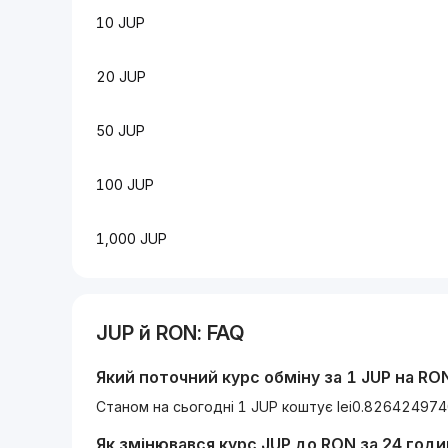
10 JUP
20 JUP
50 JUP
100 JUP
1,000 JUP
JUP
й
RON
: FAQ
Який поточний курс обміну за 1
JUP
на
RO
Станом на сьогодні 1 JUP коштує lei0.82642497
Як змінювався курс
JUP
до
RON
за 24 годи