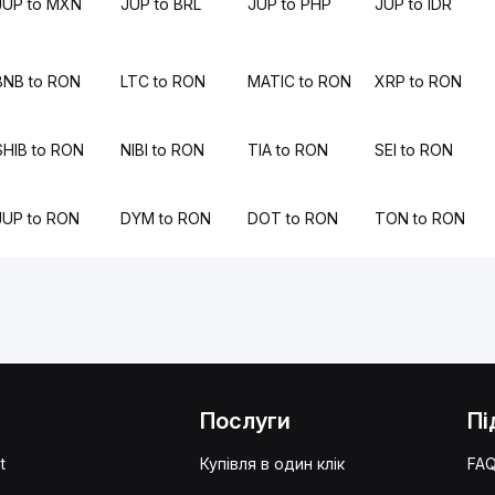
JUP to MXN
JUP to BRL
JUP to PHP
JUP to IDR
BNB to RON
LTC to RON
MATIC to RON
XRP to RON
SHIB to RON
NIBI to RON
TIA to RON
SEI to RON
JUP to RON
DYM to RON
DOT to RON
TON to RON
Послуги
Пі
t
Купівля в один клік
FA