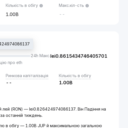
Кількість в обігу
Макс.кіл-сть
1.00B
--
26424974086137
24h Макс.
lei
0.8615434746405701
цію про eth
Ринкова капіталізація
Кількість в обігу
--
1.00B
ий лей (RON) — lei0.826424974086137. Він Падіння на
 за останній тиждень.
істю в обігу — 1.00B JUP й максимальною загальною