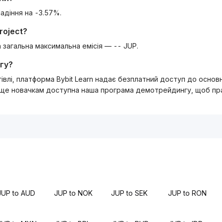
адіння на -3.57%.
roject
?
, а загальна максимальна емісія — -- JUP.
гу?
ргівлі, платформа Bybit Learn надає безплатний доступ до осно
 ще новачкам доступна наша програма демотрейдингу, щоб прак
JUP to AUD
JUP to NOK
JUP to SEK
JUP to RON