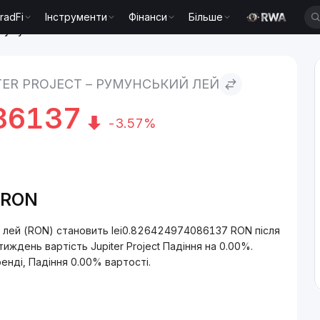
radFi
Інструменти
Фінанси
Більше
o Румунський лей
TER PROJECT – РУМУНСЬКИЙ ЛЕЙ
86137
-3.57%
P/RON
ий лей (RON) становить lei0.826424974086137 RON після
тиждень вартість Jupiter Project Падіння на 0.00%.
ренді, Падіння 0.00% вартості.