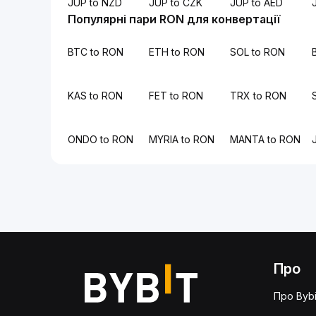
JUP to NZD
JUP to CZK
JUP to AED
Популярні пари RON для конвертації
BTC to RON
ETH to RON
SOL to RON
KAS to RON
FET to RON
TRX to RON
ONDO to RON
MYRIA to RON
MANTA to RON
Про
Про Bybi