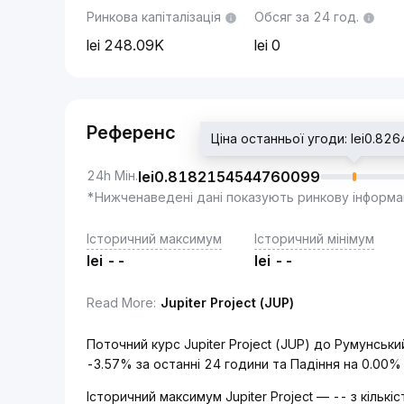
Ринкова капіталізація
Обсяг за 24 год.
248.09K
0
Референс
Ціна останньої угоди: lei0.8
24h Мін.
lei
0.8182154544760099
*Нижченаведені дані показують ринкову інформа
Історичний максимум
Історичний мінімум
lei
--
lei
--
Read More
:
Jupiter Project (JUP)
Поточний курс Jupiter Project (JUP) до Румунськ
-3.57% за останні 24 години та Падіння на 0.00%
Історичний максимум Jupiter Project — -- з кільк