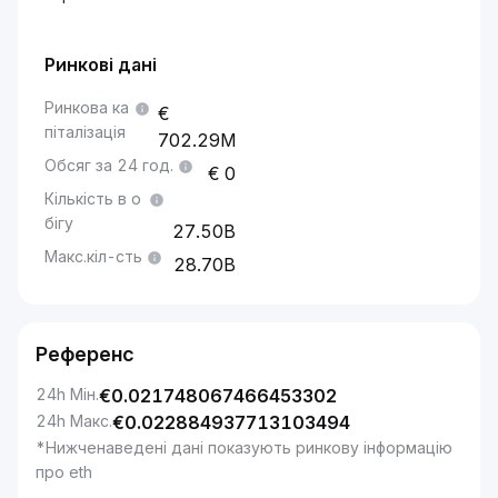
Ринкові дані
Ринкова ка
піталізація
702.29M
Обсяг за 24 год.
0
Кількість в о
бігу
27.50B
Макс.кіл-сть
28.70B
Референс
24h Мін.
€
0.021748067466453302
24h Макс.
€
0.022884937713103494
*Нижченаведені дані показують ринкову інформацію
про eth