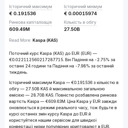
Історичний максимум
Історичний мінімум
€
0.191536
€
0.00015974
Ринкова капіталізація
Кількість в обігу
609.49M
27.50B
Read More
:
Kaspa (KAS)
Поточний курс Kaspa (KAS) до EUR (EUR) —
€0.022112560217287715. Він Падіння на -2.75% за
останні 24 години та Падіння на -7.98% за останній
тиждень.
Історичний максимум Kaspa — €0.191536 з кількістю в
обігу — 27.50B KAS й максимальною загальною
емісією — 28.70B KAS. Повністю розбавлена ринкова
вартість Kaspa — €609.63M. Ціна Kaspa у EUR завжди
оновлюється в режимі реального часу, тож будьте в
курсі останніх змін курсу Kaspa до EUR й
користуйтеся нашим сервісом для швидкої
конвертації низки популярних криптовалют в EUR.