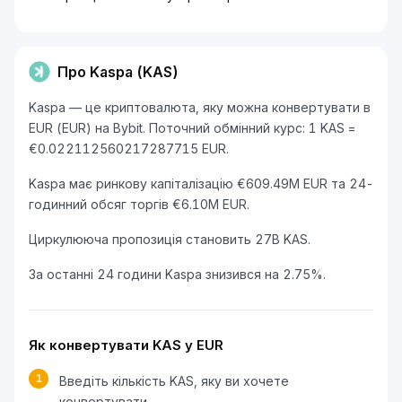
Про Kaspa (KAS)
Kaspa — це криптовалюта, яку можна конвертувати в
EUR (EUR) на Bybit. Поточний обмінний курс: 1 KAS =
€0.022112560217287715 EUR.
Kaspa має ринкову капіталізацію €609.49M EUR та 24-
годинний обсяг торгів €6.10M EUR.
Циркулююча пропозиція становить 27B KAS.
За останні 24 години Kaspa знизився на 2.75%.
Як конвертувати KAS у EUR
1
Введіть кількість KAS, яку ви хочете
конвертувати