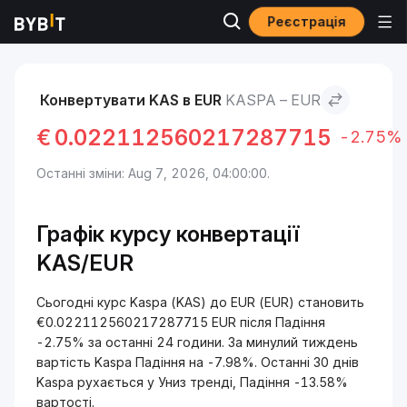
Реєстрація
Ринки
Ціна Kaspa KAS
Kaspa to EUR
Конвертувати KAS в EUR
KASPA – EUR
€
0.022112560217287715
-2.75%
Останні зміни: Aug 7, 2026, 04:00:00.
Графік курсу конвертації
KAS/EUR
Сьогодні курс Kaspa (KAS) до EUR (EUR) становить
€0.022112560217287715 EUR після Падіння
-2.75% за останні 24 години. За минулий тиждень
вартість Kaspa Падіння на -7.98%. Останні 30 днів
Kaspa рухається у Униз тренді, Падіння -13.58%
вартості.