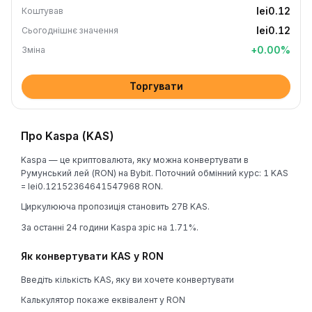
lei0.12
Коштував
lei0.12
Сьогоднішнє значення
+
0.00
%
Зміна
Торгувати
Про Kaspa (KAS)
Kaspa — це криптовалюта, яку можна конвертувати в
Румунський лей (RON) на Bybit. Поточний обмінний курс: 1 KAS
= lei0.12152364641547968 RON.
Циркулююча пропозиція становить 27B KAS.
За останні 24 години Kaspa зріс на 1.71%.
Як конвертувати KAS у RON
Введіть кількість KAS, яку ви хочете конвертувати
Калькулятор покаже еквівалент у RON