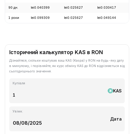
90 дн.
lei0.040399
lei0.025627
lei0.030417
-
1 роки
lei0.099309
lei0.025627
lei0.049144
-
Історичний калькулятор KAS в RON
Дізнайтеся, скільки коштував ваш KAS (Kaspa) у RON на будь-яку дату
в минулому, і порівняйте, як курс обміну KAS до RON відрізняється від
сьогоднішнього значення.
Купівля
KAS
Увімк.
Дата