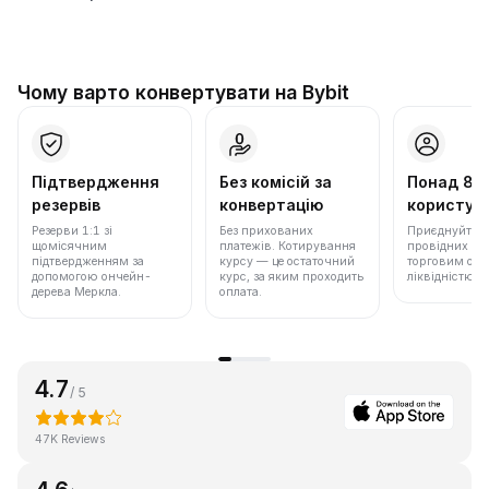
Чому варто конвертувати на Bybit
Підтвердження
Без комісій за
Понад 86
резервів
конвертацію
користува
Резерви 1:1 зі
Без прихованих
Приєднуйтеся 
щомісячним
платежів. Котирування
провідних бір
підтвердженням за
курсу — це остаточний
торговим обс
допомогою ончейн-
курс, за яким проходить
ліквідністю.
дерева Меркла.
оплата.
4.7
/ 5
47K Reviews