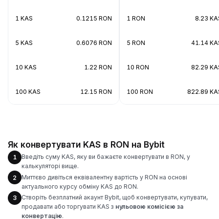
1 KAS
0.1215 RON
1 RON
8.23 KA
5 KAS
0.6076 RON
5 RON
41.14 KA
10 KAS
1.22 RON
10 RON
82.29 KA
100 KAS
12.15 RON
100 RON
822.89 KA
Як конвертувати KAS в RON на Bybit
Введіть суму KAS, яку ви бажаєте конвертувати в RON, у
1
калькуляторі вище.
Миттєво дивіться еквівалентну вартість у RON на основі
2
актуального курсу обміну KAS до RON.
Створіть безплатний акаунт Bybit, щоб конвертувати, купувати,
3
продавати або торгувати KAS з
нульовою комісією за
конвертацію
.