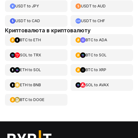
USDT
to
JPY
USDT
to
AUD
USDT
to
CAD
USDT
to
CHF
Криптовалюта в криптовалюту
BTC
to
ETH
BTC
to
ADA
SOL
to
TRX
BTC
to
SOL
ETH
to
SOL
BTC
to
XRP
ETH
to
BNB
SOL
to
AVAX
BTC
to
DOGE