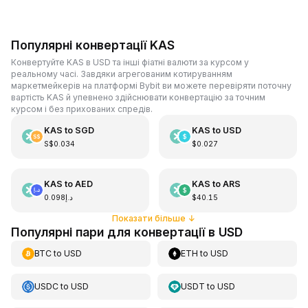
Популярні конвертації KAS
Конвертуйте KAS в USD та інші фіатні валюти за курсом у
реальному часі. Завдяки агрегованим котируванням
маркетмейкерів на платформі Bybit ви можете перевіряти поточну
вартість KAS й упевнено здійснювати конвертацію за точним
курсом і без прихованих спредів.
KAS
to
SGD
KAS
to
USD
S$0.034
$0.027
KAS
to
AED
KAS
to
ARS
د.إ0.098
$40.15
Показати більше
↓
Популярні пари для конвертації в USD
BTC
to
USD
ETH
to
USD
USDC
to
USD
USDT
to
USD