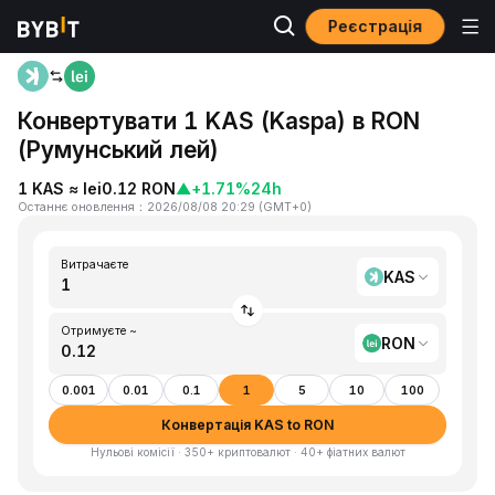
Реєстрація
Головна
KAS to RON
Конвертувати 1 KAS (Kaspa) в RON
(Румунський лей)
1 KAS ≈ lei0.12 RON
▲
+1.71%
24h
Останнє оновлення
：
2026/08/08 20:29
(
GMT+0
)
Витрачаєте
KAS
Отримуєте ~
RON
0.001
0.01
0.1
1
5
10
100
Конвертація KAS to RON
Нульові комісії · 350+ криптовалют · 40+ фіатних валют