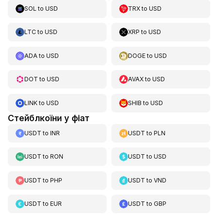
SOL
to
USD
TRX
to
USD
LTC
to
USD
XRP
to
USD
ADA
to
USD
DOGE
to
USD
DOT
to
USD
AVAX
to
USD
LINK
to
USD
SHIB
to
USD
Стейблкоїни у фіат
USDT
to
INR
USDT
to
PLN
USDT
to
RON
USDT
to
USD
USDT
to
PHP
USDT
to
VND
USDT
to
EUR
USDT
to
GBP