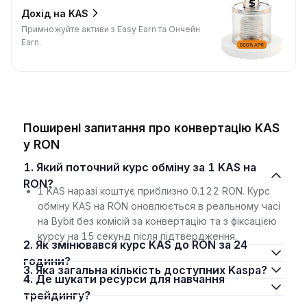
Дохід на KAS
Примножуйте активи з Easy Earn та Ончейн
Earn.
Поширені запитання про конвертацію KAS
у RON
1. Який поточний курс обміну за 1 KAS на
RON?
1 KAS наразі коштує приблизно 0.122 RON. Курс
обміну KAS на RON оновлюється в реальному часі
на Bybit без комісій за конвертацію та з фіксацією
курсу на 15 секунд після підтвердження.
2. Як змінювався курс KAS до RON за 24
години?
3. Яка загальна кількість доступних Kaspa?
4. Де шукати ресурси для навчання
трейдингу?