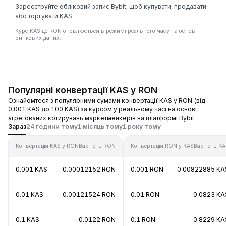
Зареєструйте обліковий запис Bybit, щоб купувати, продавати
або торгувати KAS
Курс KAS до RON оновлюється в режимі реального часу на основі
ринкових даних.
Популярні конвертації KAS у RON
Ознайомтеся з популярними сумами конвертації KAS у RON (від
0,001 KAS до 100 KAS) за курсом у реальному часі на основі
агрегованих котирувань маркетмейкерів на платформі Bybit.
Зараз
24 години тому
1 місяць тому
1 року тому
Конвертація KAS у RON
Вартість RON
Конвертація RON у KAS
Вартість K
0.001 KAS
0.00012152 RON
0.001 RON
0.00822885 KA
0.01 KAS
0.00121524 RON
0.01 RON
0.0823 KA
0.1 KAS
0.0122 RON
0.1 RON
0.8229 KA