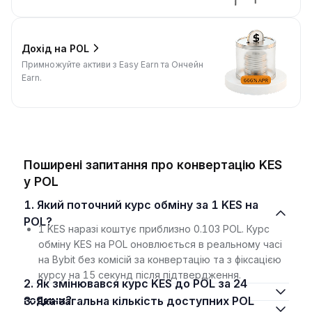
Дохід на POL
Примножуйте активи з Easy Earn та Ончейн
Earn.
Поширені запитання про конвертацію KES
у POL
1. Який поточний курс обміну за 1 KES на
POL?
1 KES наразі коштує приблизно 0.103 POL. Курс
обміну KES на POL оновлюється в реальному часі
на Bybit без комісій за конвертацію та з фіксацією
курсу на 15 секунд після підтвердження.
2. Як змінювався курс KES до POL за 24
години?
3. Яка загальна кількість доступних POL