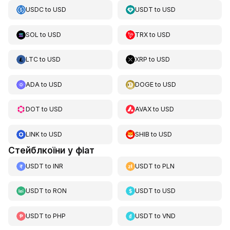
USDC
to
USD
USDT
to
USD
SOL
to
USD
TRX
to
USD
LTC
to
USD
XRP
to
USD
ADA
to
USD
DOGE
to
USD
DOT
to
USD
AVAX
to
USD
LINK
to
USD
SHIB
to
USD
Стейблкоїни у фіат
USDT
to
INR
USDT
to
PLN
USDT
to
RON
USDT
to
USD
USDT
to
PHP
USDT
to
VND