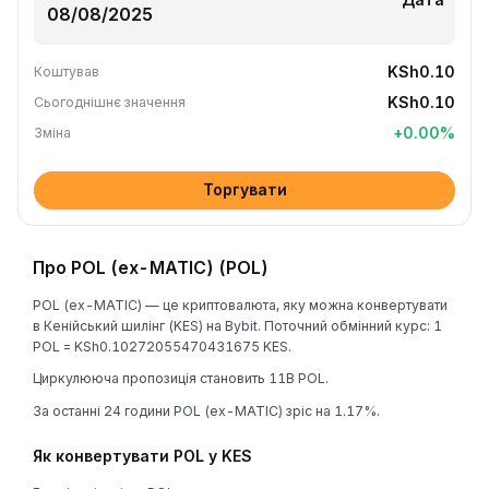
KSh0.10
Коштував
KSh0.10
Сьогоднішнє значення
+
0.00
%
Зміна
Торгувати
Про POL (ex-MATIC) (POL)
POL (ex-MATIC) — це криптовалюта, яку можна конвертувати
в Кенійський шилінг (KES) на Bybit. Поточний обмінний курс: 1
POL = KSh0.10272055470431675 KES.
Циркулююча пропозиція становить 11B POL.
За останні 24 години POL (ex-MATIC) зріс на 1.17%.
Як конвертувати POL у KES