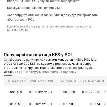
Введіть кількість POL, яку ви хочете конвертувати
Калькулятор покаже еквівалент у KES
Зареєструйте обліковий запис Bybit, щоб купувати, продавати
або торгувати POL
Курс POL до KES оновлюється в режимі реального часу на основі
ринкових даних.
Популярні конвертації KES у POL
Ознайомтеся з популярними сумами конвертації KES у POL (від
0,001 KES до 100 KES) за курсом у реальному часі на основі
агрегованих котирувань маркетмейкерів на платформі Bybit.
Зараз
24 години тому
1 місяць тому
1 року тому
Конвертація KES у POL
Вартість POL
Конвертація POL у KES
Вартість KES
0.001 KES
0.00010272 POL
0.001 POL
0.00973515 KES
0.01 KES
0.00102721 POL
0.01 POL
0.0974 KES