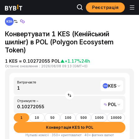
Реєстрація
Головна
KES to POL
Конвертувати 1 KES (Кенійський
шилінг) в POL (Polygon Ecosystem
Token)
1 KES ≈ 0.10272055 POL
▲
+1.17%
24h
Останнє оновлення
：
2026/08/08 09:13
(
GMT+0
)
Витрачаєте
KES
Отримуєте ~
POL
1
10
50
100
500
1000
10000
Конвертація KES to POL
Нульові комісії · 350+ криптовалют · 40+ фіатних валют