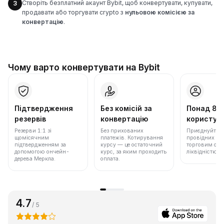
Створіть безплатний акаунт Bybit, щоб конвертувати, купувати,
3
продавати або торгувати crypto з
нульовою комісією за
конвертацію
.
Чому варто конвертувати на Bybit
Підтвердження
Без комісій за
Понад 86
резервів
конвертацію
користува
Резерви 1:1 зі
Без прихованих
Приєднуйтеся 
щомісячним
платежів. Котирування
провідних бір
підтвердженням за
курсу — це остаточний
торговим обс
допомогою ончейн-
курс, за яким проходить
ліквідністю.
дерева Меркла.
оплата.
4.7
/ 5