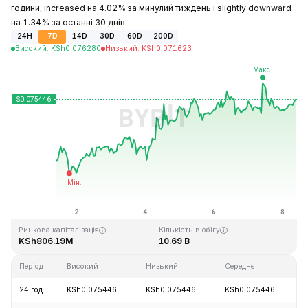
години, increased на 4.02% за минулий тиждень і slightly downward
на 1.34% за останні 30 днів.
24H
7D
14D
30D
60D
200D
Високий
:
KSh
0.076280
Низький
:
KSh
0.071623
Останнє оновлення: 2026-08-08, 09:13 GMT+0
Історичний максимум
Історичний мінімум
KSh1.29
KSh0.067711
Ринкова капіталізація
Кількість в обігу
KSh806.19M
10.69 B
Період
Високий
Низький
Середнє
З
24 год
KSh0.075446
KSh0.075446
KSh0.075446