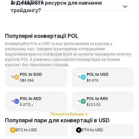
(ex-MATIC)?
4. Де шукати ресурси для навчання
трейдингу?
Популярні конвертації POL
Конвертуйте POL в USD та інші фіатні валюти за курсом у
реальному часі. Завдяки агрегованим котируванням
маркетмейкерів на платформі Bybit ви можете перевіряти поточну
вартість POL й упевнено здійснювати конвертацію за точним
курсом і без прихованих спредів.
POL
to
SGD
POL
to
USD
S$0.096
$0.075
POL
to
AED
POL
to
ARS
د.إ0.277
$113.02
Показати більше
↓
Популярні пари для конвертації в USD
BTC
to
USD
ETH
to
USD