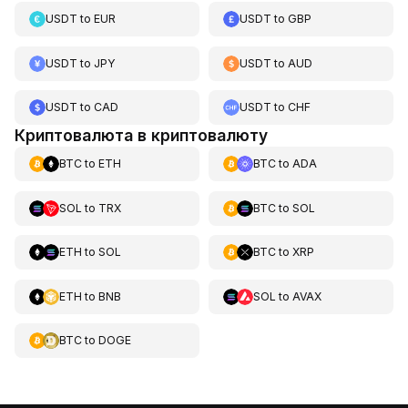
USDT
to
EUR
USDT
to
GBP
USDT
to
JPY
USDT
to
AUD
USDT
to
CAD
USDT
to
CHF
Криптовалюта в криптовалюту
BTC
to
ETH
BTC
to
ADA
SOL
to
TRX
BTC
to
SOL
ETH
to
SOL
BTC
to
XRP
ETH
to
BNB
SOL
to
AVAX
BTC
to
DOGE