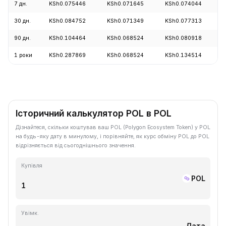
7 дн.
KSh0.075446
KSh0.071645
KSh0.074044
30 дн.
KSh0.084752
KSh0.071349
KSh0.077313
90 дн.
KSh0.104464
KSh0.068524
KSh0.080918
1 роки
KSh0.287869
KSh0.068524
KSh0.134514
Історичний калькулятор POL в POL
Дізнайтеся, скільки коштував ваш POL (Polygon Ecosystem Token) у POL
на будь-яку дату в минулому, і порівняйте, як курс обміну POL до POL
відрізняється від сьогоднішнього значення.
Купівля
POL
Увімк.
Дата