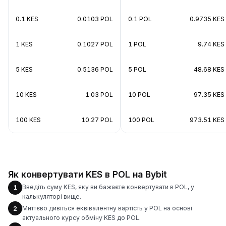
0.1 KES
0.0103 POL
0.1 POL
0.9735 KES
1 KES
0.1027 POL
1 POL
9.74 KES
5 KES
0.5136 POL
5 POL
48.68 KES
10 KES
1.03 POL
10 POL
97.35 KES
100 KES
10.27 POL
100 POL
973.51 KES
Як конвертувати KES в POL на Bybit
Введіть суму KES, яку ви бажаєте конвертувати в POL, у
1
калькуляторі вище.
Миттєво дивіться еквівалентну вартість у POL на основі
2
актуального курсу обміну KES до POL.