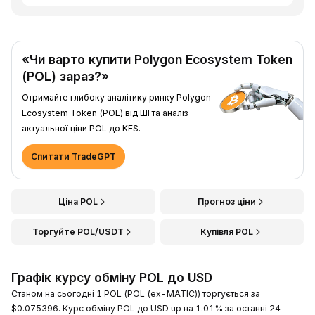
«Чи варто купити Polygon Ecosystem Token
(POL) зараз?»
Отримайте глибоку аналітику ринку Polygon
Ecosystem Token (POL) від ШІ та аналіз
актуальної ціни POL до KES.
Спитати TradeGPT
Ціна POL
Прогноз ціни
Торгуйте POL/USDT
Купівля POL
Графік курсу обміну POL до USD
Станом на сьогодні 1 POL (POL (ex-MATIC)) торгується за
$0.075396. Курс обміну POL до USD up на 1.01% за останні 24