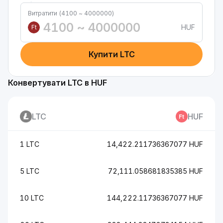
Витратити (4100 ~ 4000000)
HUF
Ft
Купити LTC
Конвертувати LTC в HUF
LTC
HUF
1 LTC
14,422.211736367077 HUF
5 LTC
72,111.058681835385 HUF
10 LTC
144,222.11736367077 HUF