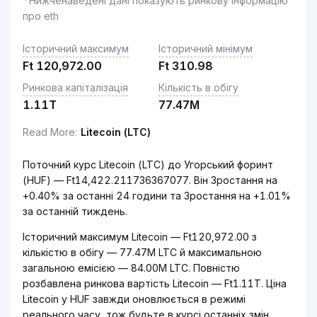
*Нижченаведені дані показують ринкову інформацію
про eth
Історичний максимум
Історичний мінімум
Ft
120,972.00
Ft
310.98
Ринкова капіталізація
Кількість в обігу
1.11T
77.47M
Read More
:
Litecoin (LTC)
Поточний курс Litecoin (LTC) до Угорський форинт
(HUF) — Ft14,422.211736367077. Він Зростання на
+0.40% за останні 24 години та Зростання на +1.01%
за останній тиждень.
Історичний максимум Litecoin — Ft120,972.00 з
кількістю в обігу — 77.47M LTC й максимальною
загальною емісією — 84.00M LTC. Повністю
розбавлена ринкова вартість Litecoin — Ft1.11T. Ціна
Litecoin у HUF завжди оновлюється в режимі
реального часу, тож будьте в курсі останніх змін