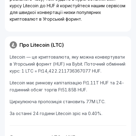
курсу Litecoin до HUF й користуйтеся нашим сервісом
для швидкої конвертації низки популярних
криптовалют в Угорський форинт.
Про Litecoin (LTC)
Litecoin — це криптовалюта, яку можна конвертувати
в Угорський форинт (HUF) на Bybit. Поточний обмінний
курс: 1 LTC = Ft14,422.211736367077 HUF.
Litecoin має ринкову капіталізацію Ft1.11T HUF та 24-
годинний обсяг торгів Ft51.85B HUF.
Циркулююча пропозиція становить 77M LTC.
За останні 24 години Litecoin зріс на 0.40%.