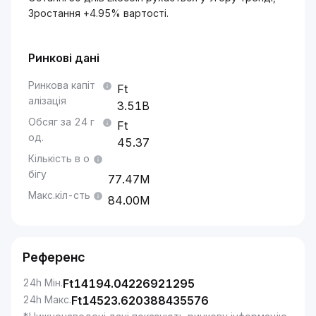
Зростання +4.95% вартості.
Ринкові дані
Ринкова капіт
алізація
3.51B
Обсяг за 24 г
од.
45.37
Кількість в о
бігу
77.47M
Макс.кіл-сть
84.00M
Референс
24h Мін.
Ft
14194.04226921295
24h Макс.
Ft
14523.620388435576