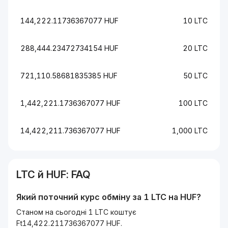
144,222.11736367077 HUF
10 LTC
288,444.23472734154 HUF
20 LTC
721,110.58681835385 HUF
50 LTC
1,442,221.1736367077 HUF
100 LTC
14,422,211.736367077 HUF
1,000 LTC
LTC
й
HUF
: FAQ
Який поточний курс обміну за 1
LTC
на
HUF
?
Станом на сьогодні 1 LTC коштує
Ft14,422.211736367077 HUF.