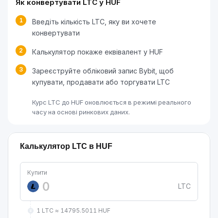
Як конвертувати LTC у HUF
1
Введіть кількість LTC, яку ви хочете
конвертувати
2
Калькулятор покаже еквівалент у HUF
3
Зареєструйте обліковий запис Bybit, щоб
купувати, продавати або торгувати LTC
Курс LTC до HUF оновлюється в режимі реального
часу на основі ринкових даних.
Калькулятор LTC в HUF
Купити
LTC
1 LTC ≈ 14795.5011 HUF