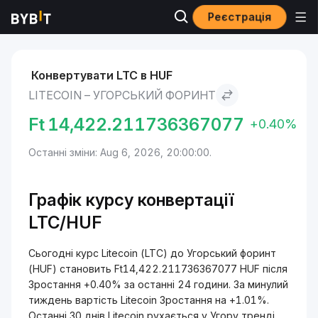
Реєстрація
Ринки
Ціна Litecoin LTC
Litecoin to Угорський форинт
Конвертувати LTC в HUF
LITECOIN – УГОРСЬКИЙ ФОРИНТ
Ft
14,422.211736367077
+0.40%
Останні зміни: Aug 6, 2026, 20:00:00.
Графік курсу конвертації
LTC/HUF
Сьогодні курс Litecoin (LTC) до Угорський форинт
(HUF) становить Ft14,422.211736367077 HUF після
Зростання +0.40% за останні 24 години. За минулий
тиждень вартість Litecoin Зростання на +1.01%.
Останні 30 днів Litecoin рухається у Угору тренді,