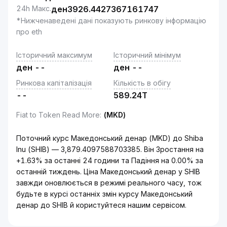
24h Макс.
ден
3926.4427367161747
*Нижченаведені дані показують ринкову інформацію
про eth
Історичний максимум
Історичний мінімум
ден
--
ден
--
Ринкова капіталізація
Кількість в обігу
--
589.24T
Fiat to Token Read More
:
(MKD)
Поточний курс Македонський денар (MKD) до Shiba
Inu (SHIB) — 3,879.4097588703385. Він Зростання на
+1.63% за останні 24 години та Падіння на 0.00% за
останній тиждень. Ціна Македонський денар у SHIB
завжди оновлюється в режимі реального часу, тож
будьте в курсі останніх змін курсу Македонський
денар до SHIB й користуйтеся нашим сервісом.