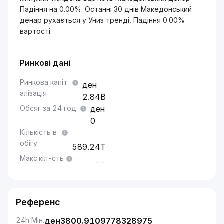
Падіння на 0.00%. Останні 30 днів Македонський
денар рухається у Униз тренді, Падіння 0.00%
вартості.
Ринкові дані
Ринкова капіт
алізація
2.84B
Обсяг за 24 год.
0
Кількість в
обігу
589.24T
Макс.кіл-сть
--
Референс
24h Мін.
ден
3800.9109778328975