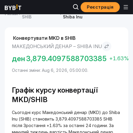
Реєстрація
Ціна Shiba Inu
Македонський денар to
Ринки
SHIB
Shiba Inu
Конвертувати MKD в SHIB
МАКЕДОНСЬКИЙ ДЕНАР – SHIBA INU
ден
3,879.4097588703385
+1.63%
Останні зміни: Aug 6, 2026, 05:00:00.
Графік курсу конвертації
MKD/SHIB
Сьогодні курс Македонський денар (MKD) до Shiba
Inu (SHIB) становить 3,879.4097588703385 SHIB
після Зростання +1.63% за останні 24 години. За
минулий тиждень вартість Македонський денар