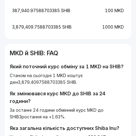
387,940.97588703385 SHIB
100 MKD
3,879,409.7588703385 SHIB
1000 MKD
MKD
й
SHIB
: FAQ
Який поточний курс обміну за 1
MKD
на
SHIB
?
Станом на сьогодні 1 MKD коштує
ден3,879.4097588703385 SHIB.
Як змінювався курс
MKD
до
SHIB
за 24
години?
За останні 24 години обмінний курс MKD до
SHIBЗростання на +1.63%.
Яка загальна кількість доступних
Shiba Inu
?