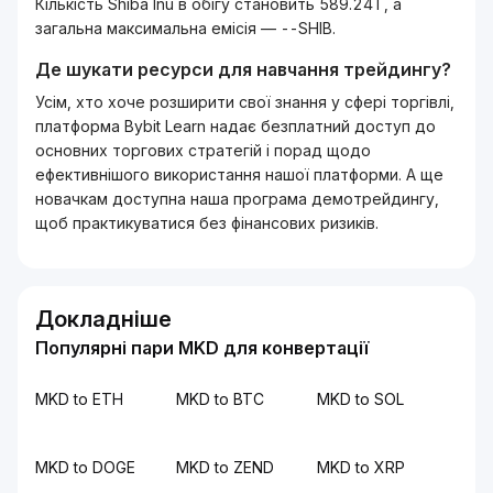
Кількість Shiba Inu в обігу становить 589.24T, а
загальна максимальна емісія — --SHIB.
Де шукати ресурси для навчання трейдингу?
Усім, хто хоче розширити свої знання у сфері торгівлі,
платформа Bybit Learn надає безплатний доступ до
основних торгових стратегій і порад щодо
ефективнішого використання нашої платформи. А ще
новачкам доступна наша програма демотрейдингу,
щоб практикуватися без фінансових ризиків.
Докладніше
Популярні пари MKD для конвертації
MKD to ETH
MKD to BTC
MKD to SOL
MKD to DOGE
MKD to ZEND
MKD to XRP