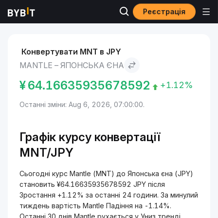
Реєстрація
Ринки
Ціна Mantle MNT
Mantle to Японська єна
Конвертувати MNT в JPY
MANTLE – ЯПОНСЬКА ЄНА
¥
64.16635935678592
+1.12%
Останні зміни: Aug 6, 2026, 07:00:00.
Графік курсу конвертації
MNT/JPY
Сьогодні курс Mantle (MNT) до Японська єна (JPY)
становить ¥64.16635935678592 JPY після
Зростання +1.12% за останні 24 години. За минулий
тиждень вартість Mantle Падіння на -1.14%.
Останні 30 днів Mantle рухається у Униз тренді,