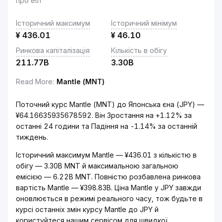
про eth
Історичний максимум
Історичний мінімум
¥
436.01
¥
46.10
Ринкова капіталізація
Кількість в обігу
211.77B
3.30B
Read More
:
Mantle (MNT)
Поточний курс Mantle (MNT) до Японська єна (JPY) —
¥64.16635935678592. Він Зростання на +1.12% за
останні 24 години та Падіння на -1.14% за останній
тиждень.
Історичний максимум Mantle — ¥436.01 з кількістю в
обігу — 3.30B MNT й максимальною загальною
емісією — 6.22B MNT. Повністю розбавлена ринкова
вартість Mantle — ¥398.83B. Ціна Mantle у JPY завжди
оновлюється в режимі реального часу, тож будьте в
курсі останніх змін курсу Mantle до JPY й
користуйтеся нашим сервісом для швидкої