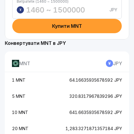
Витратити (1460 ~ 1500000)
JPY
¥
Купити MNT
Конвертувати MNT в JPY
MNT
JPY
1 MNT
64.16635935678592 JPY
5 MNT
320.8317967839296 JPY
10 MNT
641.6635935678592 JPY
20 MNT
1,283.3271871357184 JPY