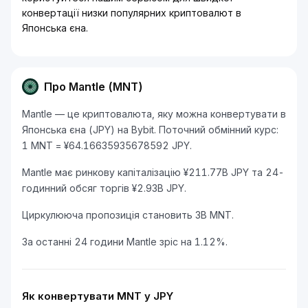
конвертації низки популярних криптовалют в
Японська єна.
Про Mantle (MNT)
Mantle — це криптовалюта, яку можна конвертувати в
Японська єна (JPY) на Bybit. Поточний обмінний курс:
1 MNT = ¥64.16635935678592 JPY.
Mantle має ринкову капіталізацію ¥211.77B JPY та 24-
годинний обсяг торгів ¥2.93B JPY.
Циркулююча пропозиція становить 3B MNT.
За останні 24 години Mantle зріс на 1.12%.
Як конвертувати MNT у JPY