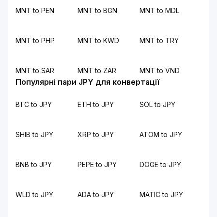
MNT to PEN
MNT to BGN
MNT to MDL
MNT to PHP
MNT to KWD
MNT to TRY
MNT to SAR
MNT to ZAR
MNT to VND
Популярні пари JPY для конвертації
BTC to JPY
ETH to JPY
SOL to JPY
SHIB to JPY
XRP to JPY
ATOM to JPY
BNB to JPY
PEPE to JPY
DOGE to JPY
WLD to JPY
ADA to JPY
MATIC to JPY