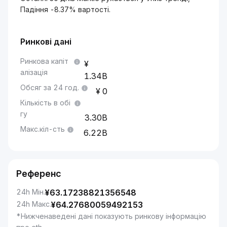
Падіння -8.37% вартості.
Ринкові дані
Ринкова капіт
алізація
1.34B
Обсяг за 24 год.
0
Кількість в обі
гу
3.30B
Макс.кіл-сть
6.22B
Референс
24h Мін.
¥
63.17238821356548
24h Макс.
¥
64.27680059492153
*Нижченаведені дані показують ринкову інформацію