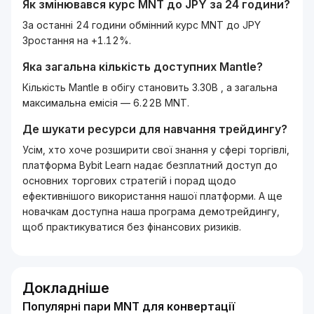
Як змінювався курс
MNT
до
JPY
за 24 години?
За останні 24 години обмінний курс MNT до JPY
Зростання на +1.12%.
Яка загальна кількість доступних
Mantle
?
Кількість Mantle в обігу становить 3.30B , а загальна
максимальна емісія — 6.22B MNT.
Де шукати ресурси для навчання трейдингу?
Усім, хто хоче розширити свої знання у сфері торгівлі,
платформа Bybit Learn надає безплатний доступ до
основних торгових стратегій і порад щодо
ефективнішого використання нашої платформи. А ще
новачкам доступна наша програма демотрейдингу,
щоб практикуватися без фінансових ризиків.
Докладніше
Популярні пари MNT для конвертації