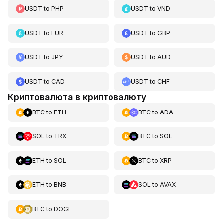
USDT
to
PHP
USDT
to
VND
USDT
to
EUR
USDT
to
GBP
USDT
to
JPY
USDT
to
AUD
USDT
to
CAD
USDT
to
CHF
Криптовалюта в криптовалюту
BTC
to
ETH
BTC
to
ADA
SOL
to
TRX
BTC
to
SOL
ETH
to
SOL
BTC
to
XRP
ETH
to
BNB
SOL
to
AVAX
BTC
to
DOGE