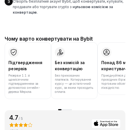
Створіть безплатний акаунт Bybit, щоб конвертувати, купувати,
3
продавати або торгувати crypto з
нульовою комісією за
конвертацію
.
Чому варто конвертувати на Bybit
Підтвердження
Без комісій за
Понад 86 мл
резервів
конвертацію
користувачів
Резерви 1:1 зі
Без прихованих
Приєднуйтеся до о
щомісячним
платежів. Котирування
провідних бірж у с
підтвердженням за
курсу — це остаточний
торговим обсягом
допомогою ончейн-
курс, за яким проходить
ліквідністю.
дерева Меркла.
оплата.
4.7
/ 5