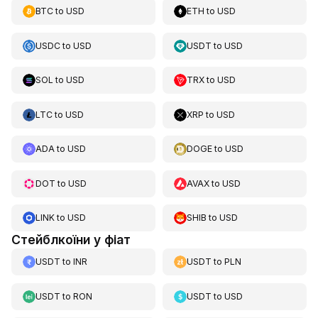
BTC
to
USD
ETH
to
USD
USDC
to
USD
USDT
to
USD
SOL
to
USD
TRX
to
USD
LTC
to
USD
XRP
to
USD
ADA
to
USD
DOGE
to
USD
DOT
to
USD
AVAX
to
USD
LINK
to
USD
SHIB
to
USD
Стейблкоїни у фіат
USDT
to
INR
USDT
to
PLN
USDT
to
RON
USDT
to
USD