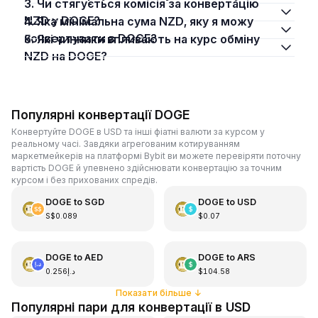
3. Чи стягується комісія за конвертацію
NZD у DOGE?
4. Яка мінімальна сума NZD, яку я можу
конвертувати в DOGE?
5. Які чинники впливають на курс обміну
NZD на DOGE?
Популярні конвертації DOGE
Конвертуйте DOGE в USD та інші фіатні валюти за курсом у
реальному часі. Завдяки агрегованим котируванням
маркетмейкерів на платформі Bybit ви можете перевіряти поточну
вартість DOGE й упевнено здійснювати конвертацію за точним
курсом і без прихованих спредів.
DOGE
to
SGD
DOGE
to
USD
S$0.089
$0.07
DOGE
to
AED
DOGE
to
ARS
د.إ0.256
$104.58
Показати більше
↓
Популярні пари для конвертації в USD