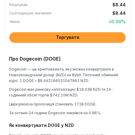
$8.44
Коштував
$8.44
Сьогоднішнє значення
+
0.00
%
Зміна
Торгувати
Про Dogecoin (DOGE)
Dogecoin — це криптовалюта, яку можна конвертувати в
Новозеландський долар (NZD) на Bybit. Поточний обмінний
курс: 1 DOGE = $8.442166031047861 NZD.
Dogecoin має ринкову капіталізацію $18.43B NZD та 24-
годинний обсяг торгів $742.10M NZD.
Циркулююча пропозиція становить 171B DOGE.
За останні 24 години Dogecoin знизився на 0.96%.
Як конвертувати DOGE у NZD