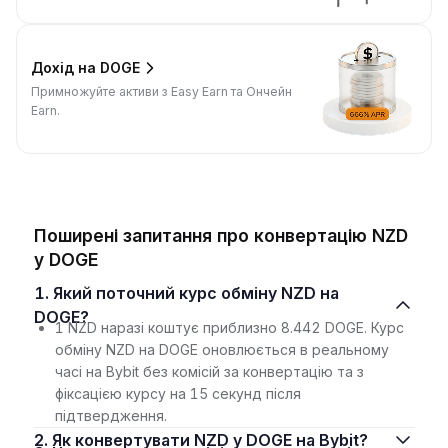
Дохід на DOGE
Примножуйте активи з Easy Earn та Ончейн
Earn.
Поширені запитання про конвертацію NZD
у DOGE
1. Який поточний курс обміну NZD на
DOGE?
1 NZD наразі коштує приблизно 8.442 DOGE. Курс
обміну NZD на DOGE оновлюється в реальному
часі на Bybit без комісій за конвертацію та з
фіксацією курсу на 15 секунд після
підтвердження.
2. Як конвертувати NZD у DOGE на Bybit?