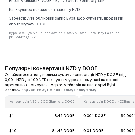
Введіть кількість DOGE, яку ви хочете конвертувати
Калькулятор покаже еквівалент у NZD
Зареєструйте обліковий запис Bybit, щоб купувати, продавати
або торгувати DOGE
Курс DOGE до NZD оновлюється в режимі реального часу на основі
ринкових даних.
Популярні конвертації NZD у DOGE
Ознайомтеся з популярними сумами конвертації NZD у DOGE (від
0,001 NZD до 100 NZD) за курсом у реальному часі на основі
агрегованих котирувань маркетмейкерів на платформі Bybit.
Зараз
24 години тому
1 місяць тому
1 року тому
Конвертація NZD у DOGE
Вартість DOGE
Конвертація DOGE у NZD
Вартіс
$1
8.44 DOGE
0.001 DOGE
$0.000
$10
84.42 DOGE
0.01 DOGE
$0.001