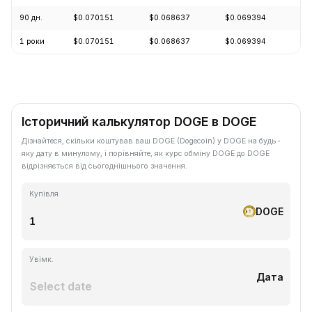
90 дн.
$0.070151
$0.068637
$0.069394
-1
1 роки
$0.070151
$0.068637
$0.069394
-6
Історичний калькулятор DOGE в DOGE
Дізнайтеся, скільки коштував ваш DOGE (Dogecoin) у DOGE на будь-
яку дату в минулому, і порівняйте, як курс обміну DOGE до DOGE
відрізняється від сьогоднішнього значення.
Купівля
DOGE
Увімк.
Дата