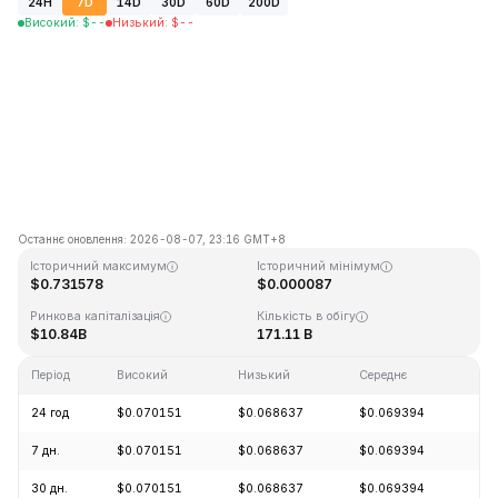
24H
7D
14D
30D
60D
200D
Високий
:
$
--
Низький
:
$
--
Останнє оновлення: 2026-08-07, 23:16 GMT+8
Історичний максимум
Історичний мінімум
$0.731578
$0.000087
Ринкова капіталізація
Кількість в обігу
$10.84B
171.11 B
Період
Високий
Низький
Середнє
Зм
24 год
$0.070151
$0.068637
$0.069394
+0
7 дн.
$0.070151
$0.068637
$0.069394
+0
30 дн.
$0.070151
$0.068637
$0.069394
-2