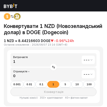
Головна
Новозеландський долар(NZD) to Dogecoin(DOGE)
Конвертувати 1 NZD (Новозеландський
долар) в DOGE (Dogecoin)
1 NZD ≈ 8.44216603 DOGE
▼
-0.96%
24h
Останнє оновлення
：
2026/08/07 23:16
(
GMT+8
)
Витрачаєте
---
Отримуєте ~
---
0.001
0.01
0.1
1
5
10
100
Конвертація
Нульові комісії · 350+ криптовалют · 40+ фіатних валют