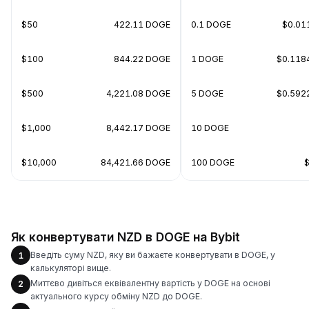
$50
422.11 DOGE
0.1 DOGE
$0.01
$100
844.22 DOGE
1 DOGE
$0.118
$500
4,221.08 DOGE
5 DOGE
$0.592
$1,000
8,442.17 DOGE
10 DOGE
$10,000
84,421.66 DOGE
100 DOGE
Як конвертувати NZD в DOGE на Bybit
Введіть суму NZD, яку ви бажаєте конвертувати в DOGE, у
1
калькуляторі вище.
Миттєво дивіться еквівалентну вартість у DOGE на основі
2
актуального курсу обміну NZD до DOGE.