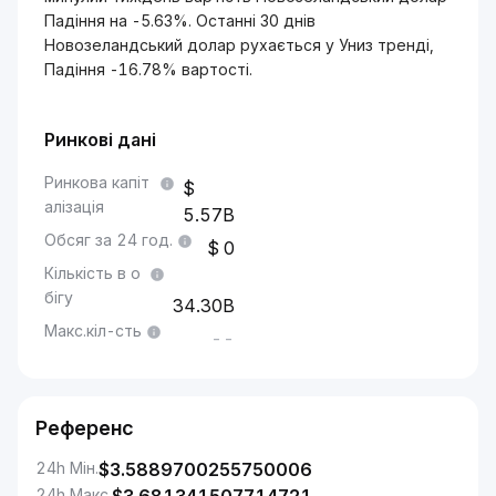
Падіння на -5.63%. Останні 30 днів
Новозеландський долар рухається у Униз тренді,
Падіння -16.78% вартості.
Ринкові дані
Ринкова капіт
алізація
5.57B
Обсяг за 24 год.
0
Кількість в о
бігу
34.30B
Макс.кіл-сть
--
Референс
24h Мін.
$
3.5889700255750006
24h Макс.