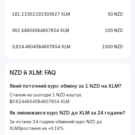
181.22302292303927 XLM
50 NZD
362.44604584607854 XLM
100 NZD
3,624.4604584607854 XLM
1000 NZD
NZD
й
XLM
: FAQ
Який поточний курс обміну за 1
NZD
на
XLM
?
Станом на сьогодні 1 NZD коштує
$3.6244604584607854 XLM.
Як змінювався курс
NZD
до
XLM
за 24 години?
За останні 24 години обмінний курс NZD до
XLMЗростання на +0.19%.