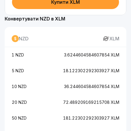
Купити XLM
Конвертувати NZD в XLM
NZD
XLM
1 NZD
3.6244604584607854 XLM
5 NZD
18.122302292303927 XLM
10 NZD
36.244604584607854 XLM
20 NZD
72.489209169215708 XLM
50 NZD
181.22302292303927 XLM