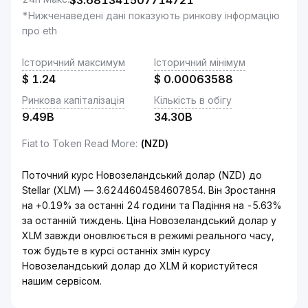
$
3.681341507714721
*Нижченаведені дані показують ринкову інформацію
про eth
Історичний максимум
Історичний мінімум
$
1.24
$
0.00063588
Ринкова капіталізація
Кількість в обігу
9.49B
34.30B
Fiat to Token Read More
:
(NZD)
Поточний курс Новозеландський долар (NZD) до
Stellar (XLM) — 3.6244604584607854. Він Зростання
на +0.19% за останні 24 години та Падіння на -5.63%
за останній тиждень. Ціна Новозеландський долар у
XLM завжди оновлюється в режимі реального часу,
тож будьте в курсі останніх змін курсу
Новозеландський долар до XLM й користуйтеся
нашим сервісом.