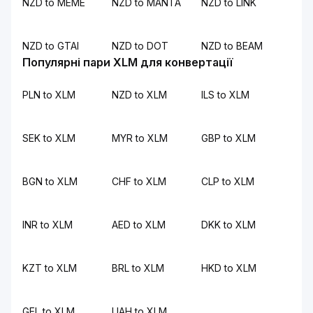
NZD to MEME
NZD to MANTA
NZD to LINK
NZD to GTAI
NZD to DOT
NZD to BEAM
Популярні пари XLM для конвертації
PLN to XLM
NZD to XLM
ILS to XLM
SEK to XLM
MYR to XLM
GBP to XLM
BGN to XLM
CHF to XLM
CLP to XLM
INR to XLM
AED to XLM
DKK to XLM
KZT to XLM
BRL to XLM
HKD to XLM
GEL to XLM
UAH to XLM