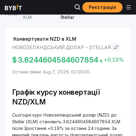
Реєстрація
Ціна Stellar
Новозеландський долар to
Ринки
XLM
Stellar
Конвертувати NZD в XLM
НОВОЗЕЛАНДСЬКИЙ ДОЛАР – STELLAR
$
3.6244604584607854
+0.19%
Останні зміни: Aug 7, 2026, 02:00:00.
Графік курсу конвертації
NZD/XLM
Сьогодні курс Новозеландський долар (NZD) до
Stellar (XLM) становить 3.6244604584607854 XLM
після Зростання +0.19% за останні 24 години. За
минулий тиждень вартість Новозеландський долар