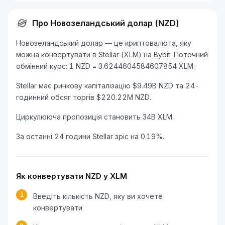
Про Новозеландський долар (NZD)
Новозеландський долар — це криптовалюта, яку
можна конвертувати в Stellar (XLM) на Bybit. Поточний
обмінний курс: 1 NZD = 3.6244604584607854 XLM.
Stellar має ринкову капіталізацію $9.49B NZD та 24-
годинний обсяг торгів $220.22M NZD.
Циркулююча пропозиція становить 34B XLM.
За останні 24 години Stellar зріс на 0.19%.
Як конвертувати NZD у XLM
1
Введіть кількість NZD, яку ви хочете
конвертувати