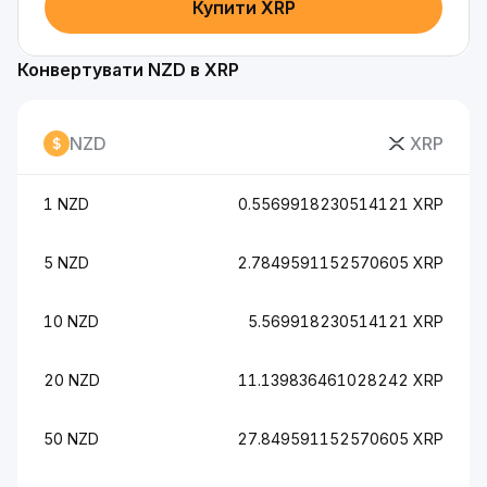
Купити XRP
Конвертувати NZD в XRP
NZD
XRP
1 NZD
0.5569918230514121 XRP
5 NZD
2.7849591152570605 XRP
10 NZD
5.569918230514121 XRP
20 NZD
11.139836461028242 XRP
50 NZD
27.849591152570605 XRP