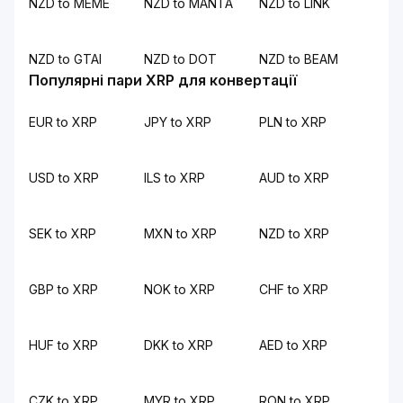
NZD to MEME
NZD to MANTA
NZD to LINK
NZD to GTAI
NZD to DOT
NZD to BEAM
Популярні пари XRP для конвертації
EUR to XRP
JPY to XRP
PLN to XRP
USD to XRP
ILS to XRP
AUD to XRP
SEK to XRP
MXN to XRP
NZD to XRP
GBP to XRP
NOK to XRP
CHF to XRP
HUF to XRP
DKK to XRP
AED to XRP
CZK to XRP
MYR to XRP
RON to XRP