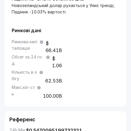
Новозеландський долар рухається у Униз тренді,
Падіння -10.03% вартості.
Ринкові дані
Ринкова капі
талізація
66.41B
Обсяг за 24 го
д.
1.06
Кількість в о
бігу
62.53B
Макс.кіл-ст
ь
100.00B
Референс
24h Мін.
$
0.5470095199732321