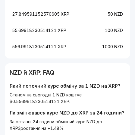
27.849591152570605 XRP
50 NZD
55.69918230514121 XRP
100 NZD
556.9918230514121 XRP
1000 NZD
NZD
й
XRP
: FAQ
Який поточний курс обміну за 1
NZD
на
XRP
?
Станом на сьогодні 1 NZD коштує
$0.5569918230514121 XRP.
Як змінювався курс
NZD
до
XRP
за 24 години?
За останні 24 години обмінний курс NZD до
XRPЗростання на +1.48%.