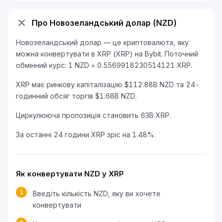
Про Новозеландський долар (NZD)
Новозеландський долар — це криптовалюта, яку
можна конвертувати в XRP (XRP) на Bybit. Поточний
обмінний курс: 1 NZD = 0.5569918230514121 XRP.
XRP має ринкову капіталізацію $112.88B NZD та 24-
годинний обсяг торгів $1.68B NZD.
Циркулююча пропозиція становить 63B XRP.
За останні 24 години XRP зріс на 1.48%.
Як конвертувати NZD у XRP
1
Введіть кількість NZD, яку ви хочете
конвертувати