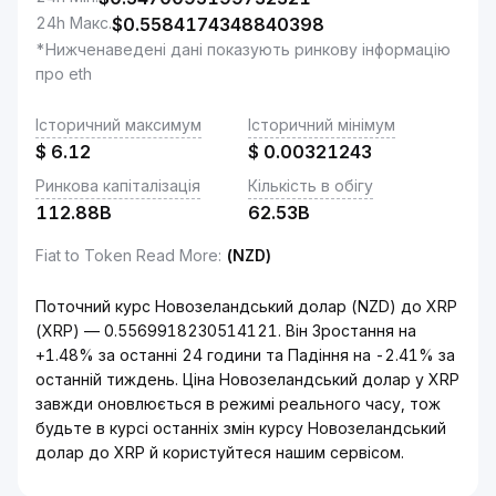
24h Макс.
$
0.5584174348840398
*Нижченаведені дані показують ринкову інформацію
про eth
Історичний максимум
Історичний мінімум
$
6.12
$
0.00321243
Ринкова капіталізація
Кількість в обігу
112.88B
62.53B
Fiat to Token Read More
:
(NZD)
Поточний курс Новозеландський долар (NZD) до XRP
(XRP) — 0.5569918230514121. Він Зростання на
+1.48% за останні 24 години та Падіння на -2.41% за
останній тиждень. Ціна Новозеландський долар у XRP
завжди оновлюється в режимі реального часу, тож
будьте в курсі останніх змін курсу Новозеландський
долар до XRP й користуйтеся нашим сервісом.