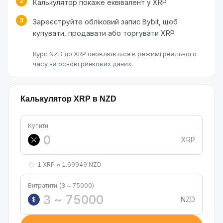
2
Калькулятор покаже еквівалент у XRP
3
Зареєструйте обліковий запис Bybit, щоб
купувати, продавати або торгувати XRP
Курс NZD до XRP оновлюється в режимі реального
часу на основі ринкових даних.
Калькулятор XRP в NZD
Купити
XRP
1 XRP ≈ 1.69949 NZD
Витратити (3 ~ 75000)
NZD
$