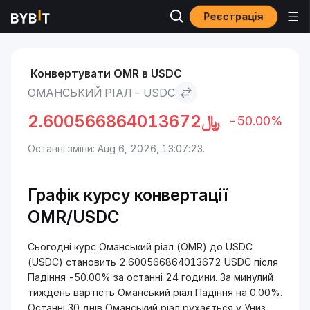
Реєстрація
Ринки
Ціна USDC USDC
Оманський ріал to USDC
Конвертувати OMR в USDC
ОМАНСЬКИЙ РІАЛ – USDC
2.600566864013672
﷼
-50.00%
Останні зміни: Aug 6, 2026, 13:07:23.
Графік курсу конвертації
OMR/USDC
Сьогодні курс Оманський ріал (OMR) до USDC
(USDC) становить 2.600566864013672 USDC після
Падіння -50.00% за останні 24 години. За минулий
тиждень вартість Оманський ріал Падіння на 0.00%.
Останні 30 днів Оманський ріал рухається у Униз