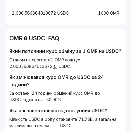
2,600.566864013672 USDC
1000 OMR
OMR
й
USDC
: FAQ
Який поточний курс обміну за 1
OMR
на
USDC
?
Станом на сьогодні 1 OMR коштує
﷼2.600566864013672 USDC.
Як змінювався курс
OMR
до
USDC
за 24
години?
За останні 24 години обмінний курс OMR до
USDCПадіння на -50.00%.
Яка загальна кількість доступних
USDC
?
Кількість USDC в обігу становить 71.78B, а загальна
максимальна емісія — --USDC.