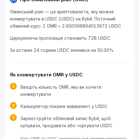
Оманський ріал — це криптовалюта, яку можна
конвертувати в USDC (USDC) на Bybit. Поточний
обмінний курс: 1 OMR = 2.600566864013672 USDC.
Циркулююча пропозиція становить 72B USDC.
За останні 24 години USDC знизився на 50.00%.
Як конвертувати OMR у USDC
1
Введіть кількість OMR, яку ви хочете
конвертувати
2
Калькулятор покаже еквівалент у USDC
3
Зареєструйте обліковий запис Bybit, щоб
купувати, продавати або торгувати USDC
Курс OMR до USDC оновлюється в режимі реального