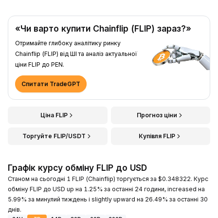
«Чи варто купити Chainflip (FLIP) зараз?»
Отримайте глибоку аналітику ринку
Chainflip (FLIP) від ШІ та аналіз актуальної
ціни FLIP до PEN.
Спитати TradeGPT
Ціна FLIP
Прогноз ціни
Торгуйте FLIP/USDT
Купівля FLIP
Графік курсу обміну FLIP до USD
Станом на сьогодні 1 FLIP (Chainflip) торгується за $0.348322. Курс
обміну FLIP до USD up на 1.25% за останні 24 години, increased на
5.99% за минулий тиждень і slightly upward на 26.49% за останні 30
днів.