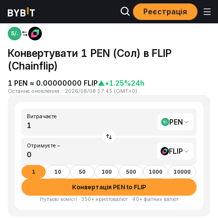
Реєстрація
Головна
PEN to FLIP
Конвертувати 1 PEN (Сол) в FLIP
(Chainflip)
1 PEN ≈ 0.00000000 FLIP
▲
+1.25%
24h
Останнє оновлення
：
2026/08/08 17:45
(
GMT+0
)
Витрачаєте
PEN
Отримуєте ~
FLIP
1
10
50
100
500
1000
10000
Конвертація PEN to FLIP
Нульові комісії · 350+ криптовалют · 40+ фіатних валют