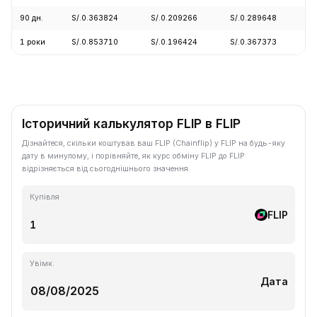
90 дн.
S/.0.363824
S/.0.209266
S/.0.289648
+
1 роки
S/.0.853710
S/.0.196424
S/.0.367373
-
Історичний калькулятор FLIP в FLIP
Дізнайтеся, скільки коштував ваш FLIP (Chainflip) у FLIP на будь-яку
дату в минулому, і порівняйте, як курс обміну FLIP до FLIP
відрізняється від сьогоднішнього значення.
Купівля
FLIP
Увімк.
Дата