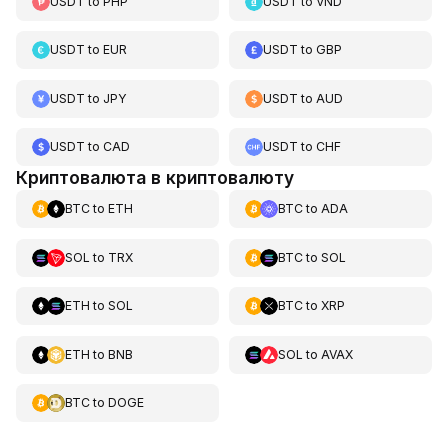
USDT
to
PHP
USDT
to
VND
USDT
to
EUR
USDT
to
GBP
USDT
to
JPY
USDT
to
AUD
USDT
to
CAD
USDT
to
CHF
Криптовалюта в криптовалюту
BTC
to
ETH
BTC
to
ADA
SOL
to
TRX
BTC
to
SOL
ETH
to
SOL
BTC
to
XRP
ETH
to
BNB
SOL
to
AVAX
BTC
to
DOGE