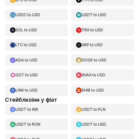
USDC
to
USD
USDT
to
USD
SOL
to
USD
TRX
to
USD
LTC
to
USD
XRP
to
USD
ADA
to
USD
DOGE
to
USD
DOT
to
USD
AVAX
to
USD
LINK
to
USD
SHIB
to
USD
Стейблкоїни у фіат
USDT
to
INR
USDT
to
PLN
USDT
to
RON
USDT
to
USD