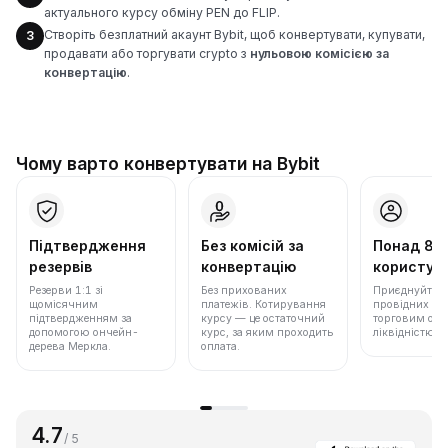
актуального курсу обміну PEN до FLIP.
Створіть безплатний акаунт Bybit, щоб конвертувати, купувати,
3
продавати або торгувати crypto з
нульовою комісією за
конвертацію
.
Чому варто конвертувати на Bybit
Підтвердження
Без комісій за
Понад 86
резервів
конвертацію
користува
Резерви 1:1 зі
Без прихованих
Приєднуйтеся 
щомісячним
платежів. Котирування
провідних бір
підтвердженням за
курсу — це остаточний
торговим обс
допомогою ончейн-
курс, за яким проходить
ліквідністю.
дерева Меркла.
оплата.
4.7
/ 5