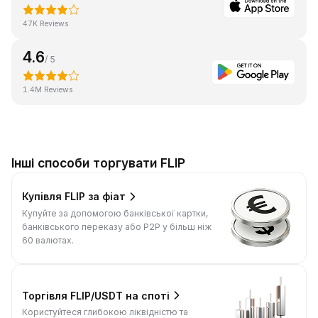
47K Reviews
4.6
/ 5
1.4M Reviews
Інші способи торгувати FLIP
Купівля FLIP за фіат
Купуйте за допомогою банківської картки,
банківського переказу або P2P у більш ніж
60 валютах.
Торгівля FLIP/USDT на споті
Користуйтеся глибокою ліквідністю та