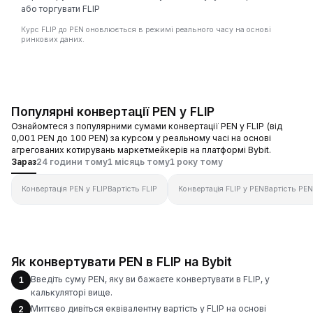
або торгувати FLIP
Курс FLIP до PEN оновлюється в режимі реального часу на основі
ринкових даних.
Популярні конвертації PEN у FLIP
Ознайомтеся з популярними сумами конвертації PEN у FLIP (від
0,001 PEN до 100 PEN) за курсом у реальному часі на основі
агрегованих котирувань маркетмейкерів на платформі Bybit.
Зараз
24 години тому
1 місяць тому
1 року тому
Конвертація PEN у FLIP
Вартість FLIP
Конвертація FLIP у PEN
Вартість PEN
Як конвертувати PEN в FLIP на Bybit
Введіть суму PEN, яку ви бажаєте конвертувати в FLIP, у
1
калькуляторі вище.
Миттєво дивіться еквівалентну вартість у FLIP на основі
2