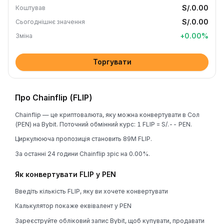
S/.0.00
Коштував
S/.0.00
Сьогоднішнє значення
+
0.00
%
Зміна
Торгувати
Про Chainflip (FLIP)
Chainflip — це криптовалюта, яку можна конвертувати в Сол
(PEN) на Bybit. Поточний обмінний курс: 1 FLIP = S/.-- PEN.
Циркулююча пропозиція становить 89M FLIP.
За останні 24 години Chainflip зріс на 0.00%.
Як конвертувати FLIP у PEN
Введіть кількість FLIP, яку ви хочете конвертувати
Калькулятор покаже еквівалент у PEN
Зареєструйте обліковий запис Bybit, щоб купувати, продавати