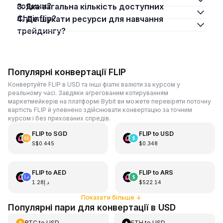
години?
3. Яка загальна кількість доступних
Chainflip?
4. Де шукати ресурси для навчання
трейдингу?
Популярні конвертації FLIP
Конвертуйте FLIP в USD та інші фіатні валюти за курсом у
реальному часі. Завдяки агрегованим котируванням
маркетмейкерів на платформі Bybit ви можете перевіряти поточну
вартість FLIP й упевнено здійснювати конвертацію за точним
курсом і без прихованих спредів.
FLIP
to
SGD
FLIP
to
USD
S$0.445
$0.348
FLIP
to
AED
FLIP
to
ARS
د.إ1.28
$522.14
Показати більше
↓
Популярні пари для конвертації в USD
BTC
to
USD
ETH
to
USD