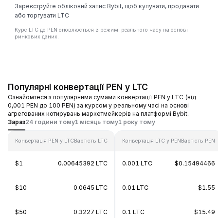
Зареєструйте обліковий запис Bybit, щоб купувати, продавати
або торгувати LTC
Курс LTC до PEN оновлюється в режимі реального часу на основі
ринкових даних.
Популярні конвертації PEN у LTC
Ознайомтеся з популярними сумами конвертації PEN у LTC (від
0,001 PEN до 100 PEN) за курсом у реальному часі на основі
агрегованих котирувань маркетмейкерів на платформі Bybit.
Зараз
24 години тому
1 місяць тому
1 року тому
Конвертація PEN у LTC
Вартість LTC
Конвертація LTC у PEN
Вартість PEN
$1
0.00645392 LTC
0.001 LTC
$0.15494466
$10
0.0645 LTC
0.01 LTC
$1.55
$50
0.3227 LTC
0.1 LTC
$15.49