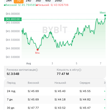
24H
7D
14D
30D
60D
200D
Високий
:
S/.
45.794565
Низький
:
S/.
43.926706
Останнє оновлення: 2026-08-07, 10:00 GMT+0
Історичний максимум
Історичний мінімум
S/.410.26
S/.1.15
Ринкова капіталізація
Кількість в обігу
S/.3.54B
77.47 M
Період
Високий
Низький
Середнє
Змі
24 год
S/.45.69
S/.45.40
S/.45.55
+1.
7 дн.
S/.45.69
S/.44.18
S/.44.82
+1.
30 дн.
S/.47.77
S/.43.52
S/.45.47
+5.