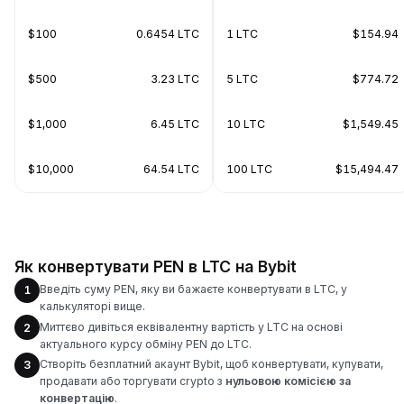
$100
0.6454 LTC
1 LTC
$154.94
$500
3.23 LTC
5 LTC
$774.72
$1,000
6.45 LTC
10 LTC
$1,549.45
$10,000
64.54 LTC
100 LTC
$15,494.47
Як конвертувати PEN в LTC на Bybit
Введіть суму PEN, яку ви бажаєте конвертувати в LTC, у
1
калькуляторі вище.
Миттєво дивіться еквівалентну вартість у LTC на основі
2
актуального курсу обміну PEN до LTC.
Створіть безплатний акаунт Bybit, щоб конвертувати, купувати,
3
продавати або торгувати crypto з
нульовою комісією за
конвертацію
.