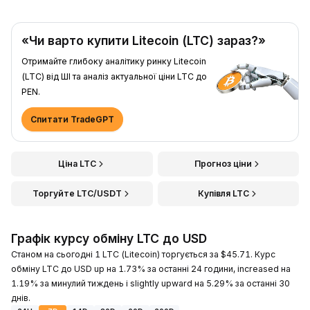
«Чи варто купити Litecoin (LTC) зараз?»
Отримайте глибоку аналітику ринку Litecoin
(LTC) від ШІ та аналіз актуальної ціни LTC до
PEN.
Спитати TradeGPT
Ціна LTC
Прогноз ціни
Торгуйте LTC/USDT
Купівля LTC
Графік курсу обміну LTC до USD
Станом на сьогодні 1 LTC (Litecoin) торгується за $45.71. Курс
обміну LTC до USD up на 1.73% за останні 24 години, increased на
1.19% за минулий тиждень і slightly upward на 5.29% за останні 30
днів.