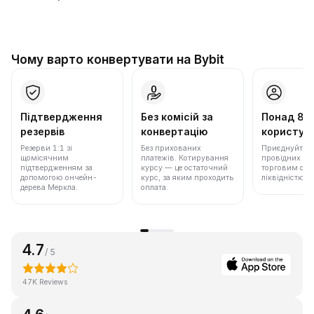
Чому варто конвертувати на Bybit
Підтвердження
Без комісій за
Понад 86
резервів
конвертацію
користува
Резерви 1:1 зі
Без прихованих
Приєднуйтеся 
щомісячним
платежів. Котирування
провідних бір
підтвердженням за
курсу — це остаточний
торговим обс
допомогою ончейн-
курс, за яким проходить
ліквідністю.
дерева Меркла.
оплата.
4.7
/ 5
47K Reviews