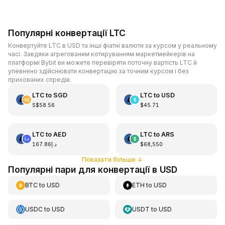
Популярні конвертації LTC
Конвертуйте LTC в USD та інші фіатні валюти за курсом у реальному
часі. Завдяки агрегованим котируванням маркетмейкерів на
платформі Bybit ви можете перевіряти поточну вартість LTC й
упевнено здійснювати конвертацію за точним курсом і без
прихованих спредів.
LTC
to
SGD
LTC
to
USD
S$58.56
$45.71
LTC
to
AED
LTC
to
ARS
د.إ167.86
$68,550
Показати більше
↓
Популярні пари для конвертації в USD
BTC
to
USD
ETH
to
USD
USDC
to
USD
USDT
to
USD