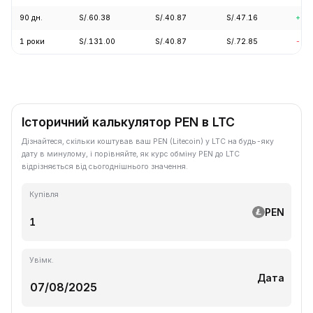
90 дн.
S/.60.38
S/.40.87
S/.47.16
+7.
1 роки
S/.131.00
S/.40.87
S/.72.85
-61
Історичний калькулятор PEN в LTC
Дізнайтеся, скільки коштував ваш PEN (Litecoin) у LTC на будь-яку
дату в минулому, і порівняйте, як курс обміну PEN до LTC
відрізняється від сьогоднішнього значення.
Купівля
PEN
Увімк.
Дата