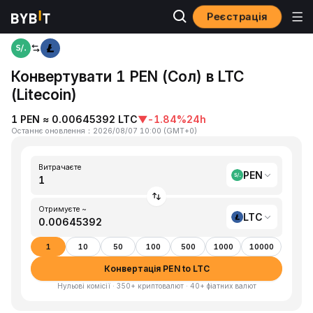
Реєстрація
Головна
PEN to LTC
Конвертувати 1 PEN (Сол) в LTC
(Litecoin)
1 PEN ≈ 0.00645392 LTC
▼
-1.84%
24h
Останнє оновлення
：
2026/08/07 10:00
(
GMT+0
)
Витрачаєте
PEN
Отримуєте ~
LTC
1
10
50
100
500
1000
10000
Конвертація PEN to LTC
Нульові комісії · 350+ криптовалют · 40+ фіатних валют