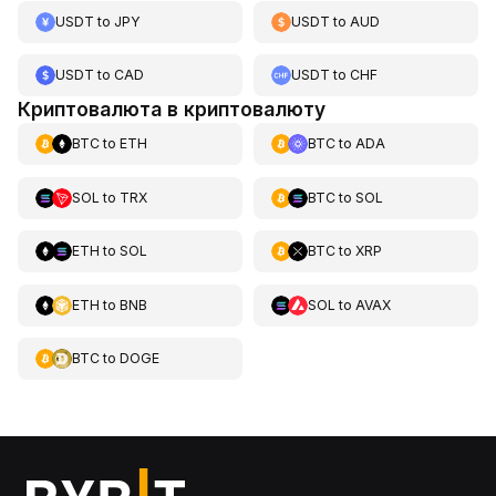
USDT
to
JPY
USDT
to
AUD
USDT
to
CAD
USDT
to
CHF
Криптовалюта в криптовалюту
BTC
to
ETH
BTC
to
ADA
SOL
to
TRX
BTC
to
SOL
ETH
to
SOL
BTC
to
XRP
ETH
to
BNB
SOL
to
AVAX
BTC
to
DOGE