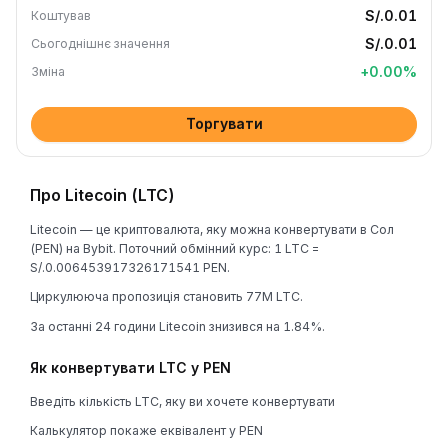
S/.0.01
Коштував
S/.0.01
Сьогоднішнє значення
+
0.00
%
Зміна
Торгувати
Про Litecoin (LTC)
Litecoin — це криптовалюта, яку можна конвертувати в Сол
(PEN) на Bybit. Поточний обмінний курс: 1 LTC =
S/.0.006453917326171541 PEN.
Циркулююча пропозиція становить 77M LTC.
За останні 24 години Litecoin знизився на 1.84%.
Як конвертувати LTC у PEN
Введіть кількість LTC, яку ви хочете конвертувати
Калькулятор покаже еквівалент у PEN