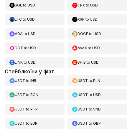
SOL
to
USD
TRX
to
USD
LTC
to
USD
XRP
to
USD
ADA
to
USD
DOGE
to
USD
DOT
to
USD
AVAX
to
USD
LINK
to
USD
SHIB
to
USD
Стейблкоїни у фіат
USDT
to
INR
USDT
to
PLN
USDT
to
RON
USDT
to
USD
USDT
to
PHP
USDT
to
VND
USDT
to
EUR
USDT
to
GBP