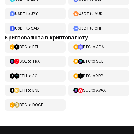
USDT
to
JPY
USDT
to
AUD
USDT
to
CAD
USDT
to
CHF
Криптовалюта в криптовалюту
BTC
to
ETH
BTC
to
ADA
SOL
to
TRX
BTC
to
SOL
ETH
to
SOL
BTC
to
XRP
ETH
to
BNB
SOL
to
AVAX
BTC
to
DOGE