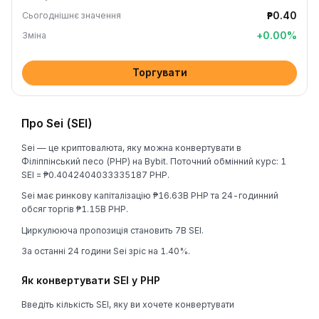
₱0.40
Сьогоднішнє значення
+
0.00
%
Зміна
Торгувати
Про Sei (SEI)
Sei — це криптовалюта, яку можна конвертувати в
Філіппінський песо (PHP) на Bybit. Поточний обмінний курс: 1
SEI = ₱0.4042404033335187 PHP.
Sei має ринкову капіталізацію ₱16.63B PHP та 24-годинний
обсяг торгів ₱1.15B PHP.
Циркулююча пропозиція становить 7B SEI.
За останні 24 години Sei зріс на 1.40%.
Як конвертувати SEI у PHP
Введіть кількість SEI, яку ви хочете конвертувати