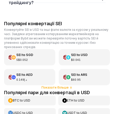
трейдингу?
Популярні конвертації SEI
Конвертуйте SEI в USD та інші фіатні валюти за курсом у реальному
часі. Завдяки агрегованим котируванням маркетмейкерів на
платформі Bybit ви можете перевіряти поточну вартість SEI й
упевнено здійснювати конвертацію за точним курсом і без
прихованих спредів.
SEI
to
SGD
SEI
to
USD
S$0.052
$0.041
SEI
to
AED
SEI
to
ARS
د.إ0.149
$60.95
Показати більше
↓
Популярні пари для конвертації в USD
BTC
to
USD
ETH
to
USD
USDC
to
USD
USDT
to
USD