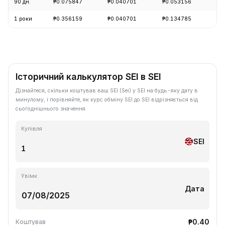
90 дн.
₱0.075847
₱0.040701
₱0.053156
-1
1 роки
₱0.356159
₱0.040701
₱0.134785
-8
Історичний калькулятор SEI в SEI
Дізнайтеся, скільки коштував ваш SEI (Sei) у SEI на будь-яку дату в
минулому, і порівняйте, як курс обміну SEI до SEI відрізняється від
сьогоднішнього значення.
Купівля
SEI
Увімк.
Дата
₱0.40
Коштував