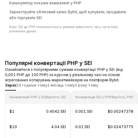
Калькулятор покаже еквівалент у PHP
Зареєструйте обліковий запис Bybit, щоб купувати, продавати
або торгувати SEI
Курс SEI до PHP оновлюється в режимі реального часу на основі
ринкових даних.
Популярні конвертації PHP у SEI
Ознайомтеся з популярними сумами конвертації PHP у SEI (від
0,001 PHP до 100 PHP) за курсом у реальному часі на основі
агрегованих котирувань маркетмейкерів на платформі Bybit.
Зараз
24 години тому
1 місяць тому
1 року тому
Конвертація PHP у SEI
Вартість SEI
Конвертація SEI у PHP
Вартість PHP
$1
0.4042 SEI
0.001 SEI
$0.00247378
$10
4.04 SEI
0.01 SEI
$0.02473775