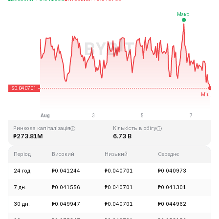
Останнє оновлення: 2026-08-07, 19:12 GMT+0
Історичний максимум
Історичний мінімум
₱1.14
₱0.040542
Ринкова капіталізація
Кількість в обігу
₱273.81M
6.73 B
Період
Високий
Низький
Середнє
Зм
24 год
₱0.041244
₱0.040701
₱0.040973
-1
7 дн.
₱0.041556
₱0.040701
₱0.041301
-2
30 дн.
₱0.049947
₱0.040701
₱0.044962
-1