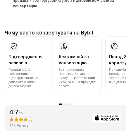
продавати або торгувати crypto з
нульовою комісією за
конвертацію
.
Чому варто конвертувати на Bybit
Підтвердження
Без комісій за
Понад 86
резервів
конвертацію
користува
Резерви 1:1 зі
Без прихованих
Приєднуйтеся 
щомісячним
платежів. Котирування
провідних бір
підтвердженням за
курсу — це остаточний
торговим обс
допомогою ончейн-
курс, за яким проходить
ліквідністю.
дерева Меркла.
оплата.
4.7
/ 5
47K Reviews