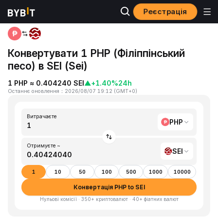
Реєстрація
Головна
PHP to SEI
Конвертувати 1 PHP (Філіппінський
песо) в SEI (Sei)
1 PHP ≈ 0.404240 SEI
▲
+1.40%
24h
Останнє оновлення
：
2026/08/07 19:12
(
GMT+0
)
Витрачаєте
PHP
Отримуєте ~
SEI
1
10
50
100
500
1000
10000
Конвертація PHP to SEI
Нульові комісії · 350+ криптовалют · 40+ фіатних валют