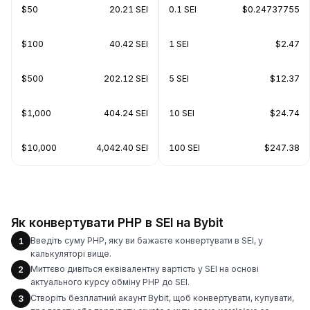
$50
20.21 SEI
0.1 SEI
$0.24737755
$100
40.42 SEI
1 SEI
$2.47
$500
202.12 SEI
5 SEI
$12.37
$1,000
404.24 SEI
10 SEI
$24.74
$10,000
4,042.40 SEI
100 SEI
$247.38
Як конвертувати PHP в SEI на Bybit
Введіть суму PHP, яку ви бажаєте конвертувати в SEI, у
1
калькуляторі вище.
Миттєво дивіться еквівалентну вартість у SEI на основі
2
актуального курсу обміну PHP до SEI.
Створіть безплатний акаунт Bybit, щоб конвертувати, купувати,
3