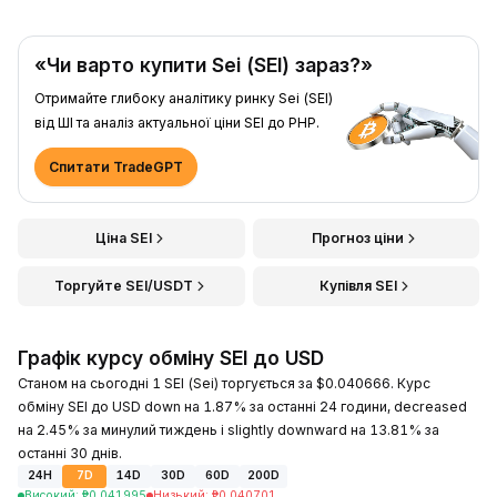
«Чи варто купити Sei (SEI) зараз?»
Отримайте глибоку аналітику ринку Sei (SEI)
від ШІ та аналіз актуальної ціни SEI до PHP.
Спитати TradeGPT
Ціна SEI
Прогноз ціни
Торгуйте SEI/USDT
Купівля SEI
Графік курсу обміну SEI до USD
Станом на сьогодні 1 SEI (Sei) торгується за $0.040666. Курс
обміну SEI до USD down на 1.87% за останні 24 години, decreased
на 2.45% за минулий тиждень і slightly downward на 13.81% за
останні 30 днів.
24H
7D
14D
30D
60D
200D
Високий
:
₱
0.041995
Низький
:
₱
0.040701