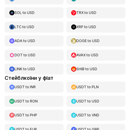
SOL
to
USD
TRX
to
USD
LTC
to
USD
XRP
to
USD
ADA
to
USD
DOGE
to
USD
DOT
to
USD
AVAX
to
USD
LINK
to
USD
SHIB
to
USD
Стейблкоїни у фіат
USDT
to
INR
USDT
to
PLN
USDT
to
RON
USDT
to
USD
USDT
to
PHP
USDT
to
VND
USDT
to
EUR
USDT
to
GBP