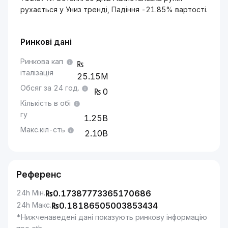
рухається у Униз тренді, Падіння -21.85% вартості.
Ринкові дані
Ринкова кап
італізація
25.15M
Обсяг за 24 год.
0
Кількість в обі
гу
1.25B
Макс.кіл-сть
2.10B
Референс
24h Мін.
₨
0.17387773365170686
24h Макс.
₨
0.18186505003853434
*Нижченаведені дані показують ринкову інформацію