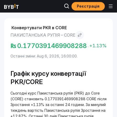
Реєстрація
Ринки
Ціна Core CORE
Пакистанська рупія to Core
Конвертувати PKR в CORE
ПАКИСТАНСЬКА РУПІЯ – CORE
₨
0.1770391469908288
+1.13%
Останні зміни: Aug 6, 2026, 16:00:00.
Графік курсу конвертації
PKR/CORE
Сьогодні курс Пакистанська рупія (PKR) до Core
(CORE) становить 0.1770391469908288 CORE після
Зростання +1.13% за останні 24 години. За минулий
тиждень вартість Пакистанська рупія Зростання на
+12.87%. Останні 30 днів Пакистанська рупія