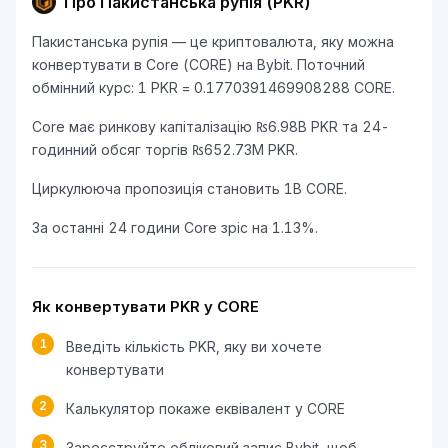
Про Пакистанська рупія (PKR)
Пакистанська рупія — це криптовалюта, яку можна
конвертувати в Core (CORE) на Bybit. Поточний
обмінний курс: 1 PKR = 0.1770391469908288 CORE.
Core має ринкову капіталізацію ₨6.98B PKR та 24-
годинний обсяг торгів ₨652.73M PKR.
Циркулююча пропозиція становить 1B CORE.
За останні 24 години Core зріс на 1.13%.
Як конвертувати PKR у CORE
1
Введіть кількість PKR, яку ви хочете
конвертувати
2
Калькулятор покаже еквівалент у CORE
3
Зареєструйте обліковий запис Bybit, щоб