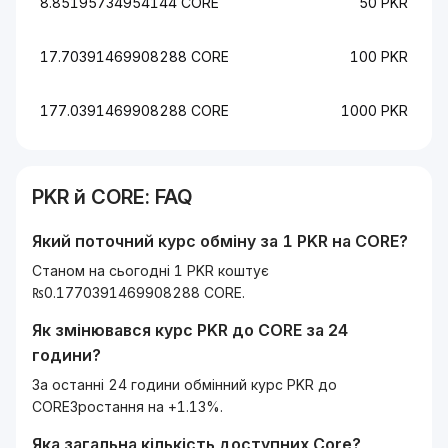
8.85195734954144 CORE
50 PKR
17.70391469908288 CORE
100 PKR
177.0391469908288 CORE
1000 PKR
PKR
й
CORE
: FAQ
Який поточний курс обміну за 1
PKR
на
CORE
?
Станом на сьогодні 1 PKR коштує
₨0.1770391469908288 CORE.
Як змінювався курс
PKR
до
CORE
за 24
години?
За останні 24 години обмінний курс PKR до
COREЗростання на +1.13%.
Яка загальна кількість доступних
Core
?