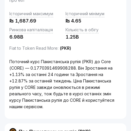
про eth
Історичний максимум
Історичний мінімум
₨
1,687.69
₨
4.65
Ринкова капіталізація
Кількість в обігу
6.98B
1.25B
Fiat to Token Read More
:
(PKR)
Поточний курс Пакистанська рупія (PKR) до Core
(CORE) — 0.1770391469908288. Він Зростання на
+1.13% за останні 24 години та Зростання на
+12.87% за останній тиждень. Ціна Пакистанська
рупія у CORE завжди оновлюється в режимі
реального часу, тож будьте в курсі останніх змін
курсу Пакистанська рупія до CORE й користуйтеся
нашим сервісом.