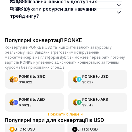
години?
3. Яка загальна кількість доступних
PONKE?
4. Де шукати ресурси для навчання
трейдингу?
Популярні конвертації PONKE
Конвертуйте PONKE в USD та інші фіатні валюти за курсом у
реальному часі. Завдяки агрегованим котируванням
маркетмейкерів на платформі Bybit ви можете перевіряти поточну
вартість PONKE й упевнено здійснювати конвертацію за точним
курсом і без прихованих спредів.
PONKE
to
SGD
PONKE
to
USD
S$0.022
$0.017
PONKE
to
AED
PONKE
to
ARS
د.إ0.062
$25.49
Показати більше
↓
Популярні пари для конвертації в USD
BTC
to
USD
ETH
to
USD