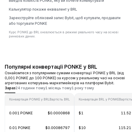
Введіть кількість PONKE, яку ви хочете конвертувати
Калькулятор покаже еквівалент у BRL
Зареєструйте обліковий запис Bybit, щоб купувати, продавати
або торгувати PONKE
Курс PONKE до BRL оновлюється в режимі реального часу на основі
ринкових даних.
Популярні конвертації PONKE у BRL
Ознайомтеся з популярними сумами конвертації PONKE у BRL (від
0,001 PONKE до 100 PONKE) за курсом у реальному часі на основі
агрегованих котирувань маркетмейкерів на платформі Bybit.
Зараз
24 години тому
1 місяць тому
1 року тому
Конвертація PONKE у BRL
Вартість BRL
Конвертація BRL у PONKE
Вартіст
0.001 PONKE
$0.0000868
$1
11.52
0.01 PONKE
$0.00086797
$10
115.21