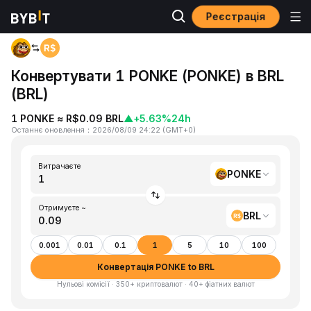
Реєстрація
Головна
PONKE to BRL
Конвертувати 1 PONKE (PONKE) в BRL
(BRL)
1 PONKE ≈ R$0.09 BRL
▲
+5.63%
24h
Останнє оновлення
：
2026/08/09 24:22
(
GMT+0
)
Витрачаєте
PONKE
Отримуєте ~
BRL
0.001
0.01
0.1
1
5
10
100
Конвертація PONKE to BRL
Нульові комісії · 350+ криптовалют · 40+ фіатних валют