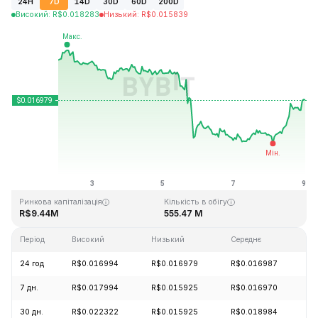
24H
7D
14D
30D
60D
200D
Високий
:
R$
0.018283
Низький
:
R$
0.015839
Останнє оновлення: 2026-08-09, 24:22 GMT+0
Історичний максимум
Історичний мінімум
R$0.836512
R$0.009280
Ринкова капіталізація
Кількість в обігу
R$9.44M
555.47 M
Період
Високий
Низький
Середнє
З
24 год
R$0.016994
R$0.016979
R$0.016987
+
7 дн.
R$0.017994
R$0.015925
R$0.016970
-
30 дн.
R$0.022322
R$0.015925
R$0.018984
-