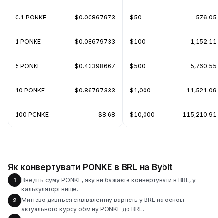
0.1 PONKE
$0.00867973
$50
576.05
1 PONKE
$0.08679733
$100
1,152.11
5 PONKE
$0.43398667
$500
5,760.55
10 PONKE
$0.86797333
$1,000
11,521.09
100 PONKE
$8.68
$10,000
115,210.91
Як конвертувати PONKE в BRL на Bybit
Введіть суму PONKE, яку ви бажаєте конвертувати в BRL, у
1
калькуляторі вище.
Миттєво дивіться еквівалентну вартість у BRL на основі
2
актуального курсу обміну PONKE до BRL.