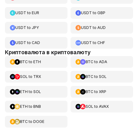
USDT
to
EUR
USDT
to
GBP
USDT
to
JPY
USDT
to
AUD
USDT
to
CAD
USDT
to
CHF
Криптовалюта в криптовалюту
BTC
to
ETH
BTC
to
ADA
SOL
to
TRX
BTC
to
SOL
ETH
to
SOL
BTC
to
XRP
ETH
to
BNB
SOL
to
AVAX
BTC
to
DOGE