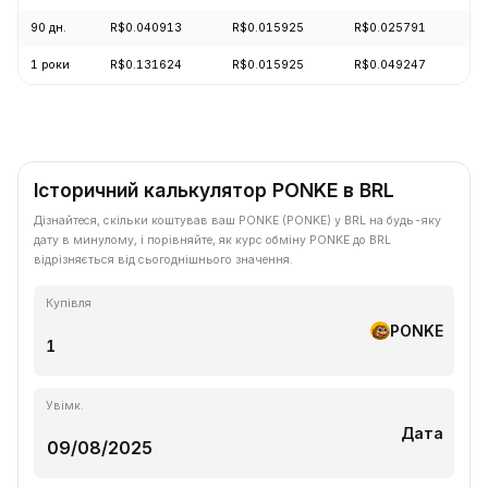
90 дн.
R$0.040913
R$0.015925
R$0.025791
-
1 роки
R$0.131624
R$0.015925
R$0.049247
-
Історичний калькулятор PONKE в BRL
Дізнайтеся, скільки коштував ваш PONKE (PONKE) у BRL на будь-яку
дату в минулому, і порівняйте, як курс обміну PONKE до BRL
відрізняється від сьогоднішнього значення.
Купівля
PONKE
Увімк.
Дата