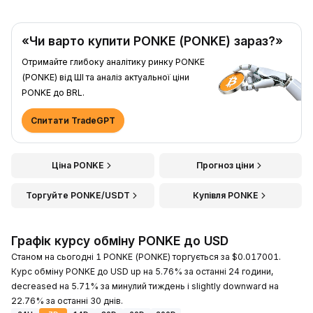
«Чи варто купити PONKE (PONKE) зараз?»
Отримайте глибоку аналітику ринку PONKE
(PONKE) від ШІ та аналіз актуальної ціни
PONKE до BRL.
Спитати TradeGPT
Ціна PONKE
Прогноз ціни
Торгуйте PONKE/USDT
Купівля PONKE
Графік курсу обміну PONKE до USD
Станом на сьогодні 1 PONKE (PONKE) торгується за $0.017001.
Курс обміну PONKE до USD up на 5.76% за останні 24 години,
decreased на 5.71% за минулий тиждень і slightly downward на
22.76% за останні 30 днів.