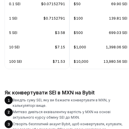
0.1 SEI
$0.07152791
$50
69.90 SEI
1 SEI
$0.7152791
$100
139.81 SEI
5 SEI
$3.58
$500
699.03 SEI
10 SEI
$7.15
$1,000
1,398.06 SEI
100 SEI
$71.53
$10,000
13,980.56 SEI
Як конвертувати SEI в MXN на Bybit
Введіть суму SEI, яку ви бажаєте конвертувати в MXN, у
1
калькуляторі вище.
Миттєво дивіться еквівалентну вартість у MXN на основі
2
актуального курсу обміну SEI до MXN.
Створіть безплатний акаунт Bybit, щоб конвертувати, купувати,
3