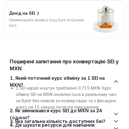
Дохід на SEI
Примножуйте активи з Easy Earn та Ончейн
Earn.
Поширені запитання про конвертацію SEI у
MXN
1. Який поточний курс обміну за 1 SEI на
MXN?
1 SEI наразі коштує приблизно 0.715 MXN. Курс
обміну SEI на MXN оновлюється в реальному часі
на Bybit без комісій за конвертацію та з фіксацією
курсу на 15 секунд після підтвердження.
2. Як змінювався курс SEI до MXN за 24
години?
3. Яка загальна кількість доступних Sei?
4. Де шукати ресурси для навчання