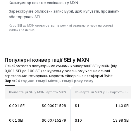
Калькулятор покаже еквівалент у MXN
Зареєструйте обліковий запис Bybit, щоб купувати, продавати
або торгувати SEI
Курс SEI до MXN оновлюється в режимі реального часу на основі
ринкових даних.
Популярні конвертації SEI у MXN
Ознайомтеся з популярними сумами конвертації SEI у MXN (від
0,001 SEI до 100 SEI) за курсом у реальному часі на основі
агрегованих котирувань маркетмейкерів на платформі Bybit.
Зараз
24 години тому
1 місяць тому
1 року тому
Конвертація SEI у MXN
Вартість MXN
Конвертація MXN у SEI
Вартість SEI
0.001 SEI
$0.00071528
$1
1.40 SEI
0.01 SEI
$0.00715279
$10
13.98 SEI