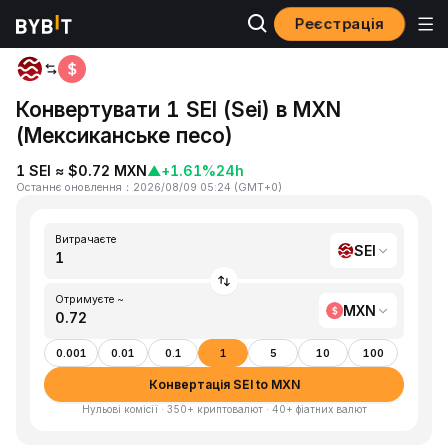
Реєстрація
Головна
SEI to MXN
Конвертувати 1 SEI (Sei) в MXN
(Мексиканське песо)
1 SEI ≈ $0.72 MXN
▲
+1.61%
24h
Останнє оновлення
：
2026/08/09 05:24
(
GMT+0
)
Витрачаєте
SEI
Отримуєте ~
MXN
0.001
0.01
0.1
1
5
10
100
Конвертація SEI to MXN
Нульові комісії · 350+ криптовалют · 40+ фіатних валют