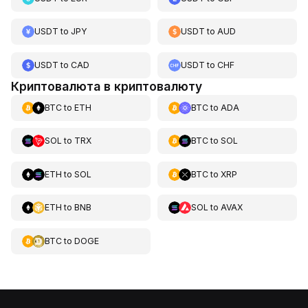
USDT
to
JPY
USDT
to
AUD
USDT
to
CAD
USDT
to
CHF
Криптовалюта в криптовалюту
BTC
to
ETH
BTC
to
ADA
SOL
to
TRX
BTC
to
SOL
ETH
to
SOL
BTC
to
XRP
ETH
to
BNB
SOL
to
AVAX
BTC
to
DOGE