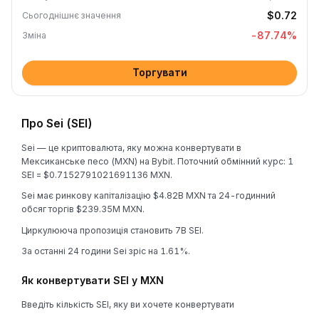
$0.72
Сьогоднішнє значення
-87.74
%
Зміна
Торгувати
Про Sei (SEI)
Sei — це криптовалюта, яку можна конвертувати в
Мексиканське песо (MXN) на Bybit. Поточний обмінний курс: 1
SEI = $0.7152791021691136 MXN.
Sei має ринкову капіталізацію $4.82B MXN та 24-годинний
обсяг торгів $239.35M MXN.
Циркулююча пропозиція становить 7B SEI.
За останні 24 години Sei зріс на 1.61%.
Як конвертувати SEI у MXN
Введіть кількість SEI, яку ви хочете конвертувати