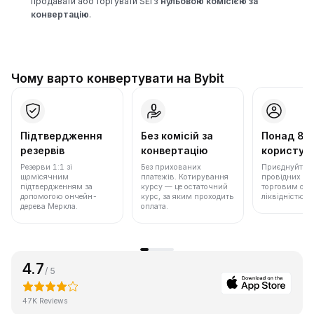
продавати або торгувати SEI з
нульовою комісією за
конвертацію
.
Чому варто конвертувати на Bybit
Підтвердження
Без комісій за
Понад 86
резервів
конвертацію
користува
Резерви 1:1 зі
Без прихованих
Приєднуйтеся 
щомісячним
платежів. Котирування
провідних бір
підтвердженням за
курсу — це остаточний
торговим обс
допомогою ончейн-
курс, за яким проходить
ліквідністю.
дерева Меркла.
оплата.
4.7
/ 5
47K Reviews