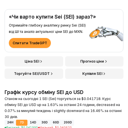
«Чи варто купити Sei (SEI) зараз?»
Отримайте глибоку аналітику ринку Sei (SEI)
від ШІ та аналіз актуальної ціни SEI до MXN.
Спитати TradeGPT
Ціна SEI
Прогноз ціни
Торгуйте SEI/USDT
Купівля SEI
Графік курсу обміну SEI до USD
Станом на сьогодні 1 SEI (Sei) торгується за $0.041718. Курс
обміну SEI до USD up на 1.63% за останні 24 години, decreased на
0.07% за минулий тиждень і slightly downward на 16.46% за останні
30 днів.
24H
7D
14D
30D
60D
200D
Високий
:
$
0.041995
Низький
:
$
0.040620