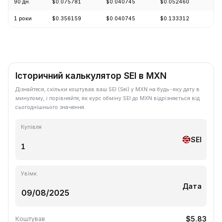
90 дн.
$0.075781
$0.040745
$0.052460
-1
1 роки
$0.356159
$0.040745
$0.133312
-8
Історичний калькулятор SEI в MXN
Дізнайтеся, скільки коштував ваш SEI (Sei) у MXN на будь-яку дату в
минулому, і порівняйте, як курс обміну SEI до MXN відрізняється від
сьогоднішнього значення.
Купівля
SEI
Увімк.
Дата
$5.83
Коштував