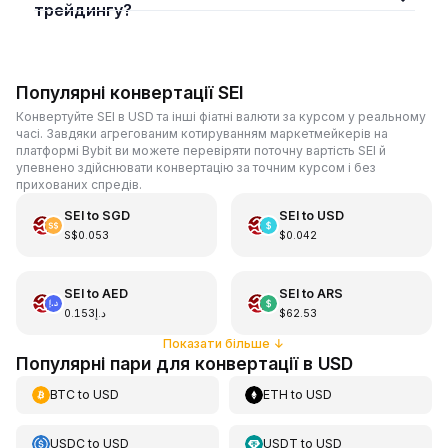
трейдингу?
Популярні конвертації SEI
Конвертуйте SEI в USD та інші фіатні валюти за курсом у реальному
часі. Завдяки агрегованим котируванням маркетмейкерів на
платформі Bybit ви можете перевіряти поточну вартість SEI й
упевнено здійснювати конвертацію за точним курсом і без
прихованих спредів.
SEI
to
SGD
SEI
to
USD
S$0.053
$0.042
SEI
to
AED
SEI
to
ARS
د.إ0.153
$62.53
Показати більше
↓
Популярні пари для конвертації в USD
BTC
to
USD
ETH
to
USD
USDC
to
USD
USDT
to
USD