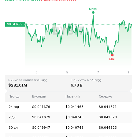
Останнє оновлення: 2026-08-09, 05:24 GMT+0
Історичний максимум
Історичний мінімум
$1.14
$0.040542
Ринкова капіталізація
Кількість в обігу
$281.01M
6.73 B
Період
Високий
Низький
Середнє
Зм
24 год
$0.041679
$0.041463
$0.041571
+1
7 дн.
$0.041679
$0.040745
$0.041378
-0
30 дн.
$0.049947
$0.040745
$0.044523
-1