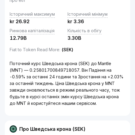
про eth
Історичний максимум
Історичний мінімум
kr
26.92
kr
3.36
Ринкова капіталізація
Кількість в обігу
12.79B
3.30B
Fiat to Token Read More
:
(SEK)
Поточний курс Шведська крона (SEK) до Mantle
(MNT) — 0.25801700849718057. Він Падіння на
-0.59% за останні 24 години та Зростання на +2.03%
за останній тиждень. Ціна Шведська крона у MNT
завжди оновлюється в режимі реального часу, тож
будьте в курсі останніх змін курсу Шведська крона
до MNT й користуйтеся нашим сервісом.
Про Шведська крона (SEK)