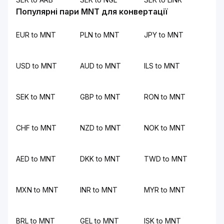
Популярні пари MNT для конвертації
EUR to MNT
PLN to MNT
JPY to MNT
USD to MNT
AUD to MNT
ILS to MNT
SEK to MNT
GBP to MNT
RON to MNT
CHF to MNT
NZD to MNT
NOK to MNT
AED to MNT
DKK to MNT
TWD to MNT
MXN to MNT
INR to MNT
MYR to MNT
BRL to MNT
GEL to MNT
ISK to MNT