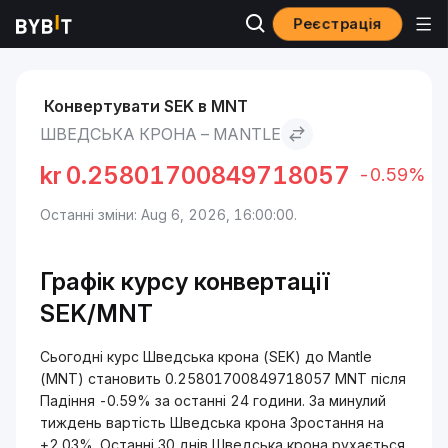
Реєстрація
Ринки
Ціна Mantle MNT
Шведська крона to Mantle
Конвертувати SEK в MNT
ШВЕДСЬКА КРОНА – MANTLE
kr
0.25801700849718057
-0.59%
Останні зміни: Aug 6, 2026, 16:00:00.
Графік курсу конвертації
SEK/MNT
Сьогодні курс Шведська крона (SEK) до Mantle
(MNT) становить 0.25801700849718057 MNT після
Падіння -0.59% за останні 24 години. За минулий
тиждень вартість Шведська крона Зростання на
+2.03%. Останні 30 днів Шведська крона рухається