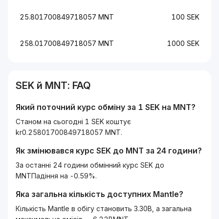
25.801700849718057 MNT
100 SEK
258.01700849718057 MNT
1000 SEK
SEK
й
MNT
: FAQ
Який поточний курс обміну за 1
SEK
на
MNT
?
Станом на сьогодні 1 SEK коштує
kr0.25801700849718057 MNT.
Як змінювався курс
SEK
до
MNT
за 24 години?
За останні 24 години обмінний курс SEK до
MNTПадіння на -0.59%.
Яка загальна кількість доступних
Mantle
?
Кількість Mantle в обігу становить 3.30B, а загальна