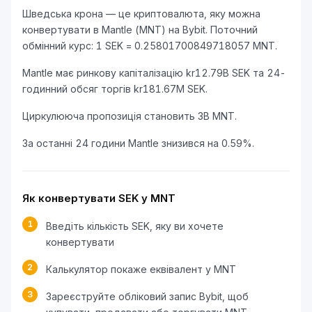
Шведська крона — це криптовалюта, яку можна
конвертувати в Mantle (MNT) на Bybit. Поточний
обмінний курс: 1 SEK = 0.25801700849718057 MNT.
Mantle має ринкову капіталізацію kr12.79B SEK та 24-
годинний обсяг торгів kr181.67M SEK.
Циркулююча пропозиція становить 3B MNT.
За останні 24 години Mantle знизився на 0.59%.
Як конвертувати SEK у MNT
1
Введіть кількість SEK, яку ви хочете
конвертувати
2
Калькулятор покаже еквівалент у MNT
3
Зареєструйте обліковий запис Bybit, щоб