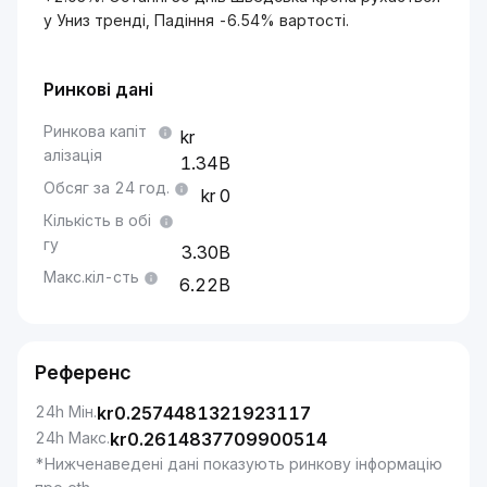
у Униз тренді, Падіння -6.54% вартості.
Ринкові дані
Ринкова капіт
алізація
1.34B
Обсяг за 24 год.
0
Кількість в обі
гу
3.30B
Макс.кіл-сть
6.22B
Референс
24h Мін.
kr
0.2574481321923117
24h Макс.
kr
0.2614837709900514
*Нижченаведені дані показують ринкову інформацію