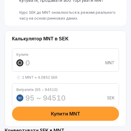
купувати, продавати або торгувати MNT
Курс SEK до MNT оновлюється в режимі реального
часу на основі ринкових даних.
Калькулятор MNT в SEK
Купити
MNT
1 MNT ≈ 4.0852 SEK
Витратити (95 ~ 94510)
SEK
kr
Купити MNT
Конвертувати SEK в MNT