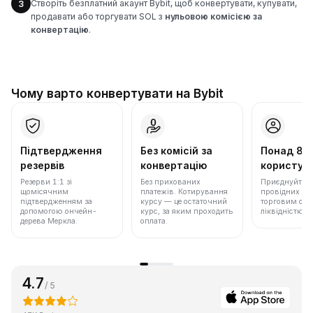
Створіть безплатний акаунт Bybit, щоб конвертувати, купувати,
3
продавати або торгувати SOL з
нульовою комісією за
конвертацію
.
Чому варто конвертувати на Bybit
Підтвердження
Без комісій за
Понад 86
резервів
конвертацію
користува
Резерви 1:1 зі
Без прихованих
Приєднуйтеся 
щомісячним
платежів. Котирування
провідних бір
підтвердженням за
курсу — це остаточний
торговим обс
допомогою ончейн-
курс, за яким проходить
ліквідністю.
дерева Меркла.
оплата.
4.7
/ 5