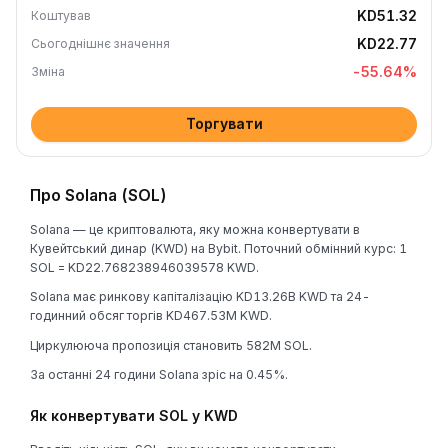
KD51.32
Коштував
KD22.77
Сьогоднішнє значення
-55.64
%
Зміна
Торгувати
Про Solana (SOL)
Solana — це криптовалюта, яку можна конвертувати в
Кувейтський динар (KWD) на Bybit. Поточний обмінний курс: 1
SOL = KD22.768238946039578 KWD.
Solana має ринкову капіталізацію KD13.26B KWD та 24-
годинний обсяг торгів KD467.53M KWD.
Циркулююча пропозиція становить 582M SOL.
За останні 24 години Solana зріс на 0.45%.
Як конвертувати SOL у KWD