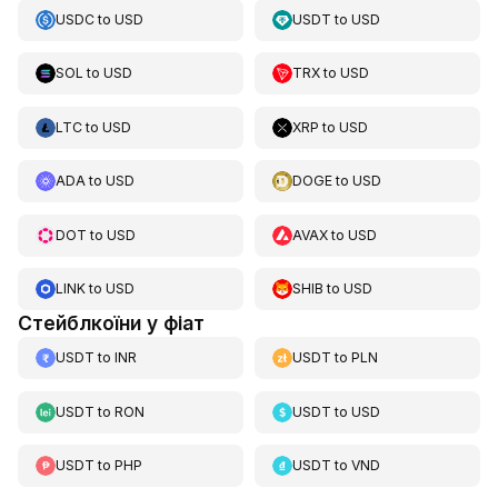
USDC
to
USD
USDT
to
USD
SOL
to
USD
TRX
to
USD
LTC
to
USD
XRP
to
USD
ADA
to
USD
DOGE
to
USD
DOT
to
USD
AVAX
to
USD
LINK
to
USD
SHIB
to
USD
Стейблкоїни у фіат
USDT
to
INR
USDT
to
PLN
USDT
to
RON
USDT
to
USD
USDT
to
PHP
USDT
to
VND