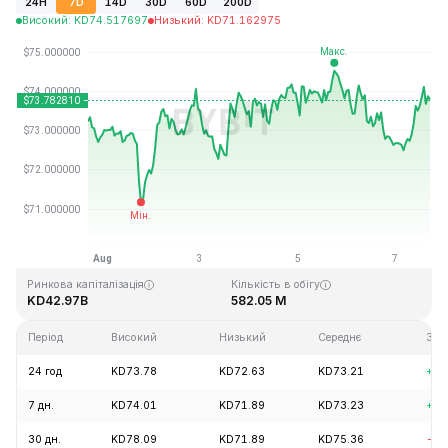
24H
7D
14D
30D
60D
200D
Високий
:
KD
74.517697
Низький
:
KD
71.162975
Останнє оновлення: 2026-08-07, 16:33 GMT+0
Історичний максимум
Історичний мінімум
KD293.31
KD0.500801
Ринкова капіталізація
Кількість в обігу
KD42.97B
582.05 M
Період
Високий
Низький
Середнє
Змі
24 год
KD73.78
KD72.63
KD73.21
+0.
7 дн.
KD74.01
KD71.89
KD73.23
+1.
30 дн.
KD78.09
KD71.89
KD75.36
-3.