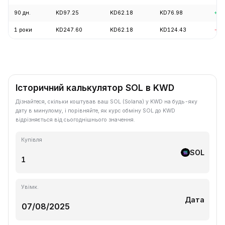
90 дн.
KD97.25
KD62.18
KD76.98
+10
1 роки
KD247.60
KD62.18
KD124.43
-56
Історичний калькулятор SOL в KWD
Дізнайтеся, скільки коштував ваш SOL (Solana) у KWD на будь-яку
дату в минулому, і порівняйте, як курс обміну SOL до KWD
відрізняється від сьогоднішнього значення.
Купівля
SOL
Увімк.
Дата