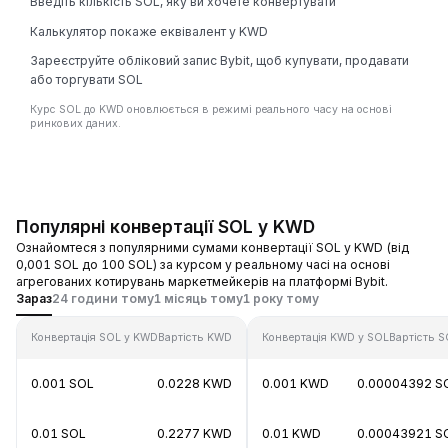
Введіть кількість SOL, яку ви хочете конвертувати
Калькулятор покаже еквівалент у KWD
Зареєструйте обліковий запис Bybit, щоб купувати, продавати
або торгувати SOL
Курс SOL до KWD оновлюється в режимі реального часу на основі
ринкових даних.
Популярні конвертації SOL у KWD
Ознайомтеся з популярними сумами конвертації SOL у KWD (від
0,001 SOL до 100 SOL) за курсом у реальному часі на основі
агрегованих котирувань маркетмейкерів на платформі Bybit.
Зараз
24 години тому
1 місяць тому
1 року тому
Конвертація SOL у KWD
Вартість KWD
Конвертація KWD у SOL
Вартість 
0.001 SOL
0.0228 KWD
0.001 KWD
0.00004392 S
0.01 SOL
0.2277 KWD
0.01 KWD
0.00043921 S