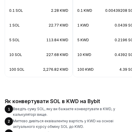
0.1 SOL
2.28 KWD
0.1 KWD
0.00439208 S
1 SOL
22.77 KWD
1 KWD
0.0439 S
5 SOL
113.84 KWD
5 KWD
0.2196 S
10 SOL
227.68 KWD
10 KWD
0.4392 S
100 SOL
2,276.82 KWD
100 KWD
4.39 S
Як конвертувати SOL в KWD на Bybit
Введіть суму SOL, яку ви бажаєте конвертувати в KWD, у
1
калькуляторі вище.
Миттєво дивіться еквівалентну вартість у KWD на основі
2
актуального курсу обміну SOL до KWD.