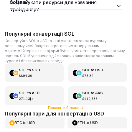
Solana?
4. Де шукати ресурси для навчання
трейдингу?
Популярні конвертації SOL
Конвертуйте SOL в USD та інші фіатні валюти за курсом у
реальному часі. Завдяки агрегованим котируванням
маркетмейкерів на платформі Bybit ви можете перевіряти поточну
вартість SOL й упевнено здійснювати конвертацію за точним
курсом і без прихованих спредів.
SOL
to
SGD
SOL
to
USD
S$94.36
$73.82
SOL
to
AED
SOL
to
ARS
د.إ271.13
$110,636
Показати більше
↓
Популярні пари для конвертації в USD
BTC
to
USD
ETH
to
USD