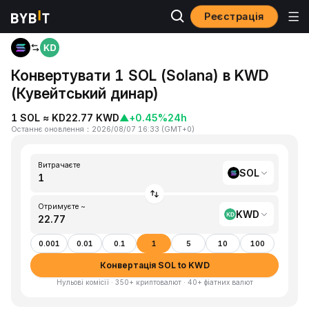
Реєстрація
Головна
SOL to KWD
Конвертувати 1 SOL (Solana) в KWD
(Кувейтський динар)
1 SOL ≈ KD22.77 KWD
▲
+0.45%
24h
Останнє оновлення
：
2026/08/07 16:33
(
GMT+0
)
Витрачаєте
SOL
Отримуєте ~
KWD
0.001
0.01
0.1
1
5
10
100
Конвертація SOL to KWD
Нульові комісії · 350+ криптовалют · 40+ фіатних валют