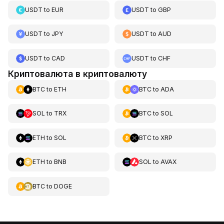
USDT
to
EUR
USDT
to
GBP
USDT
to
JPY
USDT
to
AUD
USDT
to
CAD
USDT
to
CHF
Криптовалюта в криптовалюту
BTC
to
ETH
BTC
to
ADA
SOL
to
TRX
BTC
to
SOL
ETH
to
SOL
BTC
to
XRP
ETH
to
BNB
SOL
to
AVAX
BTC
to
DOGE