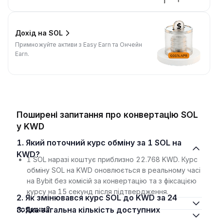
Дохід на SOL
Примножуйте активи з Easy Earn та Ончейн
Earn.
Поширені запитання про конвертацію SOL
у KWD
1. Який поточний курс обміну за 1 SOL на
KWD?
1 SOL наразі коштує приблизно 22.768 KWD. Курс
обміну SOL на KWD оновлюється в реальному часі
на Bybit без комісій за конвертацію та з фіксацією
курсу на 15 секунд після підтвердження.
2. Як змінювався курс SOL до KWD за 24
години?
3. Яка загальна кількість доступних