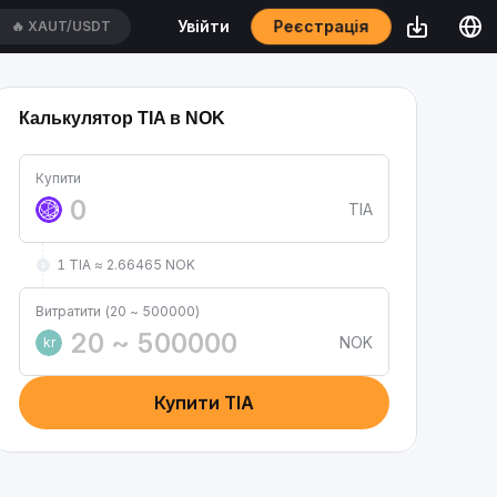
Реєстрація
Увійти
🔥
XAUT/USDT
Калькулятор TIA в NOK
Купити
TIA
1 TIA ≈ 2.66465 NOK
Витратити (20 ~ 500000)
NOK
kr
Купити TIA