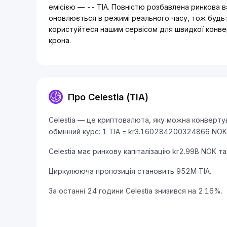
емісією — -- TIA. Повністю розбавлена ринкова ва
оновлюється в режимі реального часу, тож будьте 
користуйтеся нашим сервісом для швидкої конве
крона.
Про Celestia (TIA)
Celestia — це криптовалюта, яку можна конвертув
обмінний курс: 1 TIA = kr3.160284200324866 NOK
Celestia має ринкову капіталізацію kr2.99B NOK т
Циркулююча пропозиція становить 952M TIA.
За останні 24 години Celestia знизився на 2.16%.