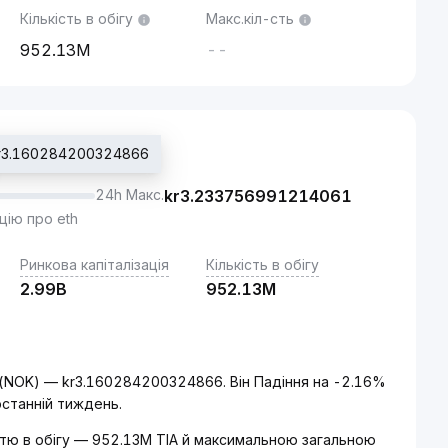
Кількість в обігу
Макс.кіл-сть
952.13M
--
 kr3.160284200324866
24h Макс.
kr
3.233756991214061
цію про eth
Ринкова капіталізація
Кількість в обігу
2.99B
952.13M
а (NOK) — kr3.160284200324866. Він Падіння на -2.16%
останній тиждень.
істю в обігу — 952.13M TIA й максимальною загальною