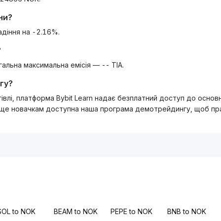
ни?
адіння на -2.16%.
?
агальна максимальна емісія — -- TIA.
гу?
ргівлі, платформа Bybit Learn надає безплатний доступ до осно
 ще новачкам доступна наша програма демотрейдингу, щоб прак
SOL to NOK
BEAM to NOK
PEPE to NOK
BNB to NOK