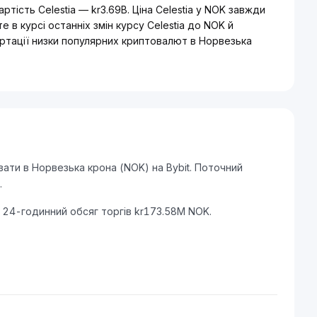
ртість Celestia — kr3.69B. Ціна Celestia у NOK завжди
в курсі останніх змін курсу Celestia до NOK й
ртації низки популярних криптовалют в Норвезька
ати в Норвезька крона (NOK) на Bybit. Поточний
.
а 24-годинний обсяг торгів kr173.58M NOK.