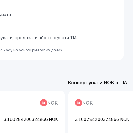
тувати
пувати, продавати або торгувати TIA
о часу на основі ринкових даних.
Конвертувати NOK в TIA
NOK
NOK
3.160284200324866 NOK
3.160284200324866 NOK