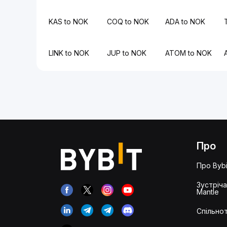
KAS to NOK
COQ to NOK
ADA to NOK
LINK to NOK
JUP to NOK
ATOM to NOK
Про
Про Bybi
Зустріч
Mantle
Спільнот