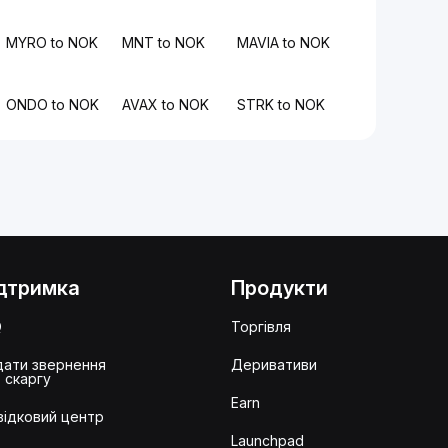
MYRO to NOK
MNT to NOK
MAVIA to NOK
ONDO to NOK
AVAX to NOK
STRK to NOK
дтримка
Продукти
Q
Торгівля
ати звернення
Деривативи
 скаргу
Earn
ідковий центр
Launchpad