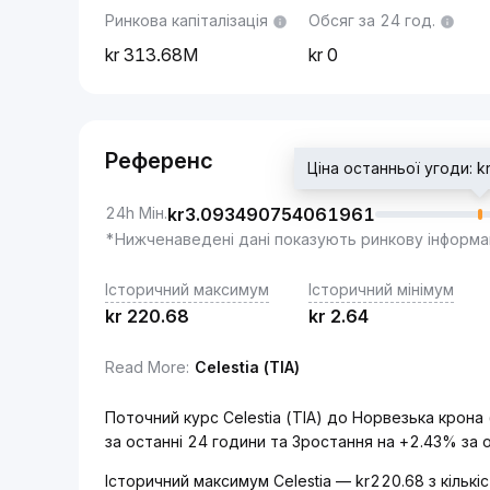
Ринкова капіталізація
Обсяг за 24 год.
313.68M
0
Референс
Ціна останньої угоди:
24h Мін.
kr
3.093490754061961
*Нижченаведені дані показують ринкову інформа
Історичний максимум
Історичний мінімум
kr
220.68
kr
2.64
Read More
:
Celestia (TIA)
Поточний курс Celestia (TIA) до Норвезька крон
за останні 24 години та Зростання на +2.43% за 
Історичний максимум Celestia — kr220.68 з кільк