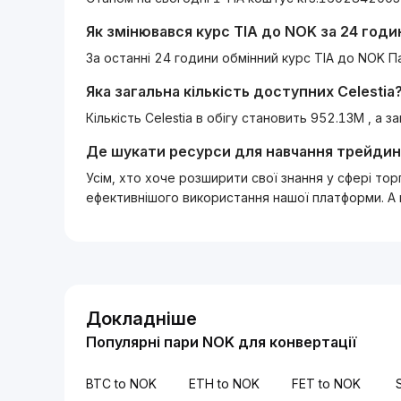
Як змінювався курс
TIA
до
NOK
за 24 годи
За останні 24 години обмінний курс TIA до NOK П
Яка загальна кількість доступних
Celestia
Кількість Celestia в обігу становить 952.13M , а з
Де шукати ресурси для навчання трейдин
Усім, хто хоче розширити свої знання у сфері то
ефективнішого використання нашої платформи. А
Докладніше
Популярні пари NOK для конвертації
BTC to NOK
ETH to NOK
FET to NOK