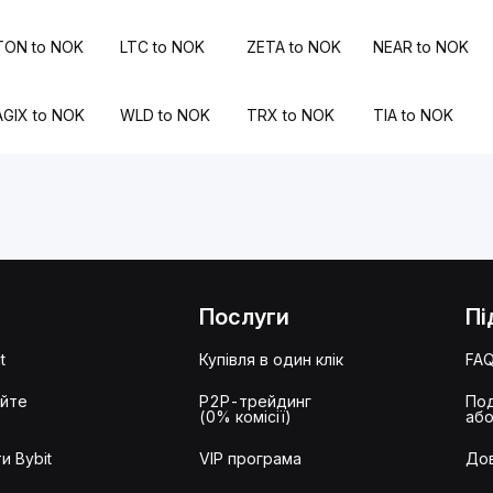
TON to NOK
LTC to NOK
ZETA to NOK
NEAR to NOK
AGIX to NOK
WLD to NOK
TRX to NOK
TIA to NOK
Послуги
Пі
t
Купівля в один клік
FA
айте
P2P-трейдинг
Под
(0% комісії)
або
и Bybit
VIP програма
Дов