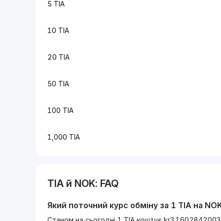
5 TIA
10 TIA
20 TIA
50 TIA
100 TIA
1,000 TIA
TIA
й
NOK
: FAQ
Який поточний курс обміну за 1
TIA
на
NO
Станом на сьогодні 1 TIA коштує kr3.160284200