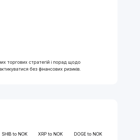
вних торгових стратегій і порад щодо
тикуватися без фінансових ризиків.
SHIB to NOK
XRP to NOK
DOGE to NOK