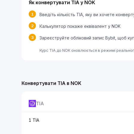
Як конвертувати TIA у NOK
1
Введіть кількість TIA, яку ви хочете конвер
2
Калькулятор покаже еквівалент у NOK
3
Зареєструйте обліковий запис Bybit, щоб ку
Курс TIA до NOK оновлюється в режимі реальног
Конвертувати TIA в NOK
TIA
1 TIA