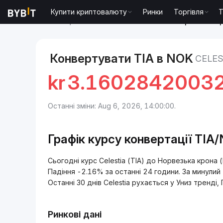
Купити криптовалюту
Ринки
Торгівля
T
Ринки
Ціна Celestia TIA
Celestia to Норвезька к
Конвертувати TIA в NOK
CELES
kr
3.1602842003
Останні зміни: Aug 6, 2026, 14:00:00.
Графік курсу конвертації TIA
Сьогодні курс Celestia (TIA) до Норвезька крон
Падіння -2.16% за останні 24 години. За минулий
Останні 30 днів Celestia рухається у Униз тренді,
Ринкові дані