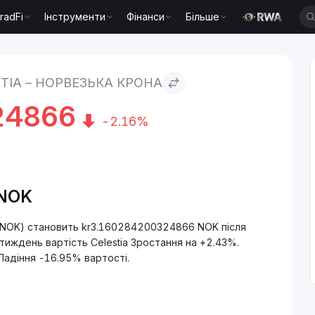
radFi
Інструменти
Фінанси
Більше
рона
TIA – НОРВЕЗЬКА КРОНА
24866
-2.16%
/NOK
а (NOK) становить kr3.160284200324866 NOK після
 тиждень вартість Celestia Зростання на +2.43%.
 Падіння -16.95% вартості.