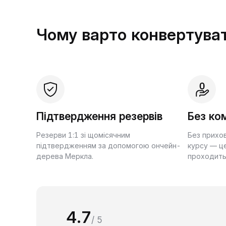
Чому варто конвертуват
Підтвердження резервів
Без ком
Резерви 1:1 зі щомісячним
Без прихо
підтвердженням за допомогою ончейн-
курсу — це
дерева Меркла.
проходить
4.7
/ 5