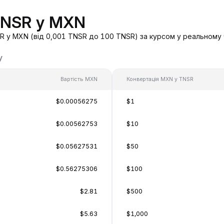
 TNSR у MXN
 у MXN (від 0,001 TNSR до 100 TNSR) за курсом у реальному ч
у
Вартість MXN
Конвертація MXN у TNSR
$0.00056275
$1
$0.00562753
$10
$0.05627531
$50
$0.56275306
$100
$2.81
$500
$5.63
$1,000