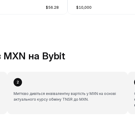
$56.28
$10,000
 MXN на Bybit
2
Миттєво дивіться еквівалентну вартість у MXN на основі
актуального курсу обміну TNSR до MXN.