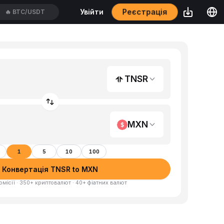
Реєстрація
Увійти
🔥
BTC/USDT
TNSR
MXN
1
5
10
100
Конвертація TNSR to MXN
омісії · 350+ криптовалют · 40+ фіатних валют