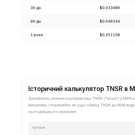
30 дн.
$0.033489
90 дн.
$0.046334
1 роки
$0.251158
Історичний калькулятор TNSR в 
Дізнайтеся, скільки коштував ваш TNSR (Tensor) у MXN н
минулому, і порівняйте, як курс обміну TNSR до MXN відрі
сьогоднішнього значення.
Купівля