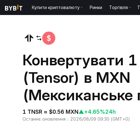
Купити криптовалюту
Ринки
Торгівля
T
Головна
TNSR to MXN
Конвертувати 1
(Tensor) в MXN
(Мексиканське 
1 TNSR ≈ $0.56 MXN
▲
+4.65%
24h
Останнє оновлення
：
2026/08/09 09:30
(
GMT+0
)