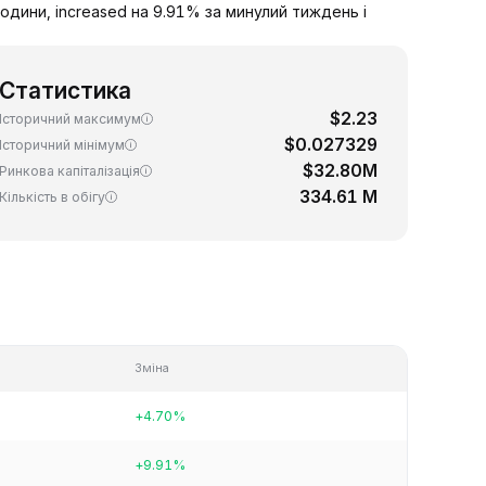
одини, increased на 9.91% за минулий тиждень і
Статистика
$2.23
Історичний максимум
$0.027329
Історичний мінімум
$32.80M
Ринкова капіталізація
334.61 M
Кількість в обігу
Зміна
+4.70%
+9.91%