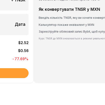
Як конвертувати TNSR у MXN
Введіть кількість TNSR, яку ви хочете конвер
Дата
Калькулятор покаже еквівалент у MXN
Зареєструйте обліковий запис Bybit, щоб куп
Курс TNSR до MXN оновлюється в режимі реального
$2.52
$0.56
-77.69
%