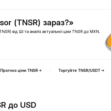
sor (TNSR) зараз?»
TNSR) від ШІ та аналіз актуальної ціни TNSR до MXN.
Прогноз ціни TNSR
Торгуйте TNSR/USDT
SR до USD