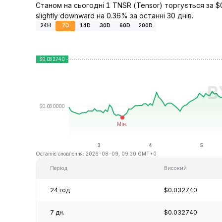
Станом на сьогодні 1 TNSR (Tensor) торгується за $
slightly downward на 0.36% за останні 30 днів.
24H
7D
14D
30D
60D
200D
Останнє оновлення: 2026-08-09, 09:30 GMT+0
Період
Високий
24 год
$0.032740
7 дн.
$0.032740