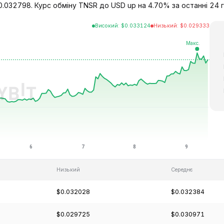
0.032798. Курс обміну TNSR до USD up на 4.70% за останні 24 г
Високий
:
$
0.033124
Низький
:
$
0.029333
Низький
Середнє
$0.032028
$0.032384
$0.029725
$0.030971