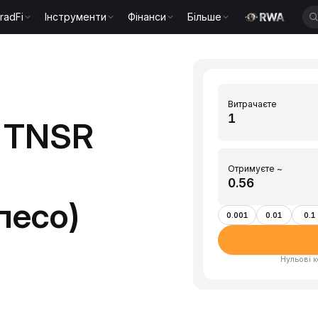
radFi
Інструменти
Фінанси
Більше
Витрачаєте
 TNSR
Отримуєте ~
песо)
0.001
0.01
0.1
Нульові к