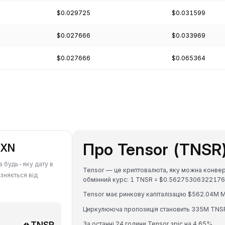
$0.029725
$0.031599
$0.027666
$0.033969
$0.027666
$0.065364
Про Tensor (TNSR
MXN
а будь-яку дату в
Tensor — це криптовалюта, яку можна конвер
зняється від
обмінний курс: 1 TNSR = $0.5627530632217
Tensor має ринкову капіталізацію $562.04M 
Циркулююча пропозиція становить 335M TNS
TNSR
За останні 24 години Tensor зріс на 4.65%.