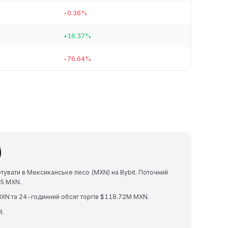
-0.36%
+16.37%
-76.64%
)
тувати в Мексиканське песо (MXN) на Bybit. Поточний
65 MXN.
MXN та 24-годинний обсяг торгів $118.72M MXN.
R.