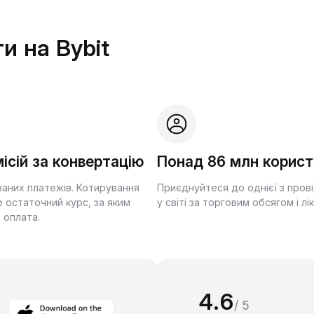
и на Bybit
ісій за конвертацію
Понад 86 млн корист
ваних платежів. Котирування
Приєднуйтеся до однієї з пров
 остаточний курс, за яким
у світі за торговим обсягом і лі
 оплата.
4.6
/ 5