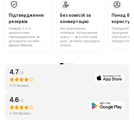
Підтвердження
Без комісій за
Понад 86
резервів
конвертацію
користува
Резерви 1:1 зі
Без прихованих
Приєднуйтеся 
щомісячним
платежів. Котирування
провідних бір
підтвердженням за
курсу — це остаточний
торговим обс
допомогою ончейн-
курс, за яким проходить
ліквідністю.
дерева Меркла.
оплата.
4.7
/ 5
47K Reviews
4.6
/ 5
1.4M Reviews