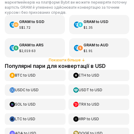
маркетмейкерів на платформі Bybit ви можете перевіряти поточну
вартість GRAM й упевнено здійснювати конвертацію за точним
курсом і без прихованих спредів.
GRAM
to
SGD
GRAM
to
USD
S$1.72
$1.35
GRAM
to
ARS
GRAM
to
AUD
$2,019.63
$1.91
Показати більше
↓
Популярні пари для конвертації в USD
BTC
to
USD
ETH
to
USD
USDC
to
USD
USDT
to
USD
SOL
to
USD
TRX
to
USD
LTC
to
USD
XRP
to
USD
ADA
to
USD
DOGE
to
USD