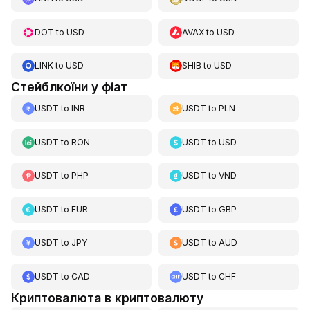
DOT
to
USD
AVAX
to
USD
LINK
to
USD
SHIB
to
USD
Стейблкоїни у фіат
USDT
to
INR
USDT
to
PLN
USDT
to
RON
USDT
to
USD
USDT
to
PHP
USDT
to
VND
USDT
to
EUR
USDT
to
GBP
USDT
to
JPY
USDT
to
AUD
USDT
to
CAD
USDT
to
CHF
Криптовалюта в криптовалюту