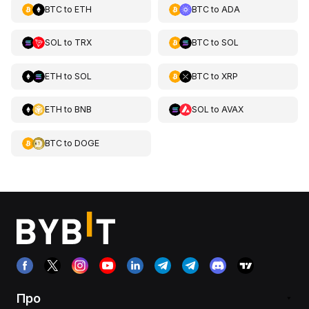
BTC
to
ETH
BTC
to
ADA
SOL
to
TRX
BTC
to
SOL
ETH
to
SOL
BTC
to
XRP
ETH
to
BNB
SOL
to
AVAX
BTC
to
DOGE
Про