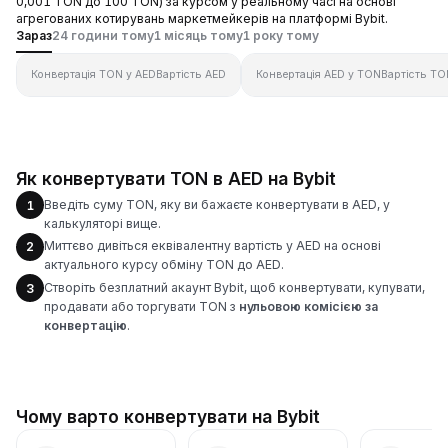
0,001 TON до 100 TON) за курсом у реальному часі на основі
агрегованих котирувань маркетмейкерів на платформі Bybit.
Зараз
24 години тому
1 місяць тому
1 року тому
Конвертація TON у AED
Вартість AED
Конвертація AED у TON
Вартість TO
Як конвертувати TON в AED на Bybit
Введіть суму TON, яку ви бажаєте конвертувати в AED, у
1
калькуляторі вище.
Миттєво дивіться еквівалентну вартість у AED на основі
2
актуального курсу обміну TON до AED.
Створіть безплатний акаунт Bybit, щоб конвертувати, купувати,
3
продавати або торгувати TON з
нульовою комісією за
конвертацію
.
Чому варто конвертувати на Bybit