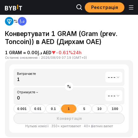
Реєстрація
Головна
Gram (prev. Toncoin)(GRAM) to Дирхам ОАЕ(AED)
Конвертувати 1 GRAM (Gram (prev.
Toncoin)) в AED (Дирхам ОАЕ)
1 GRAM ≈ د.إ0.00 AED
▼
-0.61%
24h
Останнє оновлення
：
2026/08/09 07:19
(
GMT+0
)
Витрачаєте
---
Отримуєте ~
---
0.001
0.01
0.1
1
5
10
100
Конвертація
Нульові комісії · 350+ криптовалют · 40+ фіатних валют