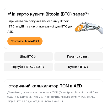
«Чи варто купити Bitcoin (BTC) зараз?»
Отримайте глибоку аналітику ринку Bitcoin
(BTC) від ШІ та аналіз актуальної ціни BTC до
AED.
Спитати TradeGPT
Ціна BTC
Прогноз ціни
Торгуйте BTC/USDT
Купівля BTC
Історичний калькулятор TON в AED
Дізнайтеся, скільки коштував ваш TON (Gram (prev. Toncoin)) у AED на
будь-яку дату в минулому, і порівняйте, як курс обміну TON до AED
відрізняється від сьогоднішнього значення.