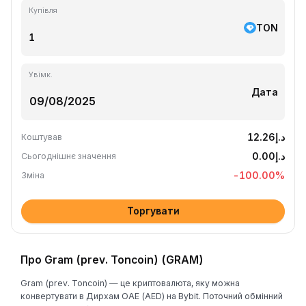
Купівля
TON
Увімк.
Дата
د.إ12.26
Коштував
د.إ0.00
Сьогоднішнє значення
-100.00
%
Зміна
Торгувати
Про Gram (prev. Toncoin) (GRAM)
Gram (prev. Toncoin) — це криптовалюта, яку можна
конвертувати в Дирхам ОАЕ (AED) на Bybit. Поточний обмінний