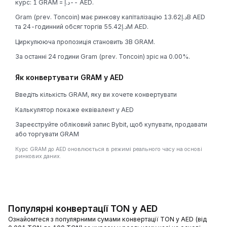
курс: 1 GRAM = د.إ-- AED.
Gram (prev. Toncoin) має ринкову капіталізацію د.إ13.62B AED
та 24-годинний обсяг торгів د.إ55.42M AED.
Циркулююча пропозиція становить 3B GRAM.
За останні 24 години Gram (prev. Toncoin) зріс на 0.00%.
Як конвертувати GRAM у AED
Введіть кількість GRAM, яку ви хочете конвертувати
Калькулятор покаже еквівалент у AED
Зареєструйте обліковий запис Bybit, щоб купувати, продавати
або торгувати GRAM
Курс GRAM до AED оновлюється в режимі реального часу на основі
ринкових даних.
Популярні конвертації TON у AED
Ознайомтеся з популярними сумами конвертації TON у AED (від