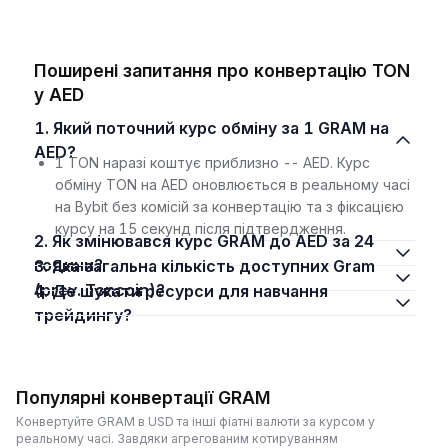
Поширені запитання про конвертацію TON
у AED
1. Який поточний курс обміну за 1 GRAM на
AED?
1 TON наразі коштує приблизно -- AED. Курс
обміну TON на AED оновлюється в реальному часі
на Bybit без комісій за конвертацію та з фіксацією
курсу на 15 секунд після підтвердження.
2. Як змінювався курс GRAM до AED за 24
години?
3. Яка загальна кількість доступних Gram
(prev. Toncoin)?
4. Де шукати ресурси для навчання
трейдингу?
Популярні конвертації GRAM
Конвертуйте GRAM в USD та інші фіатні валюти за курсом у
реальному часі. Завдяки агрегованим котируванням