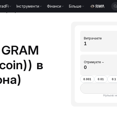
radFi
Інструменти
Фінанси
Більше
рона(CZK)
Витрачаєте
1 GRAM
coin)) в
Отримуєте ~
она)
0.001
0.01
0.1
Нульові к