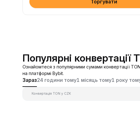
Торгувати
Популярні конвертації 
Ознайомтеся з популярними сумами конвертації TON 
на платформі Bybit.
Зараз
24 години тому
1 місяць тому
1 року том
Конвертація TON у CZK