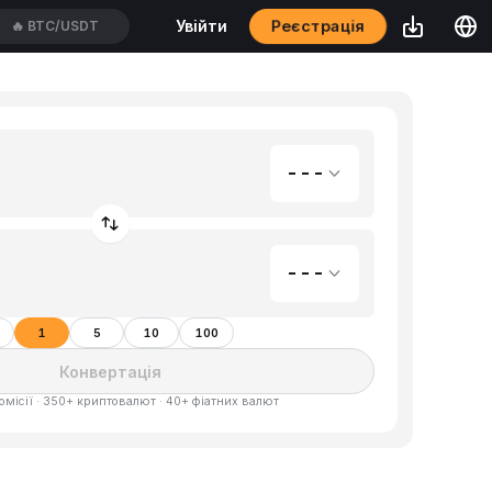
Реєстрація
Увійти
🔥
BTC/USDT
---
---
1
5
10
100
Конвертація
омісії · 350+ криптовалют · 40+ фіатних валют