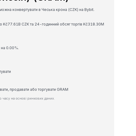
можна конвертувати в Чеська крона (CZK) на Bybit.
цію Kč77.61B CZK та 24-годинний обсяг торгів Kč318.30M
с на 0.00%.
тувати
увати, продавати або торгувати GRAM
 часу на основі ринкових даних.