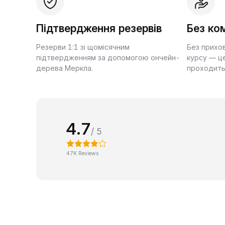
Підтвердження резервів
Без ком
Резерви 1:1 зі щомісячним
Без прихо
підтвердженням за допомогою ончейн-
курсу — це
дерева Меркла.
проходить
4.7
/ 5
47K Reviews