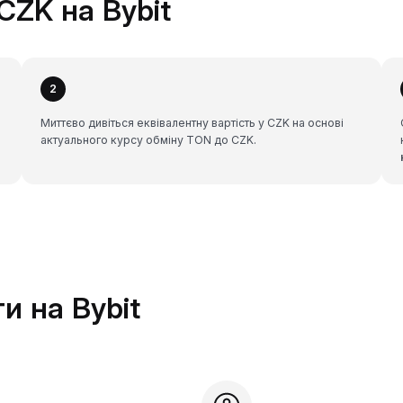
CZK на Bybit
2
Миттєво дивіться еквівалентну вартість у CZK на основі
актуального курсу обміну TON до CZK.
и на Bybit