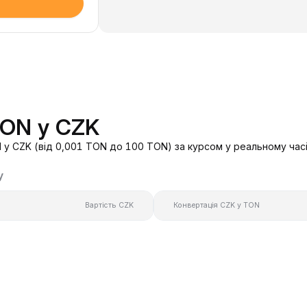
TON у CZK
у CZK (від 0,001 TON до 100 TON) за курсом у реальному часі
у
Вартість CZK
Конвертація CZK у TON