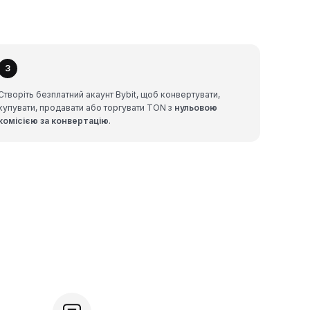
3
Створіть безплатний акаунт Bybit, щоб конвертувати,
купувати, продавати або торгувати TON з
нульовою
комісією за конвертацію
.