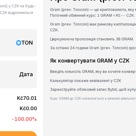
in)) у CZK на будь-
Gram (prev. Toncoin) — це криптовалюта, яку 
 CZK відрізняється
Поточний обмінний курс: 1 GRAM = Kč-- CZK.
Gram (prev. Toncoin) має ринкову капіталіза
CZK.
Циркулююча пропозиція становить 3B GRAM.
TON
За останні 24 години Gram (prev. Toncoin) зрі
Як конвертувати GRAM у CZK
Введіть кількість GRAM, яку ви хочете конвер
Дата
Калькулятор покаже еквівалент у CZK
Зареєструйте обліковий запис Bybit, щоб куп
Kč70.01
Курс GRAM до CZK оновлюється в режимі реального
Kč0.00
-100.00
%