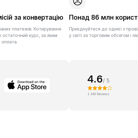
ісій за конвертацію
Понад 86 млн корист
ваних платежів. Котирування
Приєднуйтеся до однієї з пров
 остаточний курс, за яким
у світі за торговим обсягом і лі
 оплата.
4.6
/ 5
1.4M Reviews