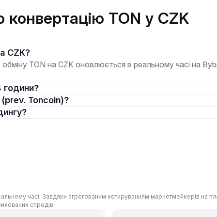
о конвертацію TON у CZK
на CZK?
обміну TON на CZK оновлюється в реальному часі на Bybit 
4 години?
 (prev. Toncoin)?
дингу?
реальному часі. Завдяки агрегованим котируванням маркетмейкерів на пл
рихованих спредів.