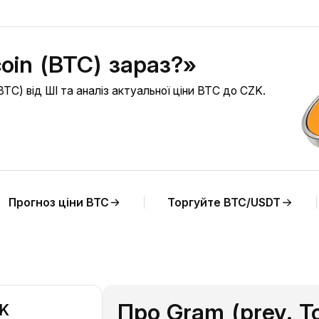
coin (BTC) зараз?»
BTC) від ШІ та аналіз актуальної ціни BTC до CZK.
Прогноз ціни BTC
Торгуйте BTC/USDT
Про Gram (prev. T
ZK